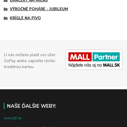
DARČEKY NA MIERU
VÝROČNÉ POHÁRE - JUBILEUM
KRÍGLE NA PIVO
U nás môžete platiť cez účet
GoPay alebo zaplaťte rýchlo
kreditnou kartou.
NAŠE ĎALŠIE WEBY:
www.jtf.sk