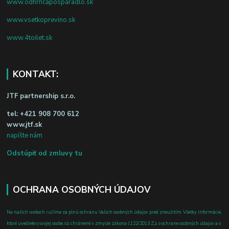
www.odhrncaposparadlo.sk
www.vsetkoprevino.sk
www.4toilet.sk
KONTAKT:
JTF partnership s.r.o.
tel:
+421 908 700 612
www.jtf.sk
napíšte nám
Odstúpiť od zmluvy tu
OCHRANA OSOBNÝCH ÚDAJOV
Na našich weboch ručíme za plnú ochranu Vašich osobných údajov pred zneužitím. Všetky informácie,
ktoré uvediete o svojej osobe, sú chránené v zmysle zákona č.122/2013 Z.z. o ochrane osobných údajov a o