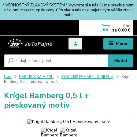
* VERNOSTNÝ ZĽAVOVÝ SYSTÉM * Vytvorte si u nás účet a pravidelnými
nákupmi získajte lepšie ceny. Čím viac u nás nakupujete, tým väčšiu zľavu
máte.
0
ks
za
0,00 €
Menu
Hľadať
Úvod
DARČEKY NA MIERU
VÝROČNÉ POHÁRE - JUBILEUM
Krígel
Bamberg 0,5 l + pieskovaný motív
Krígel Bamberg 0,5 l +
pieskovaný motív