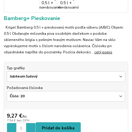
Bamberg+ Pieskovanie
Krígel Bamberg 0,5 l + pieskovaný motív podľa výberu (A/B/C) Objem:
0,5 l Obdarujte milovníka piva osobitým darčekom v podobe
skleneného krígla s pekným hravým motívom. Naviac Vám na sklo
vypieskujeme motív s číslom narodenia oslávenca. Číslovku pri
objednávke napíšte do poznámky. Pozícia dekoráci...
celý popis
Typ grafiky
Požadovaná číslovka
9,27 €
/
ks
7,54 €
bez DPH
Pridať do košíka