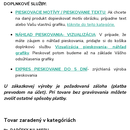
DOPLNKOVÉ SLUŽBY:
PIESKOVACIE MOTÍVY / PIESKOVANIE TEXTU
:
Ak chcete
na daný produkt dopieskovať motív obrázku, prípadne text
alebo Vašu vlastnú grafiku,
kliknite do tejto kategórie.
NÁHĽAD PIESKOVANIA- VIZUALIZÁCIA
: V prípade, že
máte záujem o náhľad pieskovania, pridajte si do košíka
doplnkovú službu
Vizualizácia pieskovania- náhľad
grafiky
. Pieskovať potom budeme až na základe Vášho
odsúhlasenia grafiky.
EXPRES PIESKOVANIE DO 5 DNÍ
- zrýchlená výroba
pieskovania
U zákazkovej výroby je požadovaná záloha (platba
prevodom na účet). Pri tovare bez gravírovania môžete
zvoliť ostatné spôsoby platby.
Tovar zaradený v kategóriách