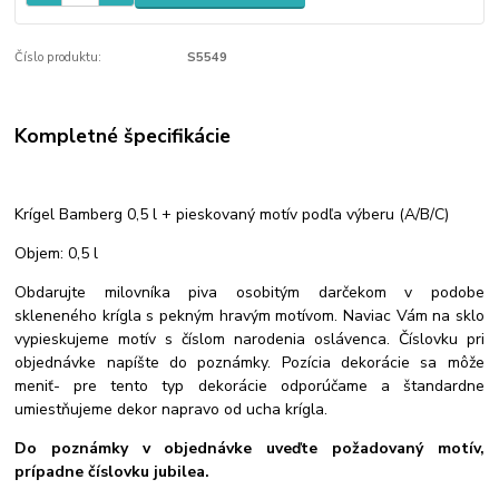
Číslo produktu:
S5549
Kompletné špecifikácie
Krígel Bamberg 0,5 l + pieskovaný motív podľa výberu (A/B/C)
Objem: 0,5 l
Obdarujte milovníka piva osobitým darčekom v podobe
skleneného krígla s pekným hravým motívom. Naviac Vám na sklo
vypieskujeme motív s číslom narodenia oslávenca. Číslovku pri
objednávke napíšte do poznámky. Pozícia dekorácie sa môže
meniť- pre tento typ dekorácie odporúčame a štandardne
umiestňujeme dekor napravo od ucha krígla.
Do poznámky v objednávke uveďte požadovaný motív,
prípadne číslovku jubilea.