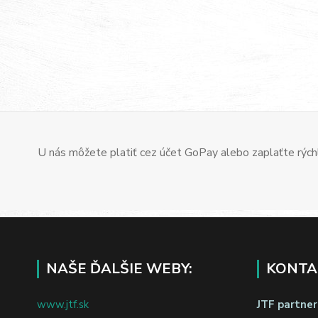
U nás môžete platiť cez účet GoPay alebo zaplaťte rýchl
NAŠE ĎALŠIE WEBY:
KONTA
www.jtf.sk
JTF partners