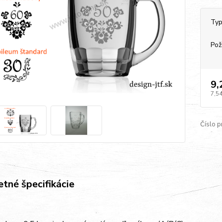
Typ
Pož
9,
7,54
Číslo p
tné špecifikácie