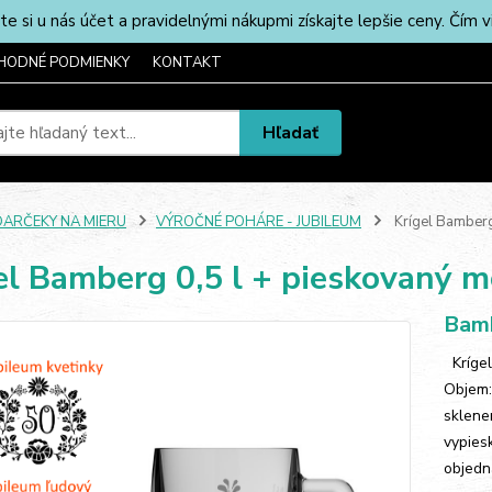
u nás účet a pravidelnými nákupmi získajte lepšie ceny. Čím via
HODNÉ PODMIENKY
KONTAKT
Hľadať
DARČEKY NA MIERU
VÝROČNÉ POHÁRE - JUBILEUM
Krígel Bamberg
el Bamberg 0,5 l + pieskovaný m
Bamb
Krígel
Objem:
sklene
vypies
objedn