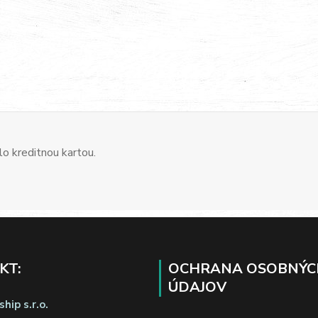
o kreditnou kartou.
KT:
OCHRANA OSOBNÝC
ÚDAJOV
hip s.r.o.