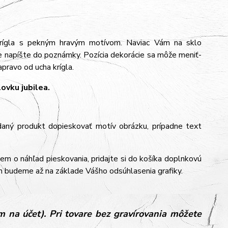
krígla s pekným hravým motívom. Naviac Vám na sklo
e napíšte do poznámky. Pozícia dekorácie sa môže meniť-
pravo od ucha krígla.
ovku jubilea.
aný produkt dopieskovať motív obrázku, prípadne text
jem o náhľad pieskovania, pridajte si do košíka doplnkovú
m budeme až na základe Vášho odsúhlasenia grafiky.
 na účet). Pri tovare bez gravírovania môžete