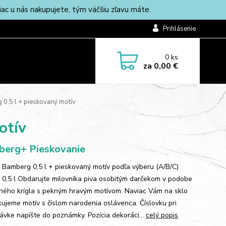
c u nás nakupujete, tým väčšiu zľavu máte.
Prihlásenie
0
ks
za
0,00 €
 0,5 l + pieskovaný motív
otív
erg+ Pieskovanie
 Bamberg 0,5 l + pieskovaný motív podľa výberu (A/B/C)
 0,5 l Obdarujte milovníka piva osobitým darčekom v podobe
ného krígla s pekným hravým motívom. Naviac Vám na sklo
kujeme motív s číslom narodenia oslávenca. Číslovku pri
ávke napíšte do poznámky. Pozícia dekoráci...
celý popis