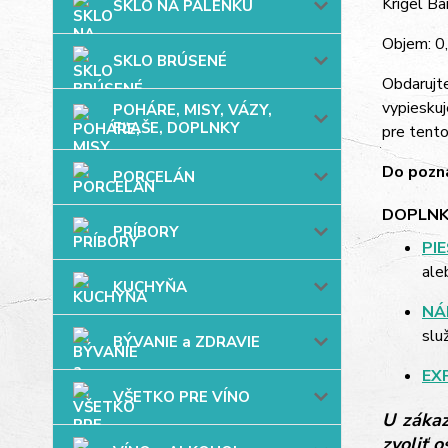
Krígel Ba
SKLO NA PÁLENKU
Objem: 0,
SKLO BRÚSENÉ
Obdarujt
vypieskuj
POHÁRE, MISY, VÁZY,
FĽAŠE, DOPLNKY
pre tent
Do pozná
PORCELÁN
DOPLNK
PRÍBORY
PI
ale
KUCHYŇA
NÁ
slu
BÝVANIE a ZDRAVIE
EX
VŠETKO PRE VÍNO
U zákaz
zvoliť 