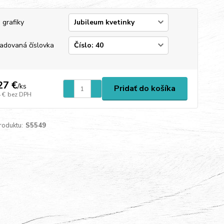
 grafiky
adovaná číslovka
27 €
/
ks
Pridať do košíka
 €
bez DPH
roduktu:
S5549