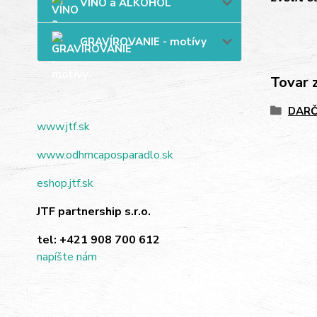
VÍNO a ALKOHOL
GRAVÍROVANIE - motívy
Tovar 
DARČ
www.jtf.sk
www.odhrncaposparadlo.sk
eshop.jtf.sk
JTF partnership s.r.o.
tel:
+421 908 700 612
napíšte nám