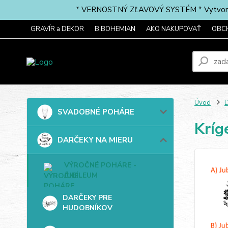
* VERNOSTNÝ ZĽAVOVÝ SYSTÉM * Vytvorte si 
GRAVÍR a DEKOR
B.BOHEMIAN
AKO NAKUPOVAŤ
OBC
Úvod
SVADOBNÉ POHÁRE
Kríg
DARČEKY NA MIERU
VÝROČNÉ POHÁRE -
JUBILEUM
DARČEKY PRE
HUDOBNÍKOV