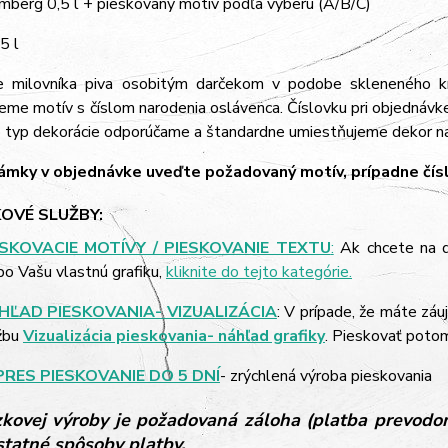
mberg 0,5 l + pieskovaný motív podľa výberu (A/B/C)
5 l
e milovníka piva osobitým darčekom v podobe skleneného 
eme motív s číslom narodenia oslávenca. Číslovku pri objednávk
o typ dekorácie odporúčame a štandardne umiestňujeme dekor na
mky v objednávke uveďte požadovaný motív, prípadne čísl
OVÉ SLUŽBY:
ESKOVACIE MOTÍVY / PIESKOVANIE TEXTU
:
Ak chcete na d
bo Vašu vlastnú grafiku,
kliknite do tejto kategórie.
HĽAD PIESKOVANIA- VIZUALIZÁCIA
: V prípade, že máte záu
žbu
Vizualizácia pieskovania- náhľad grafiky
. Pieskovať poto
PRES PIESKOVANIE DO 5 DNÍ
- zrýchlená výroba pieskovania
kovej výroby je požadovaná záloha (platba prevodom
ostatné spôsoby platby.