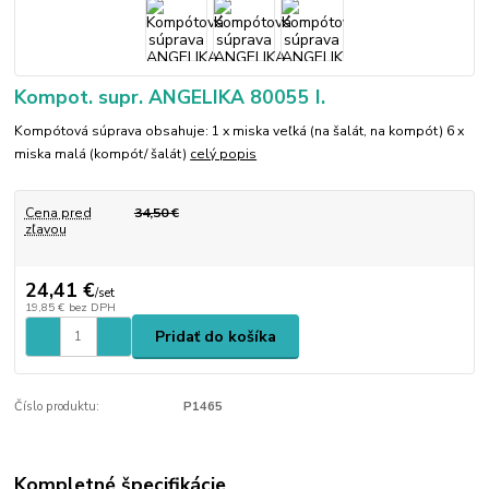
Kompot. supr. ANGELIKA 80055 I.
Kompótová súprava obsahuje: 1 x miska veľká (na šalát, na kompót) 6 x
miska malá (kompót/ šalát)
celý popis
Cena pred
34,50 €
zľavou
24,41 €
/
set
19,85 €
bez DPH
Pridať do košíka
Číslo produktu:
P1465
Kompletné špecifikácie