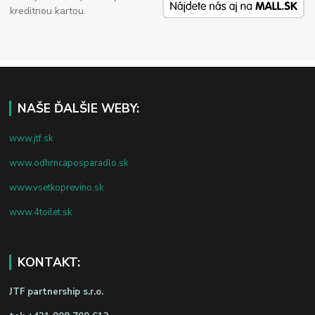
kreditnou kartou.
NAŠE ĎALŠIE WEBY:
www.jtf.sk
www.odhrncaposparadlo.sk
www.vsetkoprevino.sk
www.4toilet.sk
KONTAKT:
JTF partnership s.r.o.