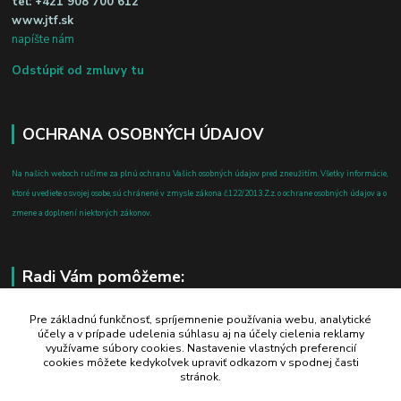
tel:
+421 908 700 612
www.jtf.sk
napíšte nám
Odstúpiť od zmluvy tu
OCHRANA OSOBNÝCH ÚDAJOV
Na našich weboch ručíme za plnú ochranu Vašich osobných údajov pred zneužitím. Všetky informácie,
ktoré uvediete o svojej osobe, sú chránené v zmysle zákona č.122/2013 Z.z. o ochrane osobných údajov a o
zmene a doplnení niektorých zákonov.
Radi Vám pomôžeme:
+421 908 700 612
Pre základnú funkčnosť, spríjemnenie používania webu, analytické
účely a v prípade udelenia súhlasu aj na účely cielenia reklamy
po-pia: 8.00 - 16.00
využívame súbory cookies. Nastavenie vlastných preferencií
cookies môžete kedykoľvek upraviť odkazom v spodnej časti
business@jtf.sk
stránok.