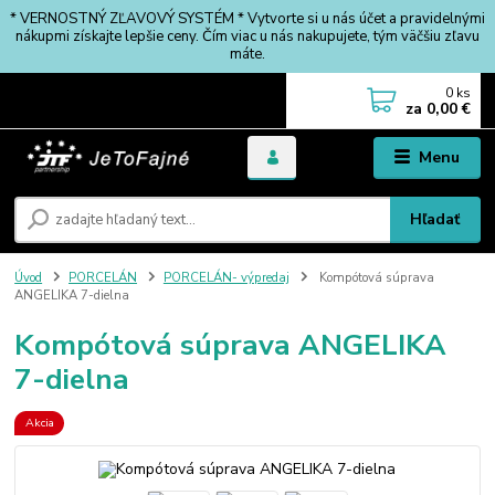
* VERNOSTNÝ ZĽAVOVÝ SYSTÉM * Vytvorte si u nás účet a pravidelnými
nákupmi získajte lepšie ceny. Čím viac u nás nakupujete, tým väčšiu zľavu
máte.
0
ks
za
0,00 €
Menu
Hľadať
Úvod
PORCELÁN
PORCELÁN- výpredaj
Kompótová súprava
ANGELIKA 7-dielna
Kompótová súprava ANGELIKA
7-dielna
Akcia