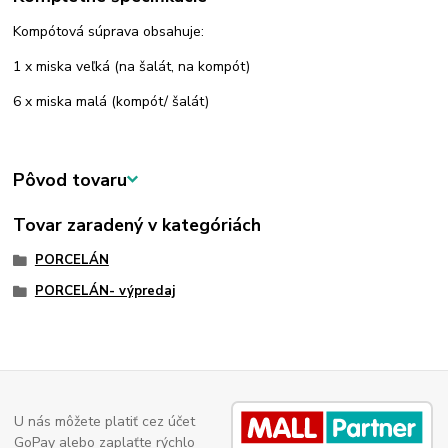
Kompótová súprava obsahuje:
1 x miska veľká (na šalát, na kompót)
6 x miska malá (kompót/ šalát)
Pôvod tovaru
Tovar zaradený v kategóriách
PORCELÁN
PORCELÁN- výpredaj
U nás môžete platiť cez účet
GoPay alebo zaplaťte rýchlo