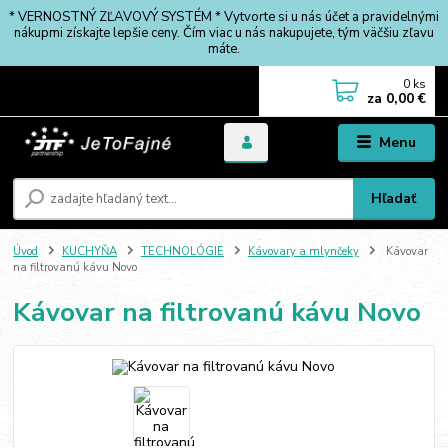
* VERNOSTNÝ ZĽAVOVÝ SYSTÉM * Vytvorte si u nás účet a pravidelnými
nákupmi získajte lepšie ceny. Čím viac u nás nakupujete, tým väčšiu zľavu
máte.
0
ks
za
0,00 €
Menu
Hľadať
Úvod
KUCHYŇA
TECHNOLÓGIE
Kávovary a mlynčeky
Kávovar
na filtrovanú kávu Novo
Kávovar na filtrovanú kávu Novo