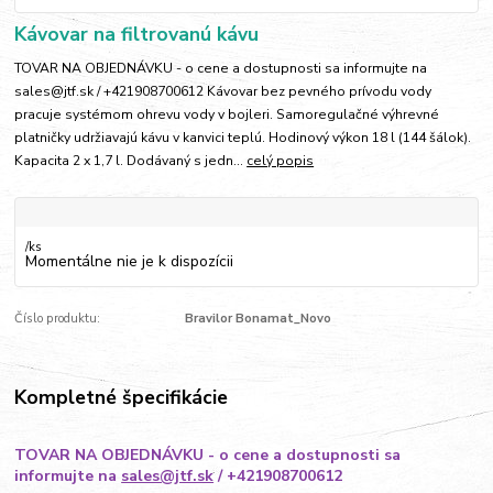
Kávovar na filtrovanú kávu
TOVAR NA OBJEDNÁVKU - o cene a dostupnosti sa informujte na
sales@jtf.sk / +421908700612 Kávovar bez pevného prívodu vody
pracuje systémom ohrevu vody v bojleri. Samoregulačné výhrevné
platničky udržiavajú kávu v kanvici teplú. Hodinový výkon 18 l (144 šálok).
Kapacita 2 x 1,7 l. Dodávaný s jedn...
celý popis
/
ks
Momentálne nie je k dispozícii
Číslo produktu:
Bravilor Bonamat_Novo
Kompletné špecifikácie
TOVAR NA OBJEDNÁVKU - o cene a dostupnosti sa
informujte na
sales@jtf.sk
/ +421908700612