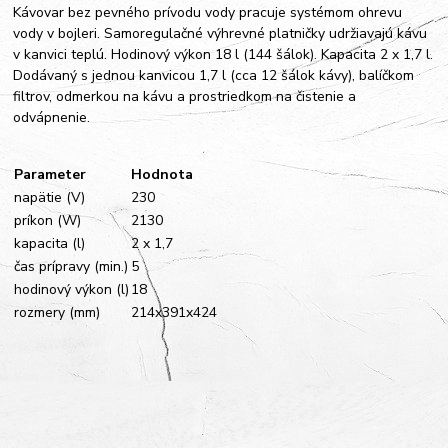
Kávovar bez pevného prívodu vody pracuje systémom ohrevu
vody v bojleri. Samoregulačné výhrevné platničky udržiavajú kávu
v kanvici teplú. Hodinový výkon 18 l (144 šálok). Kapacita 2 x 1,7 l.
Dodávaný s jednou kanvicou 1,7 l (cca 12 šálok kávy), balíčkom
filtrov, odmerkou na kávu a prostriedkom na čistenie a
odvápnenie.
Parameter
Hodnota
napätie (V)
230
príkon (W)
2130
kapacita (l)
2 x 1,7
čas prípravy (min.)
5
hodinový výkon (l)
18
rozmery (mm)
214x391x424