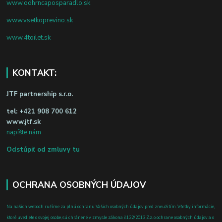
www.odhrncaposparadlo.sk
www.vsetkoprevino.sk
www.4toilet.sk
KONTAKT:
JTF partnership s.r.o.
tel:
+421 908 700 612
www.jtf.sk
napíšte nám
Odstúpiť od zmluvy tu
OCHRANA OSOBNÝCH ÚDAJOV
Na našich weboch ručíme za plnú ochranu Vašich osobných údajov pred zneužitím. Všetky informácie,
ktoré uvediete o svojej osobe, sú chránené v zmysle zákona č.122/2013 Z.z. o ochrane osobných údajov a o