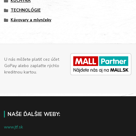
KUCHYŇA
TECHNOLÓGIE
Kávovary a mlynčeky
U nás môžete platiť cez účet
GoPay alebo zaplaťte rýchlo
kreditnou kartou.
NAŠE ĎALŠIE WEBY:
www.jtf.sk