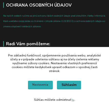
OCHRANA OSOBNÝCH ÚDAJOV
Na našich weboch ručíme za plnú ochranu Vašich osobných údajov pred zneužitím. Všetky informácie,
ktoré uvediete o svojej osobe, sú chránené v zmysle zákona č.122/2013 Z.z. o ochrane osobných údajov a o
zmene a doplnení niektorých zákonov.
Radi Vám pomôžeme:
+421 908 700 612
Pre základnú funkčnosť, spríjemnenie používania webu, analytické
účely a v prípade udelenia súhlasu aj na účely cielenia reklamy
po-pia: 8.00 - 16.00
využívame súbory cookies. Nastavenie vlastných preferencií
cookies môžete kedykoľvek upraviť odkazom v spodnej časti
business@jtf.sk
stránok.
Súhlasím
Nastavenia
Súhlas môžete odmietnuť
tu
.
Vytvorené na
Eshop-rychlo.sk