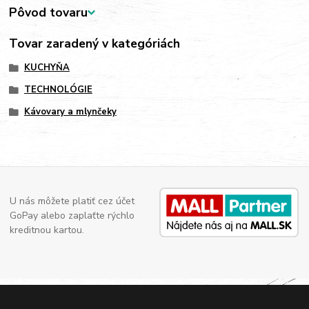
Pôvod tovaru
Tovar zaradený v kategóriách
KUCHYŇA
TECHNOLÓGIE
Kávovary a mlynčeky
U nás môžete platiť cez účet
GoPay alebo zaplaťte rýchlo
kreditnou kartou.