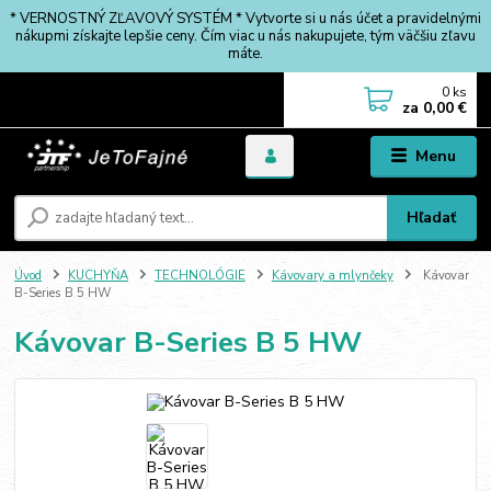
* VERNOSTNÝ ZĽAVOVÝ SYSTÉM * Vytvorte si u nás účet a pravidelnými
nákupmi získajte lepšie ceny. Čím viac u nás nakupujete, tým väčšiu zľavu
máte.
0
ks
za
0,00 €
Menu
Hľadať
Úvod
KUCHYŇA
TECHNOLÓGIE
Kávovary a mlynčeky
Kávovar
B-Series B 5 HW
Kávovar B-Series B 5 HW