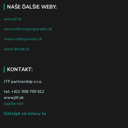
NAŠE ĎALŠIE WEBY:
www.jtf.sk
www.odhrncaposparadlo.sk
www.vsetkoprevino.sk
www.4toilet.sk
KONTAKT:
JTF partnership s.r.o.
tel:
+421 908 700 612
www.jtf.sk
napíšte nám
Odstúpiť od zmluvy tu