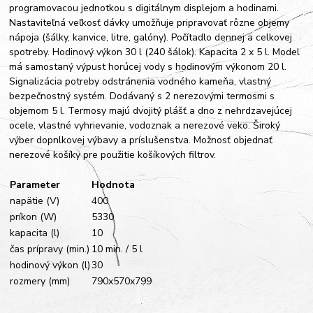
programovacou jednotkou s digitálnym displejom a hodinami.
Nastaviteľná veľkosť dávky umožňuje pripravovať rôzne objemy
nápoja (šálky, kanvice, litre, galóny). Počítadlo dennej a celkovej
spotreby. Hodinový výkon 30 l (240 šálok). Kapacita 2 x 5 l. Model
má samostaný výpust horúcej vody s hodinovým výkonom 20 l.
Signalizácia potreby odstránenia vodného kameňa, vlastný
bezpečnostný systém. Dodávaný s 2 nerezovými termosmi s
objemom 5 l. Termosy majú dvojitý plášť a dno z nehrdzavejúcej
ocele, vlastné vyhrievanie, vodoznak a nerezové veko. Široký
výber dopnlkovej výbavy a príslušenstva. Možnosť objednať
nerezové košíky pre použitie košíkových filtrov.
Parameter
Hodnota
napätie (V)
400
príkon (W)
5330
kapacita (l)
10
čas prípravy (min.)
10 min. / 5 l
hodinový výkon (l)
30
rozmery (mm)
790x570x799