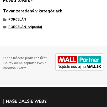
Pôvod tovaru
Tovar zaradený v kategóriách
PORCELÁN
PORCELÁN- výpredaj
U nás môžete platiť cez účet
GoPay alebo zaplaťte rýchlo
kreditnou kartou.
NAŠE ĎALŠIE WEBY: