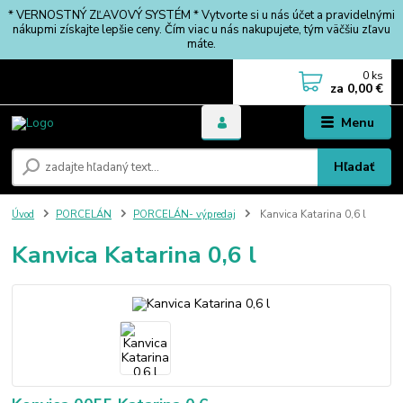
* VERNOSTNÝ ZĽAVOVÝ SYSTÉM * Vytvorte si u nás účet a pravidelnými
nákupmi získajte lepšie ceny. Čím viac u nás nakupujete, tým väčšiu zľavu
máte.
0
ks
za
0,00 €
Menu
Hľadať
Úvod
PORCELÁN
PORCELÁN- výpredaj
Kanvica Katarina 0,6 l
Kanvica Katarina 0,6 l