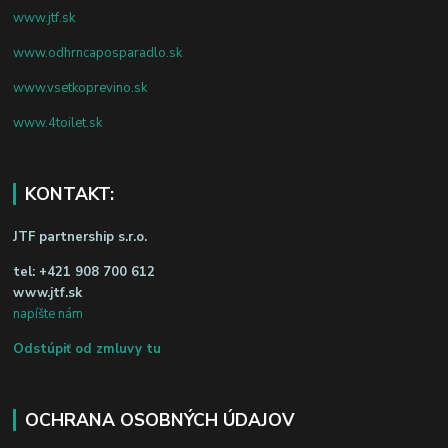
www.jtf.sk
www.odhrncaposparadlo.sk
www.vsetkoprevino.sk
www.4toilet.sk
KONTAKT:
JTF partnership s.r.o.
tel:
+421 908 700 612
www.jtf.sk
napíšte nám
Odstúpiť od zmluvy tu
OCHRANA OSOBNÝCH ÚDAJOV