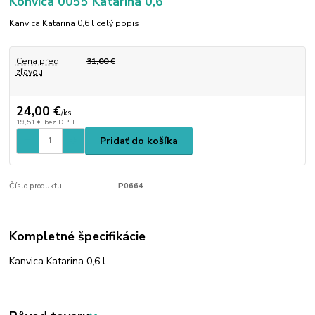
Konvica 0055 Katarina 0,6
Kanvica Katarina 0,6 l
celý popis
Cena pred
31,00 €
zľavou
24,00 €
/
ks
19,51 €
bez DPH
Pridať do košíka
Číslo produktu:
P0664
Kompletné špecifikácie
Kanvica Katarina 0,6 l