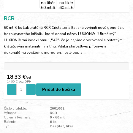
RCR
60 ml, 6 ks Laboratóriá RCR Cristalleria Italiana vyvinuli novú generáciu
bezolovnatého krištáľu, ktoré dostal názov LUXION®. "Ultračistý"
LUXION® má index lomu 1,5425, čo je najviac v porovnaní s ostatnými
krištáľovými materiálmi na trhu. Vďaka starostlivej príprave a
dokonalému vyváženiu ingredien...
celý popis
18,33 €
/
set
14,90 €
bez DPH
Pridať do košíka
Číslo produktu:
2601002
Výrobca:
RCR
Objem / Rozmery:
0 - 60 ml
Balenie:
6 ks
Typ:
Destilát, likér