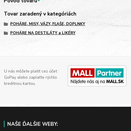
Pôvod tovaru
Tovar zaradený v kategóriách
POHÁRE, MISY, VÁZY, FĽAŠE, DOPLNKY
POHÁRE NA DESTILÁTY a LIKÉRY
U nás môžete platiť cez účet
GoPay alebo zaplaťte rýchlo
kreditnou kartou.
NAŠE ĎALŠIE WEBY: