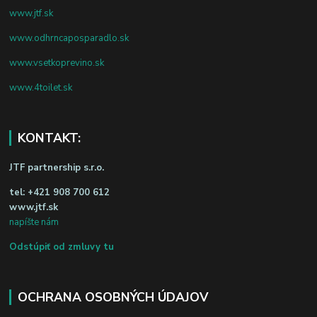
www.jtf.sk
www.odhrncaposparadlo.sk
www.vsetkoprevino.sk
www.4toilet.sk
KONTAKT:
JTF partnership s.r.o.
tel:
+421 908 700 612
www.jtf.sk
napíšte nám
Odstúpiť od zmluvy tu
OCHRANA OSOBNÝCH ÚDAJOV