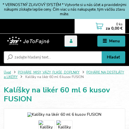
* VERNOSTNÝ ZĽAVOVÝ SYSTÉM * Vytvorte si u nás účet a pravidelnými
nákupmi získajte lepšie ceny. Čím viac u nás nakupujete, tým väčšiu zľavu
máte.
0
ks
za
0,00 €
Menu
Hľadať
Úvod
POHÁRE, MISY, VÁZY, FĽAŠE, DOPLNKY
POHÁRE NA DESTILÁTY
a LIKÉRY
Kalíšky na likér 60 ml 6 kusov FUSION
Kalíšky na likér 60 ml 6 kusov
FUSION