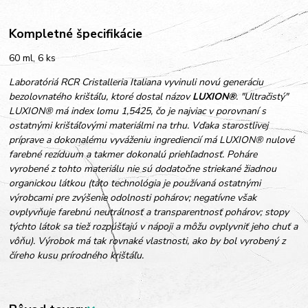
Kompletné špecifikácie
60 ml, 6 ks
Laboratóriá RCR Cristalleria Italiana vyvinuli novú generáciu
bezolovnatého krištáľu, ktoré dostal názov
LUXION®
. "Ultračistý"
LUXION® má index lomu 1,5425, čo je najviac v porovnaní s
ostatnými krištáľovými materiálmi na trhu. Vďaka starostlivej
príprave a dokonalému vyváženiu ingrediencií má LUXION® nulové
farebné rezíduum a takmer dokonalú priehľadnosť. Poháre
vyrobené z tohto materiálu nie sú dodatočne striekané žiadnou
organickou látkou (táto technológia je používaná ostatnými
výrobcami pre zvýšenie odolnosti pohárov; negatívne však
ovplyvňuje farebnú neutrálnosť a transparentnosť pohárov; stopy
týchto látok sa tiež rozpúšťajú v nápoji a môžu ovplyvniť jeho chuť a
vôňu). Výrobok má tak rovnaké vlastnosti, ako by bol vyrobený z
číreho kusu prírodného krištáľu.