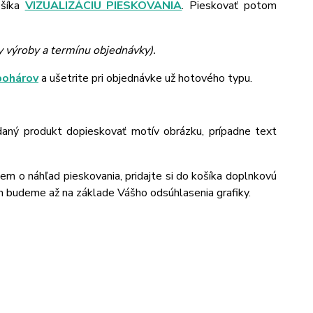
ošíka
VIZUALIZÁCIU PIESKOVANIA
. Pieskovať potom
y výroby a termínu objednávky).
pohárov
a ušetrite pri objednávke už hotového typu.
daný produkt dopieskovať motív obrázku, prípadne text
jem o náhľad pieskovania, pridajte si do košíka doplnkovú
m budeme až na základe Vášho odsúhlasenia grafiky.