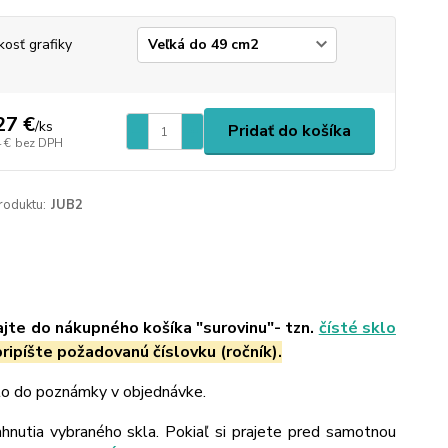
kosť grafiky
27 €
/
ks
Pridať do košíka
 €
bez DPH
roduktu:
JUB2
ajte do nákupného košíka "surovinu"- tzn.
čísté sklo
ripíšte požadovanú číslovku (ročník).
 to do poznámky v objednávke.
ahnutia vybraného skla. Pokiaľ si prajete pred samotnou