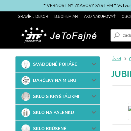
* VERNOSTNÝ ZĽAVOVÝ SYSTÉM * Vytvorte si 
GRAVÍR a DEKOR
B.BOHEMIAN
AKO NAKUPOVAŤ
OBC
Úvod
G
SVADOBNÉ POHÁRE
JUBI
DARČEKY NA MIERU
SKLO S KRYŠTÁLIKMI
SKLO NA PÁLENKU
SKLO BRÚSENÉ