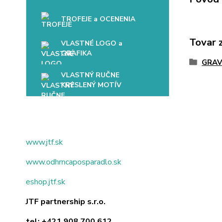
TROFEJE a OCENENIA
Tovar 
VLASTNÉ LOGO a
GRAFIKA
GRAV
VLASTNÝ RUČNE
KRESLENÝ MOTÍV
www.jtf.sk
www.odhrncaposparadlo.sk
eshop.jtf.sk
JTF partnership s.r.o.
tel:
+421 908 700 612