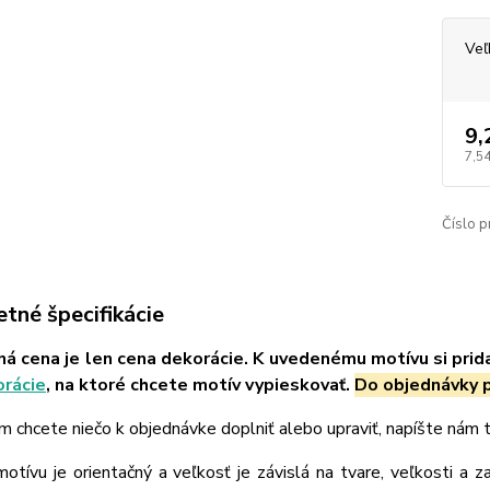
Veľ
9,
7,54
Číslo p
tné špecifikácie
á cena je len cena dekorácie. K uvedenému motívu si prid
orácie
, na ktoré chcete motív vypieskovať.
Do objednávky p
m chcete niečo k objednávke doplniť alebo upraviť, napíšte nám
tívu je orientačný a veľkosť je závislá na tvare, veľkosti a z