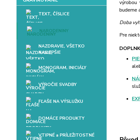
výrobou 
budeme až
TEXT, ČÍSLICE
Doba vyh
NARODENINY
Pre niekt
NAZDRAVIE, VŠETKO
DOPLNK
NAJLEPŠIE
PI
ale
MONOGRAM, INICIÁLY
NÁ
VÝROČIE SVADBY
slu
EX
FĽAŠE NA VÝSLUŽKU
DOMÁCE PRODUKTY
VTIPNÉ a PRÍLEŽITOSTNÉ
Pôvod 