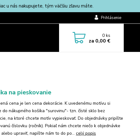
c u nás nakupujete, tým väčšiu zľavu máte.
Prihlásenie
0
ks
za
0,00 €
ika na pieskovanie
ená cena je len cena dekorácie. K uvedenému motívu si
te do nákupného košíka "surovinu"- tzn. čísté sklo bez
cie, na ktoré chcete motív vypieskovať. Do objednávky pripíšte
vanú číslovku (ročník). Pokiaľ nám chcete niečo k objednávke
 alebo upraviť, napíšte nám to do po...
celý popis