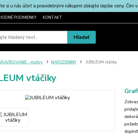
u nás účet a pravidelnými nákupmi získajte lepšie ceny. Čím via
HODNÉ PODMIENKY
KONTAKT
Hľadať
RAVÍROVANIE - motívy
NARODENINY
JUBILEUM vtáčiky
LEUM vtáčiky
Graf
Zobraz
pridaj
dekorá
požado
doplniť