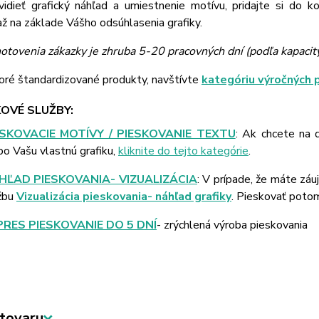
vidieť grafický náhľad a umiestnenie motívu, pridajte si do k
 na základe Vášho odsúhlasenia grafiky.
otovenia zákazky je zhruba 5-20 pracovných dní (podľa kapacit
oré štandardizované produkty, navštívte
kategóriu výročných 
OVÉ SLUŽBY:
ESKOVACIE MOTÍVY / PIESKOVANIE TEXTU
: Ak chcete na 
bo Vašu vlastnú grafiku,
kliknite do tejto kategórie
.
HĽAD PIESKOVANIA- VIZUALIZÁCIA
: V prípade, že máte záu
žbu
Vizualizácia pieskovania- náhľad grafiky
. Pieskovať poto
PRES PIESKOVANIE DO 5 DNÍ
- zrýchlená výroba pieskovania
tovaru