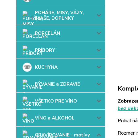
POHÁRE, MISY, VÁZY,
FĽAŠE, DOPLNKY
PORCELÁN
PRÍBORY
KUCHYŇA
BÝVANIE a ZDRAVIE
Komple
Zobrazen
VŠETKO PRE VÍNO
bez dek
VÍNO a ALKOHOL
Pokiaľ ná
Rozmer mo
GRAVÍROVANIE - motívy