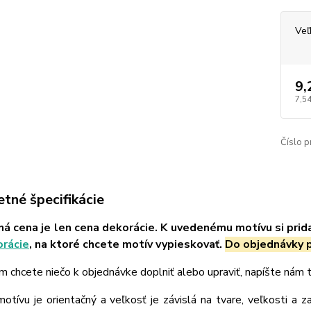
Veľ
9,
7,54
Číslo p
tné špecifikácie
á cena je len cena dekorácie. K uvedenému motívu si prid
orácie
, na ktoré chcete motív vypieskovať.
Do objednávky p
m chcete niečo k objednávke doplniť alebo upraviť, napíšte nám
tívu je orientačný a veľkosť je závislá na tvare, veľkosti a z