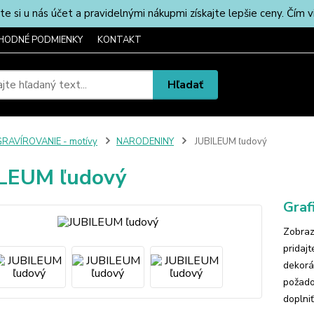
u nás účet a pravidelnými nákupmi získajte lepšie ceny. Čím via
HODNÉ PODMIENKY
KONTAKT
Hľadať
RAVÍROVANIE - motívy
NARODENINY
JUBILEUM ľudový
LEUM ľudový
Graf
Zobraz
pridaj
dekorá
požado
doplniť