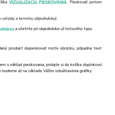
ošíka
VIZUALIZÁCIU PIESKOVANIA
. Pieskovať potom
y výroby a termínu objednávky).
pohárov
a ušetrite pri objednávke už hotového typu.
daný produkt dopieskovať motív obrázku, prípadne text
jem o náhľad pieskovania, pridajte si do košíka doplnkovú
m budeme až na základe Vášho odsúhlasenia grafiky.