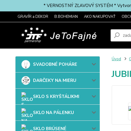
* VERNOSTNÝ ZĽAVOVÝ SYSTÉM * Vytvorte si 
GRAVÍR a DEKOR
B.BOHEMIAN
AKO NAKUPOVAŤ
OBC
Úvod
G
SVADOBNÉ POHÁRE
JUBI
DARČEKY NA MIERU
SKLO S KRYŠTÁLIKMI
SKLO NA PÁLENKU
SKLO BRÚSENÉ