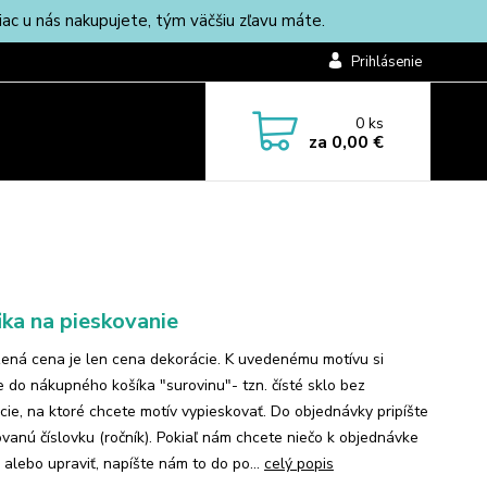
c u nás nakupujete, tým väčšiu zľavu máte.
Prihlásenie
0
ks
za
0,00 €
ika na pieskovanie
ená cena je len cena dekorácie. K uvedenému motívu si
te do nákupného košíka "surovinu"- tzn. čísté sklo bez
cie, na ktoré chcete motív vypieskovať. Do objednávky pripíšte
vanú číslovku (ročník). Pokiaľ nám chcete niečo k objednávke
 alebo upraviť, napíšte nám to do po...
celý popis