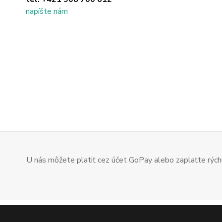
napíšte nám
U nás môžete platiť cez účet GoPay alebo zaplaťte rýchl