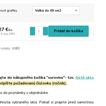
kosť grafiky
27 €
/
ks
Pridať do košíka
 €
bez DPH
roduktu:
JUB3
ajte do nákupného košíka "surovinu"- tzn.
čísté sklo
ripíšte požadovanú číslovku (ročník).
 to do poznámky v objednávke.
ahnutia vybraného skla. Pokiaľ si prajete pred samotnou