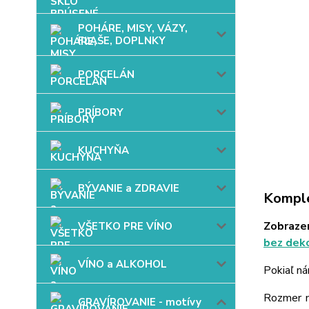
POHÁRE, MISY, VÁZY,
FĽAŠE, DOPLNKY
PORCELÁN
PRÍBORY
KUCHYŇA
BÝVANIE a ZDRAVIE
Komple
Zobrazen
VŠETKO PRE VÍNO
bez dek
VÍNO a ALKOHOL
Pokiaľ ná
Rozmer mo
GRAVÍROVANIE - motívy