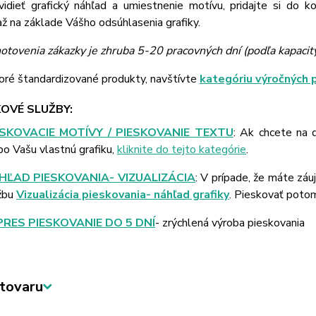
vidieť grafický náhľad a umiestnenie motívu, pridajte si do k
 na základe Vášho odsúhlasenia grafiky.
otovenia zákazky je zhruba 5-20 pracovných dní (podľa kapacit
oré štandardizované produkty, navštívte
kategóriu výročných 
OVÉ SLUŽBY:
ESKOVACIE MOTÍVY / PIESKOVANIE TEXTU
: Ak chcete na 
bo Vašu vlastnú grafiku,
kliknite do tejto kategórie
.
HĽAD PIESKOVANIA- VIZUALIZÁCIA
: V prípade, že máte záu
žbu
Vizualizácia pieskovania- náhľad grafiky
. Pieskovať poto
PRES PIESKOVANIE DO 5 DNÍ
- zrýchlená výroba pieskovania
tovaru