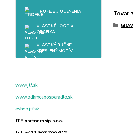
TROFEJE a OCENENIA
Tovar 
GRAV
VLASTNÉ LOGO a
GRAFIKA
VLASTNÝ RUČNE
KRESLENÝ MOTÍV
www.jtf.sk
www.odhrncaposparadlo.sk
eshop.jtf.sk
JTF partnership s.r.o.
tel:
+421 908 700 612