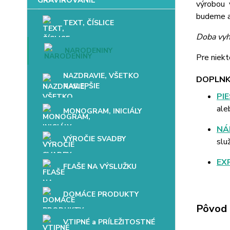
výrobou 
budeme až
TEXT, ČÍSLICE
Doba vyh
NARODENINY
Pre niekt
NAZDRAVIE, VŠETKO
DOPLNK
NAJLEPŠIE
PI
ale
MONOGRAM, INICIÁLY
NÁ
VÝROČIE SVADBY
slu
EX
FĽAŠE NA VÝSLUŽKU
DOMÁCE PRODUKTY
Pôvod 
VTIPNÉ a PRÍLEŽITOSTNÉ