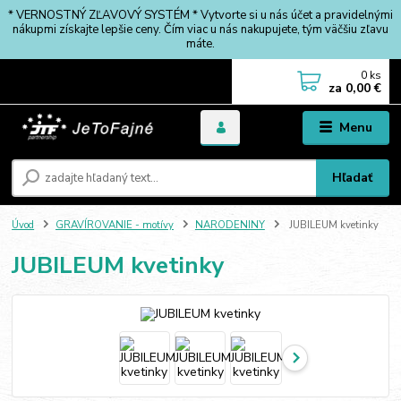
* VERNOSTNÝ ZĽAVOVÝ SYSTÉM * Vytvorte si u nás účet a pravidelnými
nákupmi získajte lepšie ceny. Čím viac u nás nakupujete, tým väčšiu zľavu
máte.
0
ks
za
0,00 €
Menu
Hľadať
Úvod
GRAVÍROVANIE - motívy
NARODENINY
JUBILEUM kvetinky
JUBILEUM kvetinky