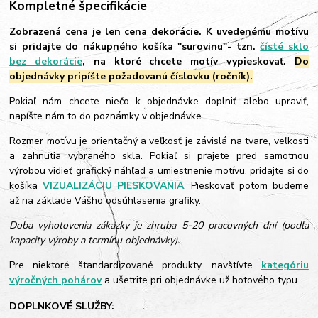
Kompletné špecifikácie
Zobrazená cena je len cena dekorácie. K uvedenému motívu
si pridajte do nákupného košíka "surovinu"- tzn.
čísté sklo
bez dekorácie
, na ktoré chcete motív vypieskovať.
Do
objednávky pripíšte požadovanú číslovku (ročník).
Pokiaľ nám chcete niečo k objednávke doplniť alebo upraviť,
napíšte nám to do poznámky v objednávke.
Rozmer motívu je orientačný a veľkosť je závislá na tvare, veľkosti
a zahnutia vybraného skla. Pokiaľ si prajete pred samotnou
výrobou vidieť grafický náhľad a umiestnenie motívu, pridajte si do
košíka
VIZUALIZÁCIU PIESKOVANIA
. Pieskovať potom budeme
až na základe Vášho odsúhlasenia grafiky.
Doba vyhotovenia zákazky je zhruba 5-20 pracovných dní (podľa
kapacity výroby a termínu objednávky).
Pre niektoré štandardizované produkty, navštívte
kategóriu
výročných pohárov
a ušetrite pri objednávke už hotového typu.
DOPLNKOVÉ SLUŽBY: