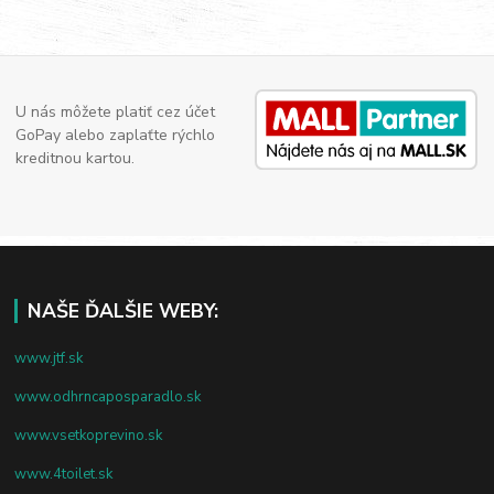
U nás môžete platiť cez účet
GoPay alebo zaplaťte rýchlo
kreditnou kartou.
NAŠE ĎALŠIE WEBY:
www.jtf.sk
www.odhrncaposparadlo.sk
www.vsetkoprevino.sk
www.4toilet.sk