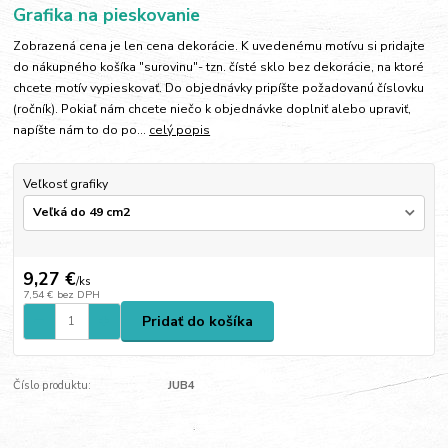
Grafika na pieskovanie
Zobrazená cena je len cena dekorácie. K uvedenému motívu si pridajte
do nákupného košíka "surovinu"- tzn. čísté sklo bez dekorácie, na ktoré
chcete motív vypieskovať. Do objednávky pripíšte požadovanú číslovku
(ročník). Pokiaľ nám chcete niečo k objednávke doplniť alebo upraviť,
napíšte nám to do po...
celý popis
Veľkosť grafiky
9,27 €
/
ks
7,54 €
bez DPH
Pridať do košíka
Číslo produktu:
JUB4