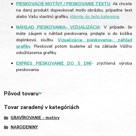
PIESKOVACIE MOTÍVY / PIESKOVANIE TEXTU
: Ak chcete
na daný produkt dopieskovať motív obrázku, prípadne text
alebo Vašu vlastnú grafiku,
kliknite do tejto kategórie
.
NÁHĽAD PIESKOVANIA- VIZUALIZÁCIA
: V prípade, že
máte záujem o náhľad pieskovania, pridajte si do košíka
doplnkovú službu
Vizualizácia pieskovania- náhľad
grafiky
. Pieskovať potom budeme až na základe Vášho
odsúhlasenia grafiky.
EXPRES PIESKOVANIE DO 5 DNÍ
- zrýchlená výroba
pieskovania
Pôvod tovaru
Tovar zaradený v kategóriách
GRAVÍROVANIE - motívy
NARODENINY