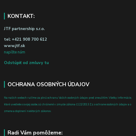
KONTAKT:
JTF partnership s.r.o.
tel:
+421 908 700 612
www.jtf.sk
napíšte nám
Odstúpiť od zmluvy tu
OCHRANA OSOBNÝCH ÚDAJOV
Na našich weboch ručíme za plnú ochranu Vašich osobných údajov pred zneužitím. Všetky informácie,
ktoré uvediete o svojej osobe, sú chránené v zmysle zákona č.122/2013 Z.z. o ochrane osobných údajov a o
zmene a doplnení niektorých zákonov.
Radi Vám pomôžeme: