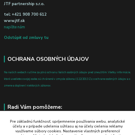
JTF partnership s.r.o.
tel:
+421 908 700 612
www.jtf.sk
napíšte nám
Odstúpiť od zmluvy tu
OCHRANA OSOBNÝCH ÚDAJOV
Na našich weboch ručíme za plnú ochranu Vašich osobných údajov pred zneužitím. Všetky informácie,
ktoré uvediete o svojej osobe, sú chránené v zmysle zákona č.122/2013 Z.z. o ochrane osobných údajov a o
zmene a doplnení niektorých zákonov.
Radi Vám pomôžeme:
+421 908 700 612
Pre základnú funkčnosť, spríjemnenie používania webu, analytické
účely a v prípade udelenia súhlasu aj na účely cielenia reklamy
po-pia: 8.00 - 16.00
využívame súbory cookies. Nastavenie vlastných preferencií