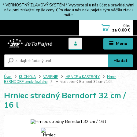
* VERNOSTNÝ ZĽAVOVÝ SYSTÉM * Vytvorte si u nás účet a pravidelnými
nákupmi získajte lepšie ceny. Čím viac u nás nakupujete, tým väčšiu zľavu
máte.
0
ks
za
0,00 €
Menu
Hľadať
Úvod
KUCHYŇA
VARENIE
HRNCE a KASTRÓLY
Hrnce
BERNDORF sendvičové dno
Hrniec stredný Berndorf 32 cm / 16 l
Hrniec stredný Berndorf 32 cm /
16 l