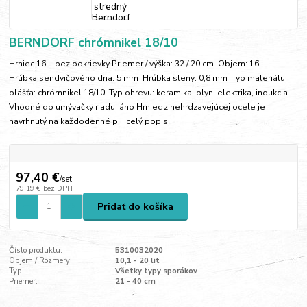
BERNDORF chrómnikel 18/10
Hrniec 16 L bez pokrievky Priemer / výška: 32 / 20 cm Objem: 16 L
Hrúbka sendvičového dna: 5 mm Hrúbka steny: 0,8 mm Typ materiálu
plášťa: chrómnikel 18/10 Typ ohrevu: keramika, plyn, elektrika, indukcia
Vhodné do umývačky riadu: áno Hrniec z nehrdzavejúcej ocele je
navrhnutý na každodenné p...
celý popis
97,40 €
/
set
79,19 €
bez DPH
Pridať do košíka
Číslo produktu:
5310032020
Objem / Rozmery:
10,1 - 20 lit
Typ:
Všetky typy sporákov
Priemer:
21 - 40 cm