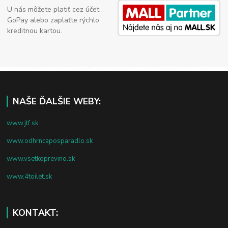
U nás môžete platiť cez účet
GoPay alebo zaplaťte rýchlo
kreditnou kartou.
NAŠE ĎALŠIE WEBY:
www.jtf.sk
www.odhrncaposparadlo.sk
www.vsetkoprevino.sk
www.4toilet.sk
KONTAKT: