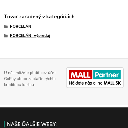
Tovar zaradený v kategóriách
PORCELÁN
PORCELÁN- výpredaj
U nás môžete platiť cez účet
GoPay alebo zaplaťte rýchlo
kreditnou kartou.
NAŠE ĎALŠIE WEBY: