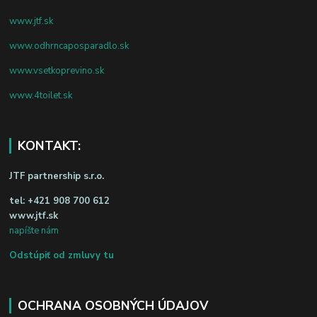
www.jtf.sk
www.odhrncaposparadlo.sk
www.vsetkoprevino.sk
www.4toilet.sk
KONTAKT:
JTF partnership s.r.o.
tel:
+421 908 700 612
www.jtf.sk
napíšte nám
Odstúpiť od zmluvy tu
OCHRANA OSOBNÝCH ÚDAJOV