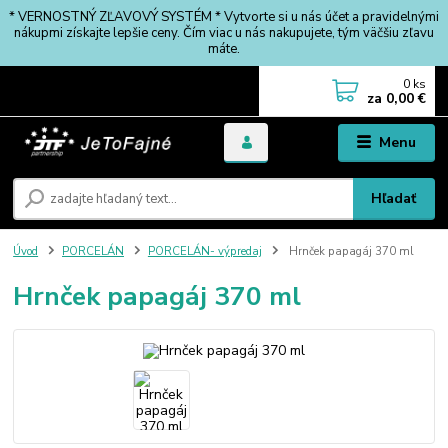
* VERNOSTNÝ ZĽAVOVÝ SYSTÉM * Vytvorte si u nás účet a pravidelnými
nákupmi získajte lepšie ceny. Čím viac u nás nakupujete, tým väčšiu zľavu
máte.
0
ks
za
0,00 €
Menu
Hľadať
Úvod
PORCELÁN
PORCELÁN- výpredaj
Hrnček papagáj 370 ml
Hrnček papagáj 370 ml