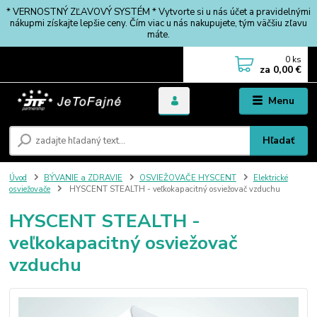
* VERNOSTNÝ ZĽAVOVÝ SYSTÉM * Vytvorte si u nás účet a pravidelnými
nákupmi získajte lepšie ceny. Čím viac u nás nakupujete, tým väčšiu zľavu
máte.
0
ks
za
0,00 €
Menu
Hľadať
Úvod
BÝVANIE a ZDRAVIE
OSVIEŽOVAČE HYSCENT
Elektrické
osviežovače
HYSCENT STEALTH - veľkokapacitný osviežovač vzduchu
HYSCENT STEALTH -
veľkokapacitný osviežovač
vzduchu