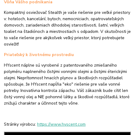
Vôňa Vášho podnikania
Kompaktný osviežovač Stealth je vaše riešenie pre veľké priestory
v: hoteloch, kancelárií, bytoch, nemocniciach, opatrovateľských
domovoch, zariadeniach dlhodobej starostlivosti, šatní, veľkých
toaliet na štadiónoch a miestnostiach s odpadom. V skutočnosti je
to vaše riešenie pre akýkoľvek veľký priestor, ktorý potrebujete
osviežiť!
Priateľský k životnému prostrediu
HYscent náplne sú vyrobené z patentovaného zmiešaného
polyméru naplneného čistými vonnými olejmi a čistými éterickými
olejmi. Neprítomnosť hnacích plynov a škodlivých rozpúšťadiel
spôsobuje, že HYscent napĺňa "eko" riešenie pre vaše vonné
potreby. Inovatívna kontrola zápachu. Váš zákazník bude cítiť len
čistý vonný olej a NIE pohonné látky a škodlivé rozpúšťadlá, ktoré
znižujú charakter a účinnosť tejto vône.
Stránky výrobcu:
https://www.hyscent.com