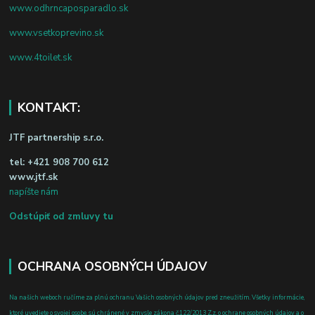
www.odhrncaposparadlo.sk
www.vsetkoprevino.sk
www.4toilet.sk
KONTAKT:
JTF partnership s.r.o.
tel:
+421 908 700 612
www.jtf.sk
napíšte nám
Odstúpiť od zmluvy tu
OCHRANA OSOBNÝCH ÚDAJOV
Na našich weboch ručíme za plnú ochranu Vašich osobných údajov pred zneužitím. Všetky informácie,
ktoré uvediete o svojej osobe, sú chránené v zmysle zákona č.122/2013 Z.z. o ochrane osobných údajov a o