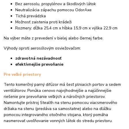
Bez aerosolu, propylénov a škodlivých látok
Neutralizácia zápachu pomocou OdorAxe
Tichá prevádzka
Možnosť zaistenia proti krádeži
Rozmery: dĺžka 25,4 cm x hĺbka 15,9 cm x výška 22,9 cm
Na výber máte z prevedení v bielej alebo čiernej farbe.
Výhody oproti aerosólovým osviežovačom:
zdravotná nezávadnosť
efektívnejšie prevoňanie
Pre veľké priestory
Tento komerčný parný difúzor má šesť plniacich portov a sedem
ventilátorov. Ponúka cenovo najvýhodnejšie a najúčinnejšie
riešenie pre prevoňanie veľkých a náročných priestorov.
Namontujte prístroj Stealth na stenu pomocou viacsmerového
držiaka na stenu (predáva sa samostatne) alebo na dlážku
pomocou integrovaného otočného stojana, ktorý pomáha
nasmerovať uvoľňovanie vonných látok do stredu priestoru.