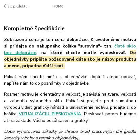
Číslo produktu:
HOM6
Kompletné špecifikácie
Zobrazená cena je len cena dekorácie. K uvedenému motívu
si pridajte do nákupného košíka "surovinu"- tzn.
čísté sklo
bez dekorácie
, na ktoré chcete motív vypieskovať.
Do
objednávky pripíšte požadované dáta ako je názov produktu
a meno, prípadne ďalší text.
Pokiaľ nám chcete niečo k objednávke doplniť alebo upraviť,
napíšte nám to do poznámky v objednávke.
Rozmer motívu je orientačný a veľkosť je závislá na tvare, veľkosti
a zahnutia vybraného skla. Pokiaľ si prajete pred samotnou
výrobou vidieť grafický náhľad a umiestnenie motívu, pridajte si do
košíka
VIZUALIZÁCIU PIESKOVANIA
. Pieskovať potom budeme
až na základe Vášho odsúhlasenia grafiky.
Doba vyhotovenia zákazky je zhruba 5-20 pracovných dní (podľa
kapacity výroby a termínu objednávky).