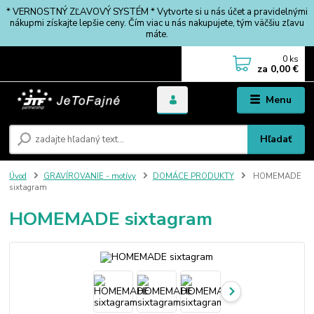
* VERNOSTNÝ ZĽAVOVÝ SYSTÉM * Vytvorte si u nás účet a pravidelnými
nákupmi získajte lepšie ceny. Čím viac u nás nakupujete, tým väčšiu zľavu
máte.
0
ks
za
0,00 €
Menu
Hľadať
Úvod
GRAVÍROVANIE - motívy
DOMÁCE PRODUKTY
HOMEMADE
sixtagram
HOMEMADE sixtagram