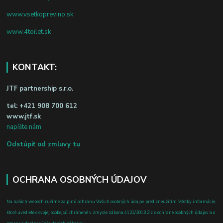
www.vsetkoprevino.sk
www.4toilet.sk
KONTAKT:
JTF partnership s.r.o.
tel:
+421 908 700 612
www.jtf.sk
napíšte nám
Odstúpiť od zmluvy tu
OCHRANA OSOBNÝCH ÚDAJOV
Na našich weboch ručíme za plnú ochranu Vašich osobných údajov pred zneužitím. Všetky informácie,
ktoré uvediete o svojej osobe, sú chránené v zmysle zákona č.122/2013 Z.z. o ochrane osobných údajov a o