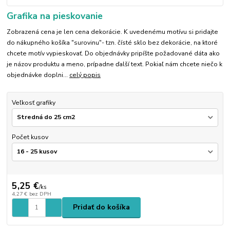
Grafika na pieskovanie
Zobrazená cena je len cena dekorácie. K uvedenému motívu si pridajte
do nákupného košíka "surovinu"- tzn. čísté sklo bez dekorácie, na ktoré
chcete motív vypieskovať. Do objednávky pripíšte požadované dáta ako
je názov produktu a meno, prípadne ďalší text. Pokiaľ nám chcete niečo k
objednávke doplni...
celý popis
Veľkosť grafiky
Počet kusov
5,25 €
/
ks
4,27 €
bez DPH
Pridať do košíka