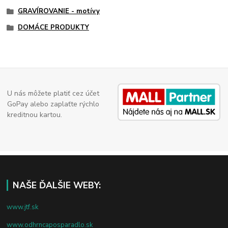
GRAVÍROVANIE - motívy
DOMÁCE PRODUKTY
U nás môžete platiť cez účet
GoPay alebo zaplaťte rýchlo
kreditnou kartou.
NAŠE ĎALŠIE WEBY:
www.jtf.sk
www.odhrncaposparadlo.sk