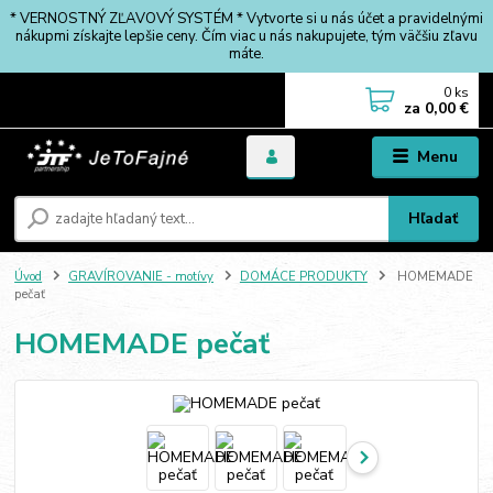
* VERNOSTNÝ ZĽAVOVÝ SYSTÉM * Vytvorte si u nás účet a pravidelnými
nákupmi získajte lepšie ceny. Čím viac u nás nakupujete, tým väčšiu zľavu
máte.
0
ks
za
0,00 €
Menu
Hľadať
Úvod
GRAVÍROVANIE - motívy
DOMÁCE PRODUKTY
HOMEMADE
pečať
HOMEMADE pečať