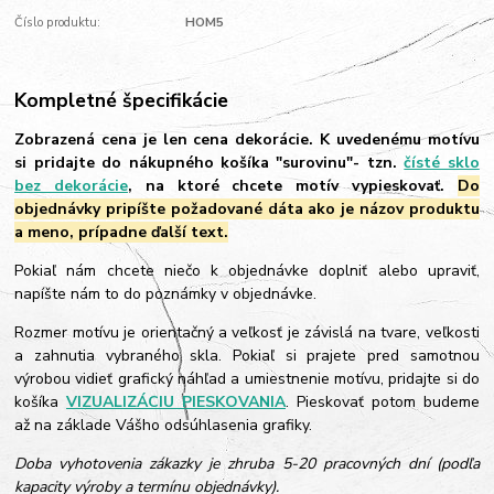
Číslo produktu:
HOM5
Kompletné špecifikácie
Zobrazená cena je len cena dekorácie. K uvedenému motívu
si pridajte do nákupného košíka "surovinu"- tzn.
čísté sklo
bez dekorácie
, na ktoré chcete motív vypieskovať.
Do
objednávky pripíšte požadované dáta ako je názov produktu
a meno, prípadne ďalší text.
Pokiaľ nám chcete niečo k objednávke doplniť alebo upraviť,
napíšte nám to do poznámky v objednávke.
Rozmer motívu je orientačný a veľkosť je závislá na tvare, veľkosti
a zahnutia vybraného skla. Pokiaľ si prajete pred samotnou
výrobou vidieť grafický náhľad a umiestnenie motívu, pridajte si do
košíka
VIZUALIZÁCIU PIESKOVANIA
. Pieskovať potom budeme
až na základe Vášho odsúhlasenia grafiky.
Doba vyhotovenia zákazky je zhruba 5-20 pracovných dní (podľa
kapacity výroby a termínu objednávky).