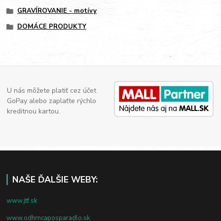
GRAVÍROVANIE - motívy
DOMÁCE PRODUKTY
U nás môžete platiť cez účet
GoPay alebo zaplaťte rýchlo
kreditnou kartou.
NAŠE ĎALŠIE WEBY:
www.jtf.sk
www.odhrncaposparadlo.sk