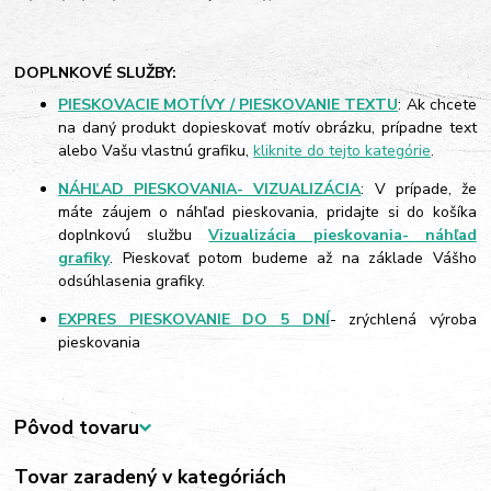
DOPLNKOVÉ SLUŽBY:
PIESKOVACIE MOTÍVY / PIESKOVANIE TEXTU
: Ak chcete
na daný produkt dopieskovať motív obrázku, prípadne text
alebo Vašu vlastnú grafiku,
kliknite do tejto kategórie
.
NÁHĽAD PIESKOVANIA- VIZUALIZÁCIA
: V prípade, že
máte záujem o náhľad pieskovania, pridajte si do košíka
doplnkovú službu
Vizualizácia pieskovania- náhľad
grafiky
. Pieskovať potom budeme až na základe Vášho
odsúhlasenia grafiky.
EXPRES PIESKOVANIE DO 5 DNÍ
- zrýchlená výroba
pieskovania
Pôvod tovaru
Tovar zaradený v kategóriách