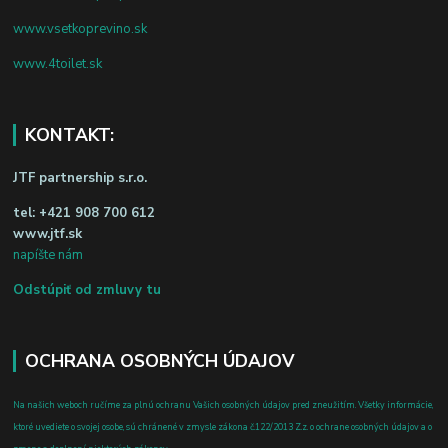
www.vsetkoprevino.sk
www.4toilet.sk
KONTAKT:
JTF partnership s.r.o.
tel:
+421 908 700 612
www.jtf.sk
napíšte nám
Odstúpiť od zmluvy tu
OCHRANA OSOBNÝCH ÚDAJOV
Na našich weboch ručíme za plnú ochranu Vašich osobných údajov pred zneužitím. Všetky informácie,
ktoré uvediete o svojej osobe, sú chránené v zmysle zákona č.122/2013 Z.z. o ochrane osobných údajov a o