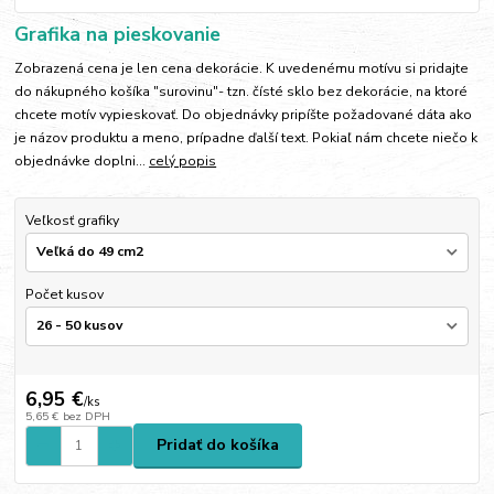
Grafika na pieskovanie
Zobrazená cena je len cena dekorácie. K uvedenému motívu si pridajte
do nákupného košíka "surovinu"- tzn. čísté sklo bez dekorácie, na ktoré
chcete motív vypieskovať. Do objednávky pripíšte požadované dáta ako
je názov produktu a meno, prípadne ďalší text. Pokiaľ nám chcete niečo k
objednávke doplni...
celý popis
Veľkosť grafiky
Počet kusov
6,95 €
/
ks
5,65 €
bez DPH
Pridať do košíka