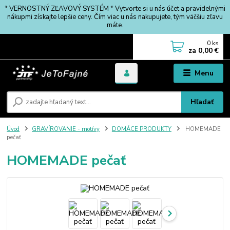
* VERNOSTNÝ ZĽAVOVÝ SYSTÉM * Vytvorte si u nás účet a pravidelnými
nákupmi získajte lepšie ceny. Čím viac u nás nakupujete, tým väčšiu zľavu
máte.
0
ks
za
0,00 €
Menu
Hľadať
Úvod
GRAVÍROVANIE - motívy
DOMÁCE PRODUKTY
HOMEMADE
pečať
HOMEMADE pečať