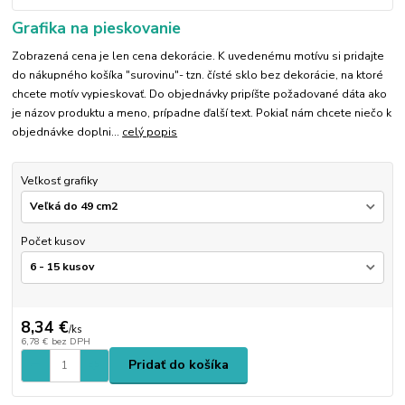
Grafika na pieskovanie
Zobrazená cena je len cena dekorácie. K uvedenému motívu si pridajte
do nákupného košíka "surovinu"- tzn. čísté sklo bez dekorácie, na ktoré
chcete motív vypieskovať. Do objednávky pripíšte požadované dáta ako
je názov produktu a meno, prípadne ďalší text. Pokiaľ nám chcete niečo k
objednávke doplni...
celý popis
Veľkosť grafiky
Počet kusov
8,34 €
/
ks
6,78 €
bez DPH
Pridať do košíka