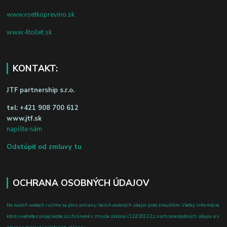
www.vsetkoprevino.sk
www.4toilet.sk
KONTAKT:
JTF partnership s.r.o.
tel:
+421 908 700 612
www.jtf.sk
napíšte nám
Odstúpiť od zmluvy tu
OCHRANA OSOBNÝCH ÚDAJOV
Na našich weboch ručíme za plnú ochranu Vašich osobných údajov pred zneužitím. Všetky informácie,
ktoré uvediete o svojej osobe, sú chránené v zmysle zákona č.122/2013 Z.z. o ochrane osobných údajov a o