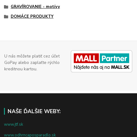
GRAVÍROVANIE - motívy
DOMÁCE PRODUKTY
U nás môžete platiť cez účet
GoPay alebo zaplaťte rýchlo
kreditnou kartou.
NAŠE ĎALŠIE WEBY:
www.jtf.sk
www.odhrncaposparadlo.sk