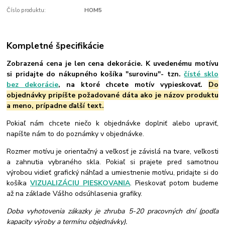
Číslo produktu:
HOM5
Kompletné špecifikácie
Zobrazená cena je len cena dekorácie. K uvedenému motívu
si pridajte do nákupného košíka "surovinu"- tzn.
čísté sklo
bez dekorácie
, na ktoré chcete motív vypieskovať.
Do
objednávky pripíšte požadované dáta ako je názov produktu
a meno, prípadne ďalší text.
Pokiaľ nám chcete niečo k objednávke doplniť alebo upraviť,
napíšte nám to do poznámky v objednávke.
Rozmer motívu je orientačný a veľkosť je závislá na tvare, veľkosti
a zahnutia vybraného skla. Pokiaľ si prajete pred samotnou
výrobou vidieť grafický náhľad a umiestnenie motívu, pridajte si do
košíka
VIZUALIZÁCIU PIESKOVANIA
. Pieskovať potom budeme
až na základe Vášho odsúhlasenia grafiky.
Doba vyhotovenia zákazky je zhruba 5-20 pracovných dní (podľa
kapacity výroby a termínu objednávky).