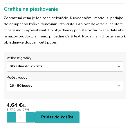
Grafika na pieskovanie
Zobrazená cena je len cena dekorácie. K uvedenému motívu si pridajte
do nákupného košíka "surovinu"- tzn. čísté sklo bez dekorácie, na ktoré
chcete motív vypieskovať. Do objednávky pripíšte požadované dáta ako
je názov produktu a meno, prípadne ďalší text. Pokiaľ nám chcete niečo k
objednávke doplni...
celý popis
Veľkosť grafiky
Počet kusov
4,64 €
/
ks
3,77 €
bez DPH
Pridať do košíka