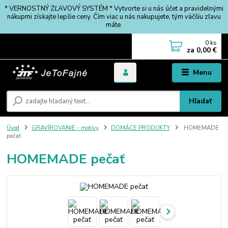
* VERNOSTNÝ ZĽAVOVÝ SYSTÉM * Vytvorte si u nás účet a pravidelnými
nákupmi získajte lepšie ceny. Čím viac u nás nakupujete, tým väčšiu zľavu
máte.
0
ks
za
0,00 €
Menu
Hľadať
Úvod
GRAVÍROVANIE - motívy
DOMÁCE PRODUKTY
HOMEMADE
pečať
HOMEMADE pečať