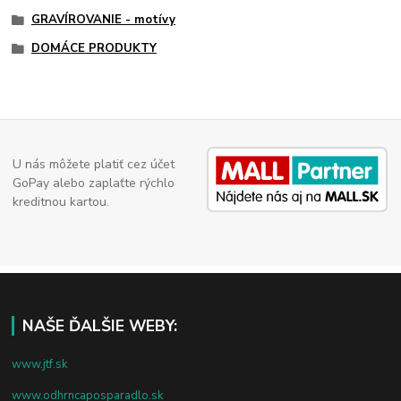
GRAVÍROVANIE - motívy
DOMÁCE PRODUKTY
U nás môžete platiť cez účet
GoPay alebo zaplaťte rýchlo
kreditnou kartou.
NAŠE ĎALŠIE WEBY:
www.jtf.sk
www.odhrncaposparadlo.sk