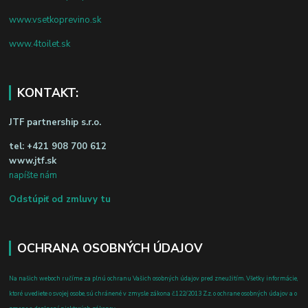
www.vsetkoprevino.sk
www.4toilet.sk
KONTAKT:
JTF partnership s.r.o.
tel:
+421 908 700 612
www.jtf.sk
napíšte nám
Odstúpiť od zmluvy tu
OCHRANA OSOBNÝCH ÚDAJOV
Na našich weboch ručíme za plnú ochranu Vašich osobných údajov pred zneužitím. Všetky informácie,
ktoré uvediete o svojej osobe, sú chránené v zmysle zákona č.122/2013 Z.z. o ochrane osobných údajov a o