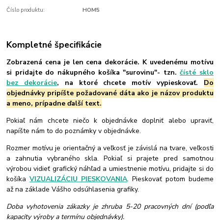
Číslo produktu:
HOM5
Kompletné špecifikácie
Zobrazená cena je len cena dekorácie. K uvedenému motívu
si pridajte do nákupného košíka "surovinu"- tzn.
čísté sklo
bez dekorácie
, na ktoré chcete motív vypieskovať.
Do
objednávky pripíšte požadované dáta ako je názov produktu
a meno, prípadne ďalší text.
Pokiaľ nám chcete niečo k objednávke doplniť alebo upraviť,
napíšte nám to do poznámky v objednávke.
Rozmer motívu je orientačný a veľkosť je závislá na tvare, veľkosti
a zahnutia vybraného skla. Pokiaľ si prajete pred samotnou
výrobou vidieť grafický náhľad a umiestnenie motívu, pridajte si do
košíka
VIZUALIZÁCIU PIESKOVANIA
. Pieskovať potom budeme
až na základe Vášho odsúhlasenia grafiky.
Doba vyhotovenia zákazky je zhruba 5-20 pracovných dní (podľa
kapacity výroby a termínu objednávky).