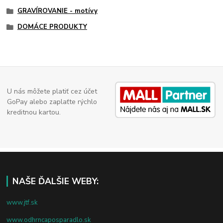
GRAVÍROVANIE - motívy
DOMÁCE PRODUKTY
U nás môžete platiť cez účet
GoPay alebo zaplaťte rýchlo
kreditnou kartou.
NAŠE ĎALŠIE WEBY:
www.jtf.sk
www.odhrncaposparadlo.sk