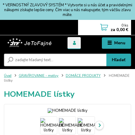
* VERNOSTNÝ ZĽAVOVÝ SYSTÉM * Vytvorte si u nás účet a pravidelnými
nákupmi získajte lepšie ceny. Čím viac u nás nakupujete, tým väčšiu zľavu
máte.
0
ks
za
0,00 €
Menu
Hľadať
Úvod
GRAVÍROVANIE - motívy
DOMÁCE PRODUKTY
HOMEMADE
lístky
HOMEMADE lístky