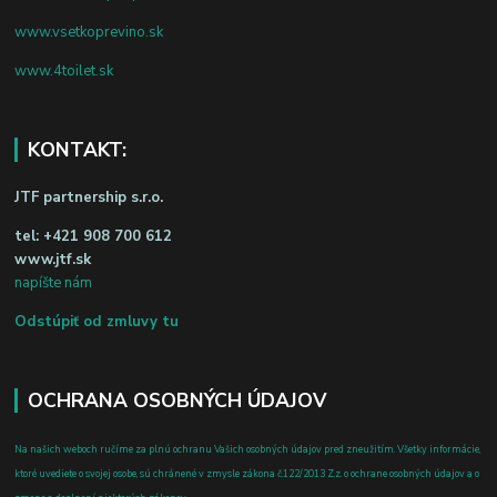
www.vsetkoprevino.sk
www.4toilet.sk
KONTAKT:
JTF partnership s.r.o.
tel:
+421 908 700 612
www.jtf.sk
napíšte nám
Odstúpiť od zmluvy tu
OCHRANA OSOBNÝCH ÚDAJOV
Na našich weboch ručíme za plnú ochranu Vašich osobných údajov pred zneužitím. Všetky informácie,
ktoré uvediete o svojej osobe, sú chránené v zmysle zákona č.122/2013 Z.z. o ochrane osobných údajov a o