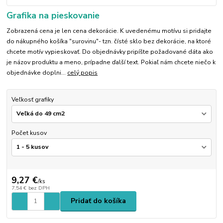
Grafika na pieskovanie
Zobrazená cena je len cena dekorácie. K uvedenému motívu si pridajte
do nákupného košíka "surovinu"- tzn. čísté sklo bez dekorácie, na ktoré
chcete motív vypieskovať. Do objednávky pripíšte požadované dáta ako
je názov produktu a meno, prípadne ďalší text. Pokiaľ nám chcete niečo k
objednávke doplni...
celý popis
Veľkosť grafiky
Počet kusov
9,27 €
/
ks
7,54 €
bez DPH
Pridať do košíka