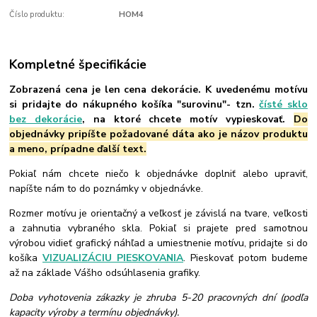
Číslo produktu:
HOM4
Kompletné špecifikácie
Zobrazená cena je len cena dekorácie. K uvedenému motívu
si pridajte do nákupného košíka "surovinu"- tzn.
čísté sklo
bez dekorácie
, na ktoré chcete motív vypieskovať.
Do
objednávky pripíšte požadované dáta ako je názov produktu
a meno, prípadne ďalší text.
Pokiaľ nám chcete niečo k objednávke doplniť alebo upraviť,
napíšte nám to do poznámky v objednávke.
Rozmer motívu je orientačný a veľkosť je závislá na tvare, veľkosti
a zahnutia vybraného skla. Pokiaľ si prajete pred samotnou
výrobou vidieť grafický náhľad a umiestnenie motívu, pridajte si do
košíka
VIZUALIZÁCIU PIESKOVANIA
. Pieskovať potom budeme
až na základe Vášho odsúhlasenia grafiky.
Doba vyhotovenia zákazky je zhruba 5-20 pracovných dní (podľa
kapacity výroby a termínu objednávky).