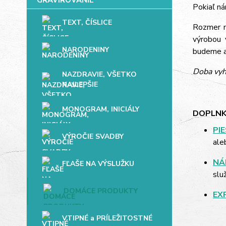
Pokiaľ ná
TEXT, ČÍSLICE
Rozmer mo
výrobou 
NARODENINY
budeme až
Doba vyh
NAZDRAVIE, VŠETKO
NAJLEPŠIE
MONOGRAM, INICIÁLY
DOPLNK
PI
VÝROČIE SVADBY
ale
NÁ
FĽAŠE NA VÝSLUŽKU
slu
DOMÁCE PRODUKTY
EX
VTIPNÉ a PRÍLEŽITOSTNÉ