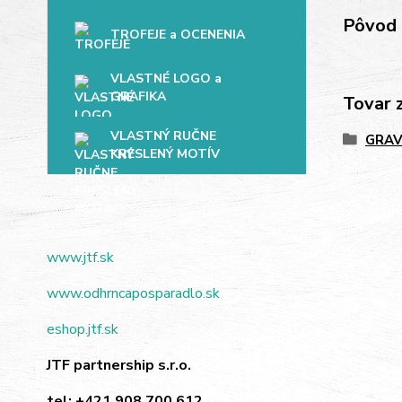
Pôvod 
TROFEJE a OCENENIA
VLASTNÉ LOGO a
GRAFIKA
Tovar 
VLASTNÝ RUČNE
GRAV
KRESLENÝ MOTÍV
www.jtf.sk
www.odhrncaposparadlo.sk
eshop.jtf.sk
JTF partnership s.r.o.
tel:
+421 908 700 612