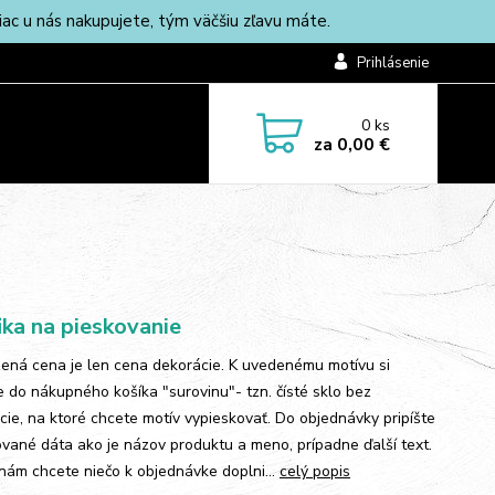
c u nás nakupujete, tým väčšiu zľavu máte.
Prihlásenie
0
ks
za
0,00 €
ika na pieskovanie
ená cena je len cena dekorácie. K uvedenému motívu si
te do nákupného košíka "surovinu"- tzn. čísté sklo bez
cie, na ktoré chcete motív vypieskovať. Do objednávky pripíšte
vané dáta ako je názov produktu a meno, prípadne ďalší text.
 nám chcete niečo k objednávke doplni...
celý popis