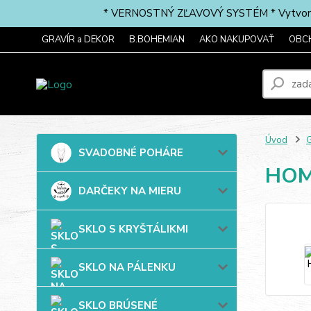
* VERNOSTNÝ ZĽAVOVÝ SYSTÉM * Vytvorte si 
GRAVÍR a DEKOR
B.BOHEMIAN
AKO NAKUPOVAŤ
OBC
Úvod
G
SVADOBNÉ POHÁRE
HOM
DARČEKY NA MIERU
SKLO S KRYŠTÁLIKMI
SKLO NA PÁLENKU
SKLO BRÚSENÉ