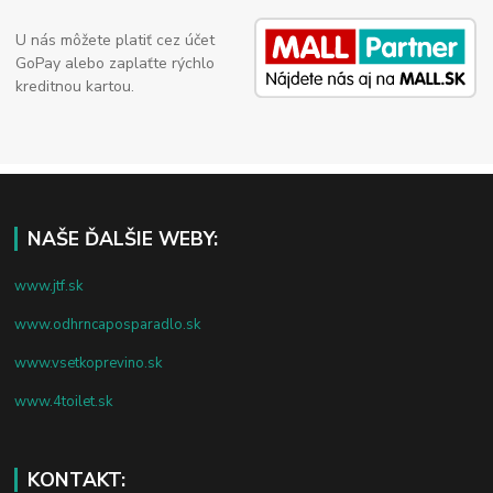
U nás môžete platiť cez účet
GoPay alebo zaplaťte rýchlo
kreditnou kartou.
NAŠE ĎALŠIE WEBY:
www.jtf.sk
www.odhrncaposparadlo.sk
www.vsetkoprevino.sk
www.4toilet.sk
KONTAKT: