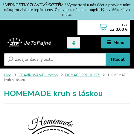
* VERNOSTNÝ ZĽAVOVÝ SYSTÉM * Vytvorte si u nás účet a pravidelnými
nákupmi získajte lepšie ceny. Čím viac u nás nakupujete, tým väčšiu zľavu
máte.
0
ks
za
0,00 €
Menu
Hľadať
Úvod
GRAVÍROVANIE - motívy
DOMÁCE PRODUKTY
HOMEMADE
kruh s láskou
HOMEMADE kruh s láskou