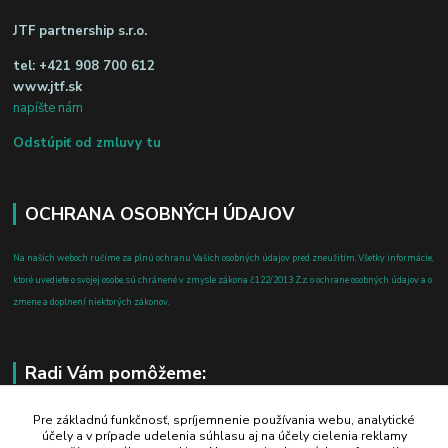
JTF partnership s.r.o.
tel:
+421 908 700 612
www.jtf.sk
napíšte nám
Odstúpiť od zmluvy tu
OCHRANA OSOBNÝCH ÚDAJOV
Na našich weboch ručíme za plnú ochranu Vašich osobných údajov pred zneužitím. Všetky informácie,
ktoré uvediete o svojej osobe, sú chránené v zmysle zákona č.122/2013 Z.z. o ochrane osobných údajov a o
zmene a doplnení niektorých zákonov.
Radi Vám pomôžeme:
+421 908 700 612
Pre základnú funkčnosť, spríjemnenie používania webu, analytické
účely a v prípade udelenia súhlasu aj na účely cielenia reklamy
po-pia: 8.00 - 16.00