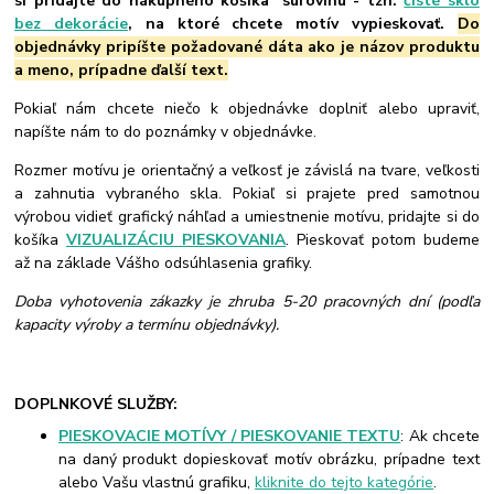
si pridajte do nákupného košíka "surovinu"- tzn.
čísté sklo
bez dekorácie
, na ktoré chcete motív vypieskovať.
Do
objednávky pripíšte požadované dáta ako je názov produktu
a meno, prípadne ďalší text.
Pokiaľ nám chcete niečo k objednávke doplniť alebo upraviť,
napíšte nám to do poznámky v objednávke.
Rozmer motívu je orientačný a veľkosť je závislá na tvare, veľkosti
a zahnutia vybraného skla. Pokiaľ si prajete pred samotnou
výrobou vidieť grafický náhľad a umiestnenie motívu, pridajte si do
košíka
VIZUALIZÁCIU PIESKOVANIA
. Pieskovať potom budeme
až na základe Vášho odsúhlasenia grafiky.
Doba vyhotovenia zákazky je zhruba 5-20 pracovných dní (podľa
kapacity výroby a termínu objednávky).
DOPLNKOVÉ SLUŽBY:
PIESKOVACIE MOTÍVY / PIESKOVANIE TEXTU
: Ak chcete
na daný produkt dopieskovať motív obrázku, prípadne text
alebo Vašu vlastnú grafiku,
kliknite do tejto kategórie
.