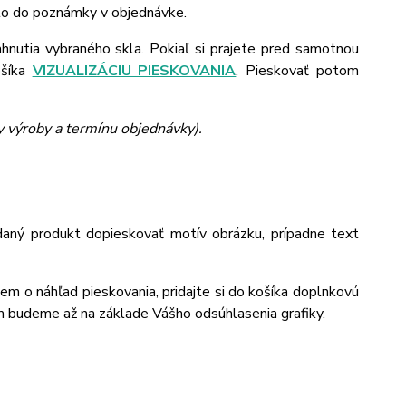
 to do poznámky v objednávke.
ahnutia vybraného skla. Pokiaľ si prajete pred samotnou
ošíka
VIZUALIZÁCIU PIESKOVANIA
. Pieskovať potom
y výroby a termínu objednávky).
daný produkt dopieskovať motív obrázku, prípadne text
jem o náhľad pieskovania, pridajte si do košíka doplnkovú
m budeme až na základe Vášho odsúhlasenia grafiky.