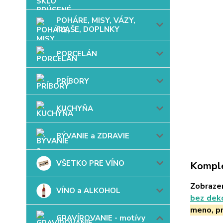
POHÁRE, MISY, VÁZY,
FĽAŠE, DOPLNKY
PORCELÁN
PRÍBORY
KUCHYŇA
BÝVANIE a ZDRAVIE
VŠETKO PRE VÍNO
Komple
Zobrazen
VÍNO a ALKOHOL
bez dek
meno, pr
GRAVÍROVANIE - motívy