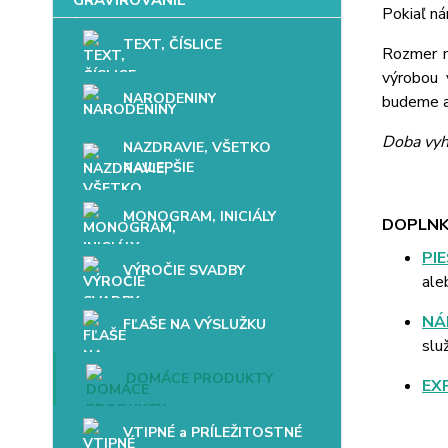
Pokiaľ ná
TEXT, ČÍSLICE
Rozmer mo
výrobou 
NARODENINY
budeme až
Doba vyh
NAZDRAVIE, VŠETKO
NAJLEPŠIE
MONOGRAM, INICIÁLY
DOPLNK
PI
VÝROČIE SVADBY
ale
NÁ
FĽAŠE NA VÝSLUŽKU
slu
DOMÁCE PRODUKTY
EX
VTIPNÉ a PRÍLEŽITOSTNÉ