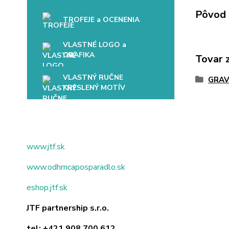
Pôvod 
TROFEJE a OCENENIA
VLASTNÉ LOGO a
GRAFIKA
Tovar 
VLASTNÝ RUČNE
GRAV
KRESLENÝ MOTÍV
www.jtf.sk
www.odhrncaposparadlo.sk
eshop.jtf.sk
JTF partnership s.r.o.
tel:
+421 908 700 612