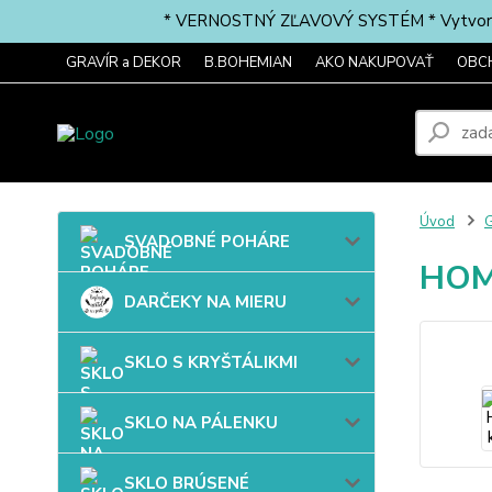
* VERNOSTNÝ ZĽAVOVÝ SYSTÉM * Vytvorte si 
GRAVÍR a DEKOR
B.BOHEMIAN
AKO NAKUPOVAŤ
OBC
Úvod
G
SVADOBNÉ POHÁRE
HOM
DARČEKY NA MIERU
SKLO S KRYŠTÁLIKMI
SKLO NA PÁLENKU
SKLO BRÚSENÉ