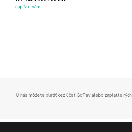
napíšte nám
U nás môžete platiť cez účet GoPay alebo zaplaťte rýchl