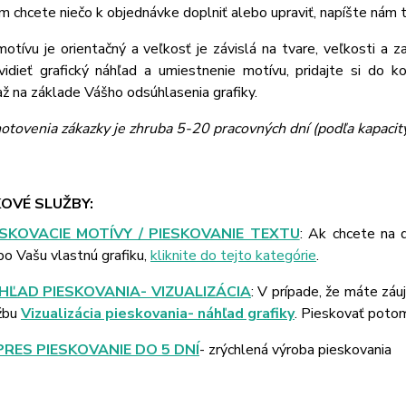
m chcete niečo k objednávke doplniť alebo upraviť, napíšte nám
tívu je orientačný a veľkosť je závislá na tvare, veľkosti a z
vidieť grafický náhľad a umiestnenie motívu, pridajte si do k
 na základe Vášho odsúhlasenia grafiky.
otovenia zákazky je zhruba 5-20 pracovných dní (podľa kapacit
OVÉ SLUŽBY:
ESKOVACIE MOTÍVY / PIESKOVANIE TEXTU
: Ak chcete na 
bo Vašu vlastnú grafiku,
kliknite do tejto kategórie
.
HĽAD PIESKOVANIA- VIZUALIZÁCIA
: V prípade, že máte záu
žbu
Vizualizácia pieskovania- náhľad grafiky
. Pieskovať poto
PRES PIESKOVANIE DO 5 DNÍ
- zrýchlená výroba pieskovania