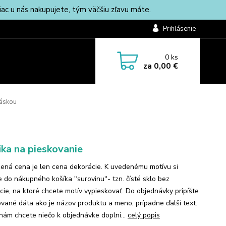
c u nás nakupujete, tým väčšiu zľavu máte.
Prihlásenie
0
ks
za
0,00 €
áskou
ika na pieskovanie
ená cena je len cena dekorácie. K uvedenému motívu si
te do nákupného košíka "surovinu"- tzn. čísté sklo bez
cie, na ktoré chcete motív vypieskovať. Do objednávky pripíšte
vané dáta ako je názov produktu a meno, prípadne ďalší text.
 nám chcete niečo k objednávke doplni...
celý popis