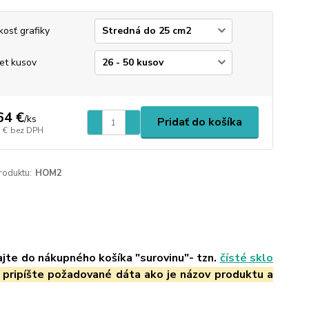
kosť grafiky
et kusov
64 €
/
ks
Pridať do košíka
 €
bez DPH
roduktu:
HOM2
ajte do nákupného košíka "surovinu"- tzn.
čísté sklo
 pripíšte požadované dáta ako je názov produktu a