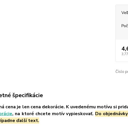
Veľ
Poč
4,
3,77
Číslo p
tné špecifikácie
á cena je len cena dekorácie. K uvedenému motívu si prid
orácie
, na ktoré chcete motív vypieskovať.
Do objednávky
ípadne ďalší text.