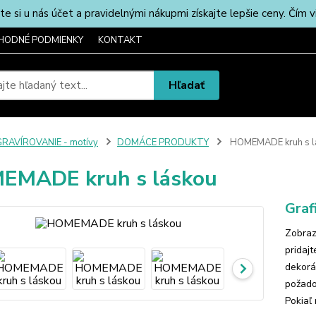
u nás účet a pravidelnými nákupmi získajte lepšie ceny. Čím via
HODNÉ PODMIENKY
KONTAKT
Hľadať
RAVÍROVANIE - motívy
DOMÁCE PRODUKTY
HOMEMADE kruh s l
EMADE kruh s láskou
Graf
Zobraz
pridaj
dekorá
požado
Pokiaľ