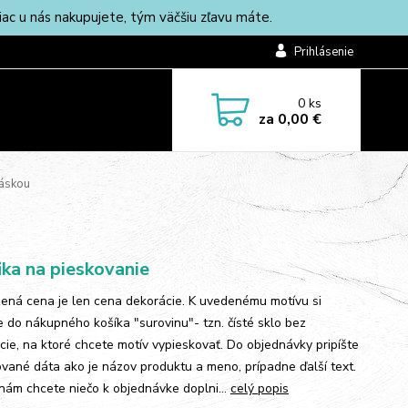
c u nás nakupujete, tým väčšiu zľavu máte.
Prihlásenie
0
ks
za
0,00 €
áskou
ika na pieskovanie
ená cena je len cena dekorácie. K uvedenému motívu si
te do nákupného košíka "surovinu"- tzn. čísté sklo bez
cie, na ktoré chcete motív vypieskovať. Do objednávky pripíšte
vané dáta ako je názov produktu a meno, prípadne ďalší text.
 nám chcete niečo k objednávke doplni...
celý popis