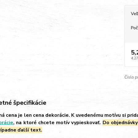
Veľ
Poč
5,
4,27
Číslo p
tné špecifikácie
á cena je len cena dekorácie. K uvedenému motívu si prid
orácie
, na ktoré chcete motív vypieskovať.
Do objednávky
ípadne ďalší text.