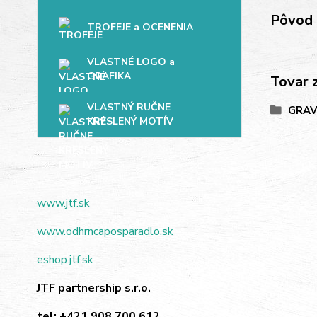
Pôvod 
TROFEJE a OCENENIA
VLASTNÉ LOGO a
GRAFIKA
Tovar 
VLASTNÝ RUČNE
GRAV
KRESLENÝ MOTÍV
www.jtf.sk
www.odhrncaposparadlo.sk
eshop.jtf.sk
JTF partnership s.r.o.
tel:
+421 908 700 612