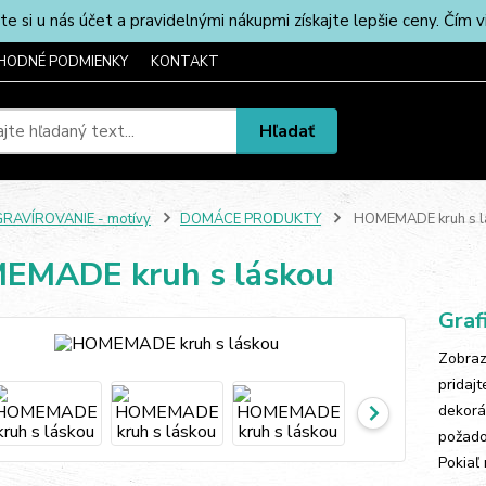
u nás účet a pravidelnými nákupmi získajte lepšie ceny. Čím via
HODNÉ PODMIENKY
KONTAKT
Hľadať
RAVÍROVANIE - motívy
DOMÁCE PRODUKTY
HOMEMADE kruh s l
EMADE kruh s láskou
Graf
Zobraz
pridaj
dekorá
požado
Pokiaľ