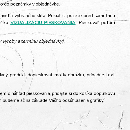
 to do poznámky v objednávke.
ahnutia vybraného skla. Pokiaľ si prajete pred samotnou
ošíka
VIZUALIZÁCIU PIESKOVANIA
. Pieskovať potom
y výroby a termínu objednávky).
daný produkt dopieskovať motív obrázku, prípadne text
jem o náhľad pieskovania, pridajte si do košíka doplnkovú
m budeme až na základe Vášho odsúhlasenia grafiky.