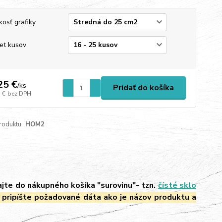
kosť grafiky
et kusov
25 €
/
ks
Pridať do košíka
 €
bez DPH
roduktu:
HOM2
ajte do nákupného košíka "surovinu"- tzn.
čísté sklo
 pripíšte požadované dáta ako je názov produktu a