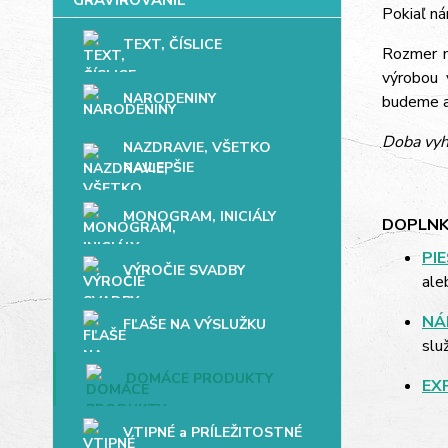
Pokiaľ ná
TEXT, ČÍSLICE
Rozmer mo
výrobou 
NARODENINY
budeme až
Doba vyh
NAZDRAVIE, VŠETKO
NAJLEPŠIE
MONOGRAM, INICIÁLY
DOPLNK
PI
VÝROČIE SVADBY
ale
NÁ
FĽAŠE NA VÝSLUŽKU
slu
DOMÁCE PRODUKTY
EX
VTIPNÉ a PRÍLEŽITOSTNÉ