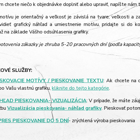
m chcete niečo k objednávke doplniť alebo upraviť, napíšte nám
tívu je orientačný a veľkosť je závislá na tvare, veľkosti a z
vidieť grafický náhľad a umiestnenie motívu, pridajte si do k
 na základe Vášho odsúhlasenia grafiky.
otovenia zákazky je zhruba 5-20 pracovných dní (podľa kapacit
OVÉ SLUŽBY:
ESKOVACIE MOTÍVY / PIESKOVANIE TEXTU
: Ak chcete na 
bo Vašu vlastnú grafiku,
kliknite do tejto kategórie
.
HĽAD PIESKOVANIA- VIZUALIZÁCIA
: V prípade, že máte záu
žbu
Vizualizácia pieskovania- náhľad grafiky
. Pieskovať poto
PRES PIESKOVANIE DO 5 DNÍ
- zrýchlená výroba pieskovania