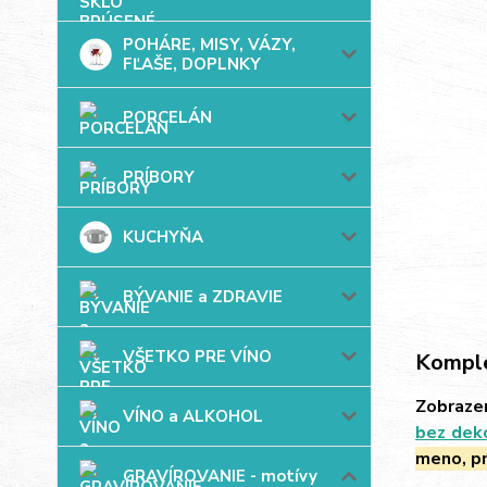
POHÁRE, MISY, VÁZY,
FĽAŠE, DOPLNKY
PORCELÁN
PRÍBORY
KUCHYŇA
BÝVANIE a ZDRAVIE
VŠETKO PRE VÍNO
Komple
Zobrazen
VÍNO a ALKOHOL
bez dek
meno, pr
GRAVÍROVANIE - motívy