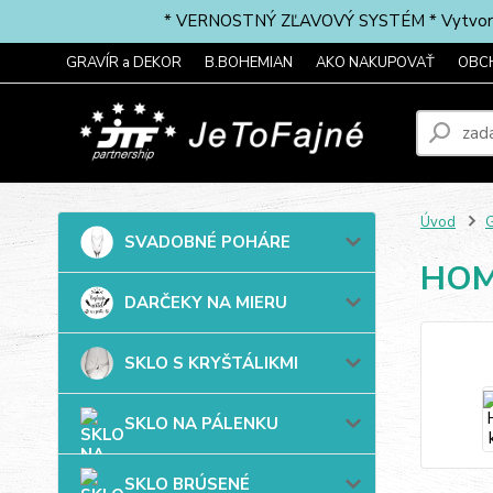
* VERNOSTNÝ ZĽAVOVÝ SYSTÉM * Vytvorte si 
GRAVÍR a DEKOR
B.BOHEMIAN
AKO NAKUPOVAŤ
OBC
Úvod
G
SVADOBNÉ POHÁRE
HOM
DARČEKY NA MIERU
SKLO S KRYŠTÁLIKMI
SKLO NA PÁLENKU
SKLO BRÚSENÉ