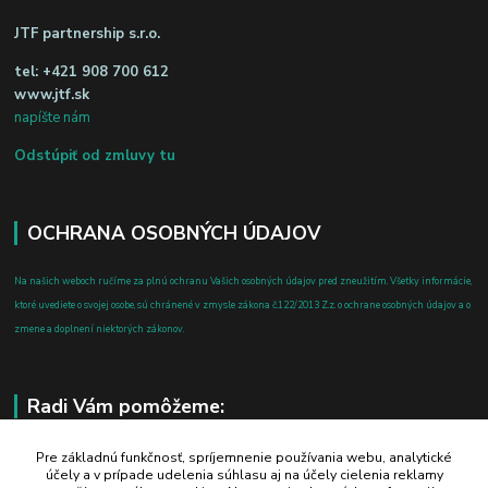
JTF partnership s.r.o.
tel:
+421 908 700 612
www.jtf.sk
napíšte nám
Odstúpiť od zmluvy tu
OCHRANA OSOBNÝCH ÚDAJOV
Na našich weboch ručíme za plnú ochranu Vašich osobných údajov pred zneužitím. Všetky informácie,
ktoré uvediete o svojej osobe, sú chránené v zmysle zákona č.122/2013 Z.z. o ochrane osobných údajov a o
zmene a doplnení niektorých zákonov.
Radi Vám pomôžeme:
+421 908 700 612
Pre základnú funkčnosť, spríjemnenie používania webu, analytické
účely a v prípade udelenia súhlasu aj na účely cielenia reklamy
po-pia: 8.00 - 16.00