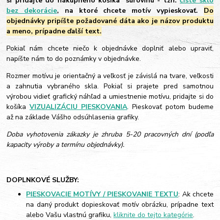
si pridajte do nákupného košíka "surovinu"- tzn.
čísté sklo
bez dekorácie
, na ktoré chcete motív vypieskovať.
Do
objednávky pripíšte požadované dáta ako je názov produktu
a meno, prípadne ďalší text.
Pokiaľ nám chcete niečo k objednávke doplniť alebo upraviť,
napíšte nám to do poznámky v objednávke.
Rozmer motívu je orientačný a veľkosť je závislá na tvare, veľkosti
a zahnutia vybraného skla. Pokiaľ si prajete pred samotnou
výrobou vidieť grafický náhľad a umiestnenie motívu, pridajte si do
košíka
VIZUALIZÁCIU PIESKOVANIA
. Pieskovať potom budeme
až na základe Vášho odsúhlasenia grafiky.
Doba vyhotovenia zákazky je zhruba 5-20 pracovných dní (podľa
kapacity výroby a termínu objednávky).
DOPLNKOVÉ SLUŽBY:
PIESKOVACIE MOTÍVY / PIESKOVANIE TEXTU
: Ak chcete
na daný produkt dopieskovať motív obrázku, prípadne text
alebo Vašu vlastnú grafiku,
kliknite do tejto kategórie
.