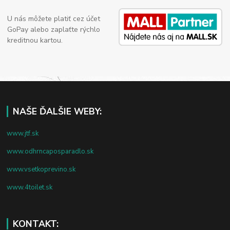
U nás môžete platiť cez účet
GoPay alebo zaplaťte rýchlo
kreditnou kartou.
NAŠE ĎALŠIE WEBY:
www.jtf.sk
www.odhrncaposparadlo.sk
www.vsetkoprevino.sk
www.4toilet.sk
KONTAKT: