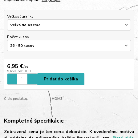
Veľkosť grafiky
Počet kusov
6,95 €
/
ks
5,65 €
bez DPH
Pridať do košíka
Číslo produktu:
HOM3
Kompletné špecifikácie
Zobrazená cena je len cena dekorácie. K uvedenému motívu