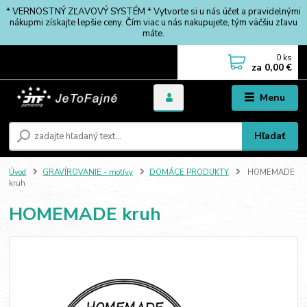
* VERNOSTNÝ ZĽAVOVÝ SYSTÉM * Vytvorte si u nás účet a pravidelnými
nákupmi získajte lepšie ceny. Čím viac u nás nakupujete, tým väčšiu zľavu
máte.
0
ks
za
0,00 €
Menu
Hľadať
Úvod
GRAVÍROVANIE - motívy
DOMÁCE PRODUKTY
HOMEMADE
kruh
HOMEMADE kruh