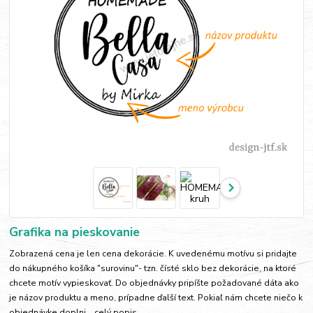
Grafika na pieskovanie
Zobrazená cena je len cena dekorácie. K uvedenému motívu si pridajte
do nákupného košíka "surovinu"- tzn. čísté sklo bez dekorácie, na ktoré
chcete motív vypieskovať. Do objednávky pripíšte požadované dáta ako
je názov produktu a meno, prípadne ďalší text. Pokiaľ nám chcete niečo k
objednávke doplni...
celý popis