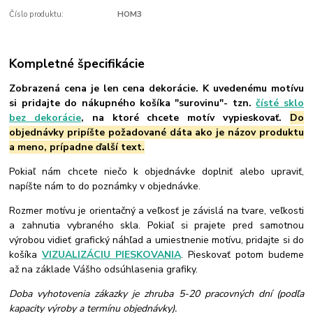
Číslo produktu:
HOM3
Kompletné špecifikácie
Zobrazená cena je len cena dekorácie. K uvedenému motívu
si pridajte do nákupného košíka "surovinu"- tzn.
čísté sklo
bez dekorácie
, na ktoré chcete motív vypieskovať.
Do
objednávky pripíšte požadované dáta ako je názov produktu
a meno, prípadne ďalší text.
Pokiaľ nám chcete niečo k objednávke doplniť alebo upraviť,
napíšte nám to do poznámky v objednávke.
Rozmer motívu je orientačný a veľkosť je závislá na tvare, veľkosti
a zahnutia vybraného skla. Pokiaľ si prajete pred samotnou
výrobou vidieť grafický náhľad a umiestnenie motívu, pridajte si do
košíka
VIZUALIZÁCIU PIESKOVANIA
. Pieskovať potom budeme
až na základe Vášho odsúhlasenia grafiky.
Doba vyhotovenia zákazky je zhruba 5-20 pracovných dní (podľa
kapacity výroby a termínu objednávky).