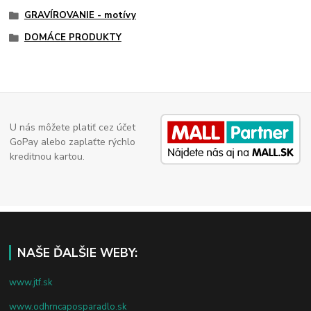
GRAVÍROVANIE - motívy
DOMÁCE PRODUKTY
U nás môžete platiť cez účet
GoPay alebo zaplaťte rýchlo
kreditnou kartou.
NAŠE ĎALŠIE WEBY:
www.jtf.sk
www.odhrncaposparadlo.sk