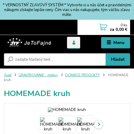
* VERNOSTNÝ ZĽAVOVÝ SYSTÉM * Vytvorte si u nás účet a pravidelnými
nákupmi získajte lepšie ceny. Čím viac u nás nakupujete, tým väčšiu zľavu
máte.
0
ks
za
0,00 €
Menu
Hľadať
Úvod
GRAVÍROVANIE - motívy
DOMÁCE PRODUKTY
HOMEMADE
kruh
HOMEMADE kruh