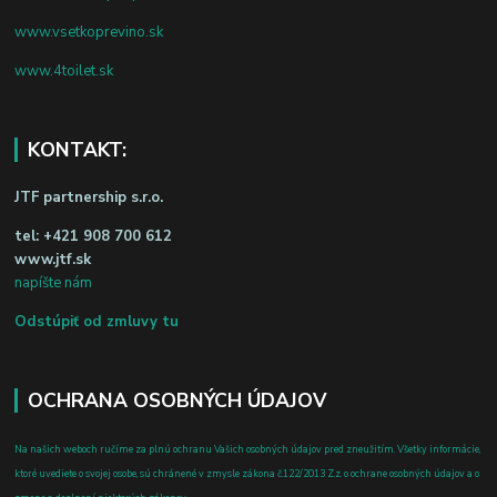
www.vsetkoprevino.sk
www.4toilet.sk
KONTAKT:
JTF partnership s.r.o.
tel:
+421 908 700 612
www.jtf.sk
napíšte nám
Odstúpiť od zmluvy tu
OCHRANA OSOBNÝCH ÚDAJOV
Na našich weboch ručíme za plnú ochranu Vašich osobných údajov pred zneužitím. Všetky informácie,
ktoré uvediete o svojej osobe, sú chránené v zmysle zákona č.122/2013 Z.z. o ochrane osobných údajov a o