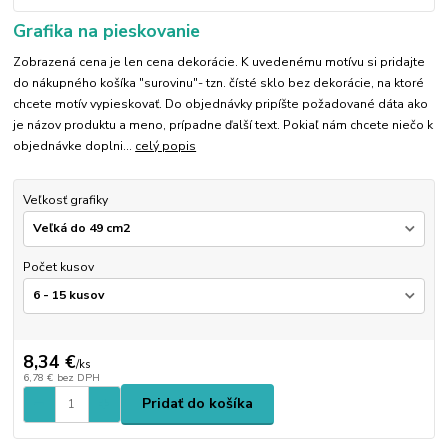
Grafika na pieskovanie
Zobrazená cena je len cena dekorácie. K uvedenému motívu si pridajte
do nákupného košíka "surovinu"- tzn. čísté sklo bez dekorácie, na ktoré
chcete motív vypieskovať. Do objednávky pripíšte požadované dáta ako
je názov produktu a meno, prípadne ďalší text. Pokiaľ nám chcete niečo k
objednávke doplni...
celý popis
Veľkosť grafiky
Počet kusov
8,34 €
/
ks
6,78 €
bez DPH
Pridať do košíka