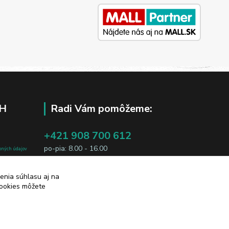
H
Radi Vám pomôžeme:
+421 908 700 612
po-pia: 8.00 - 16.00
bných údajov
j osobe, sú
business@jtf.sk
enia súhlasu aj na
sobných údajov
cookies môžete