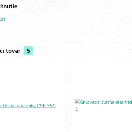
ahnutie
let
ci tovar
5