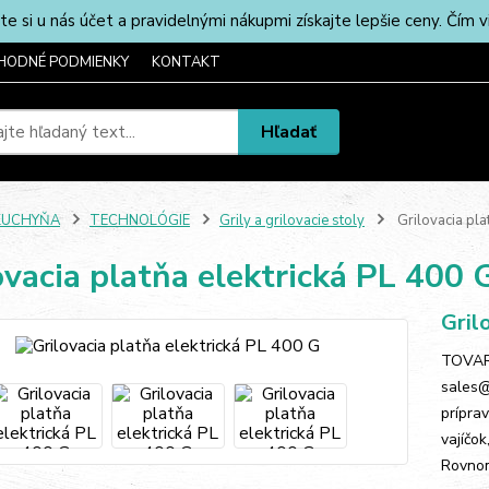
u nás účet a pravidelnými nákupmi získajte lepšie ceny. Čím via
HODNÉ PODMIENKY
KONTAKT
Hľadať
KUCHYŇA
TECHNOLÓGIE
Grily a grilovacie stoly
Grilovacia pla
ovacia platňa elektrická PL 400 
Gril
TOVAR 
sales@
prípra
vajíčo
Rovnom