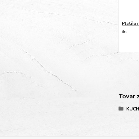
Platňa 
/
ks
Tovar 
KUC