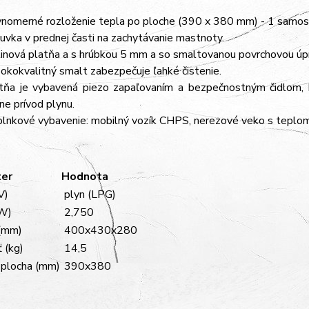
nomerné rozloženie tepla po ploche (390 x 380 mm) - 1 samost
uvka v prednej časti na zachytávanie mastnoty.
tinová platňa a s hrúbkou 5 mm a so smaltovanou povrchovou úp
okokvalitný smalt zabezpečuje ľahké čistenie.
tňa je vybavená piezo zapaľovaním a bezpečnostným čidlom, k
ne prívod plynu.
lnkové vybavenie: mobilný vozík CHPS, nerezové veko s teplomer
er
Hodnota
V)
plyn (LPG)
kW)
2,750
(mm)
400x430x280
 (kg)
14,5
 plocha (mm)
390x380