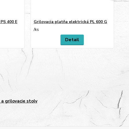
 PS 400 E
Grilovacia platňa elektrická PL 600 G
Gri
/
ks
/
ks
Detail
y a grilovacie stoly