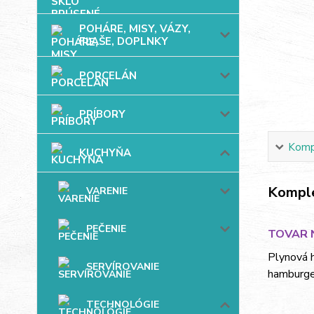
POHÁRE, MISY, VÁZY,
FĽAŠE, DOPLNKY
PORCELÁN
PRÍBORY
Kompl
KUCHYŇA
Komple
VARENIE
PEČENIE
TOVAR N
Plynová h
SERVÍROVANIE
hamburger
TECHNOLÓGIE