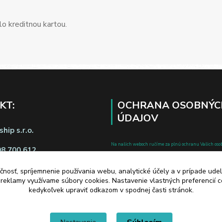
o kreditnou kartou.
KT:
OCHRANA OSOBNÝC
ÚDAJOV
hip s.r.o.
Na našich weboch ručíme za plnú ochranu Vašich oso
08 700 612
pred zneužitím. Všetky informácie, ktoré uvediete o svoje
čnosť, spríjemnenie používania webu, analytické účely a v prípade udel
chránené v zmysle zákona č.122/2013 Z.z. o ochrane o
a reklamy využívame súbory cookies. Nastavenie vlastných preferencií 
a o zmene a doplnení niektorých zákonov.
kedykoľvek upraviť odkazom v spodnej časti stránok.
d zmluvy tu