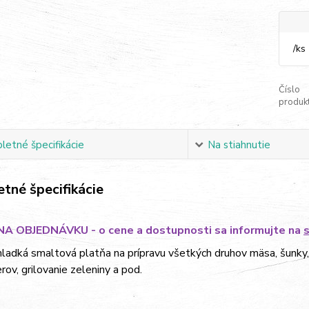
/
ks
Číslo
produkt
etné špecifikácie
Na stiahnutie
tné špecifikácie
A OBJEDNÁVKU - o cene a dostupnosti sa informujte na
ladká smaltová platňa na prípravu všetkých druhov mäsa, šunky, k
ov, grilovanie zeleniny a pod.