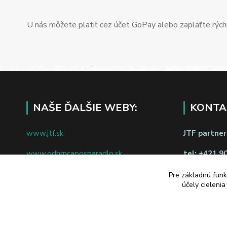
U nás môžete platiť cez účet GoPay alebo zaplaťte rýchl
NAŠE ĎALŠIE WEBY:
KONTA
www.jtf.sk
JTF partners
www.odhrncaposparadlo.sk
tel:
+421 9
www.jtf.sk
www.vsetkoprevino.sk
Pre základnú funk
napíšte nám
účely cieleni
www.4toilet.sk
Odstúpiť o