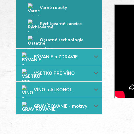
Varné roboty
Rýchlovarné kanvice
Ostatné technológie
BÝVANIE a ZDRAVIE
VŠETKO PRE VÍNO
VÍNO a ALKOHOL
GRAVÍROVANIE - motívy