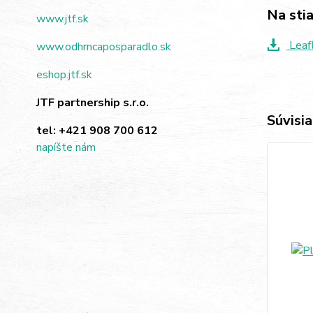
Na sti
www.jtf.sk
Leaf
www.odhrncaposparadlo.sk
eshop.jtf.sk
JTF partnership s.r.o.
Súvisia
tel:
+421 908 700 612
napíšte nám