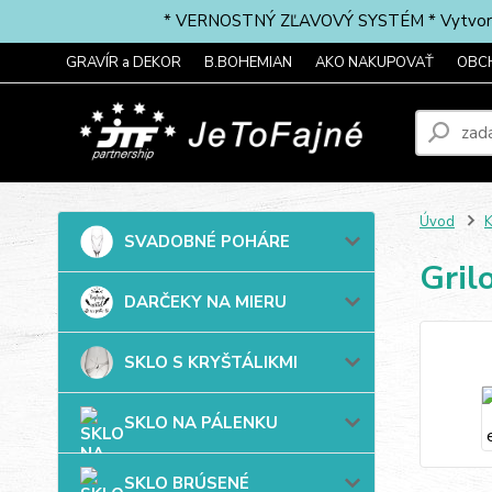
* VERNOSTNÝ ZĽAVOVÝ SYSTÉM * Vytvorte si 
GRAVÍR a DEKOR
B.BOHEMIAN
AKO NAKUPOVAŤ
OBC
Úvod
SVADOBNÉ POHÁRE
Gril
DARČEKY NA MIERU
SKLO S KRYŠTÁLIKMI
SKLO NA PÁLENKU
SKLO BRÚSENÉ