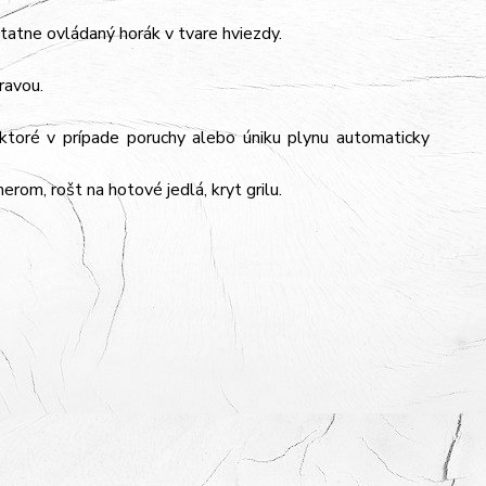
atne ovládaný horák v tvare hviezdy.
ravou.
toré v prípade poruchy alebo úniku plynu automaticky
om, rošt na hotové jedlá, kryt grilu.