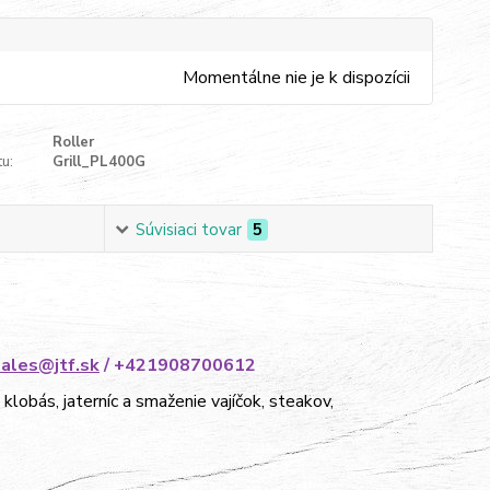
Momentálne nie je k dispozícii
Roller
u:
Grill_PL400G
Súvisiaci tovar
5
sales@jtf.sk
/ +421908700612
lobás, jaterníc a smaženie vajíčok, steakov,