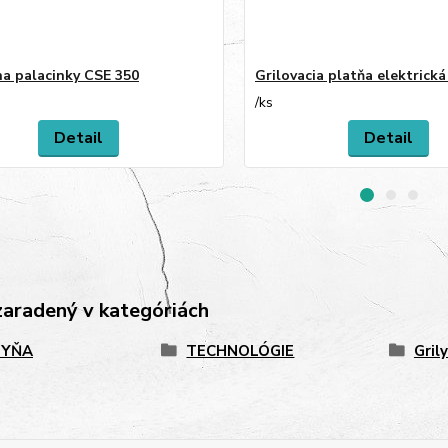
na palacinky CSE 350
Grilovacia platňa elektrická
/
ks
Detail
Detail
zaradený v kategóriách
HYŇA
TECHNOLÓGIE
Gril