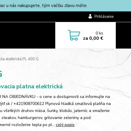
c u nás nakupujete, tým väčšiu zľavu máte.
Prihlásenie
0
ks
za
0,00 €
tňa elektrická PL 400 G
G
ovacia platna elektrická
NA OBJEDNÁVKU - o cene a dostupnosti sa informujte na
jtf.sk / +421908700612 Plynová hladká smaltová platňa na
vu všetkých druhov mäsa, šunky, klobás, jaterníc a smaženie
k, steakov, hamburgerov, grilovanie zeleniny a pod.
erné rozloženie tepla po pl...
celý popis