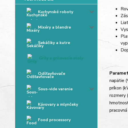
Rov
Kuchynské roboty
Zás
Lia
Mixéry a blendre
Vys
Pla
Sekáčiky a kutre
vyp
Dop
Grily a grilovacie stoly
Paramet
Odšťavňovače
napätie (
príkon (
Sous-vide varenie
rozmery 
hmotnosť
Kávovary a mlynčeky
pracovná
Food processory