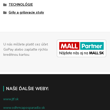
TECHNOLÓGIE
Grily a grilovacie stoly
U nás môžete platiť cez účet
GoPay alebo zaplaťte rýchlo
kreditnou kartou.
NAŠE ĎALŠIE WEBY:
www.jtf.sk
www.odhrncaposparadlo.sk