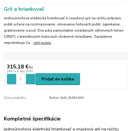
Gril a hriankovač
Jednoúrovňový elektrický hriankovač a snackový gril na rýchlu prípravu
jedál určený na rozmrazovanie, ohrievanie hotových jedál, zapekanie,
gratinovanie a pod. Dva páry samostatne ovládaných výhrevných telies
1050?C v kremíkových trubiciach chránené mriežkami. Zariadenie
nepotrebuje ča...
celý popis
315,18 €
/
ks
256,24 €
bez DPH
Pridať do košíka
Číslo produktu:
Roller Grill_BAR1000
Kompletné špecifikácie
Jednoúrovňový elektrický hriankovač a snackový gril na rýchlu