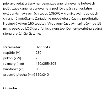
prípravu jedál určený na rozmrazovanie, ohrievanie hotových
jedál, zapekanie, gratinovanie a pod. Dva páry samostatne
ovládaných výhrevných telies 1050?C v kremíkových trubiciach
chránené mriežkami. Zariadenie nepotrebuje čas na predhriatie.
Hodinový výkon 150 toastov. Vybavený časovým spínačom do 15
min s pozíciou LOCK pre funkciu nonstop. Demontovateľná zadná
stena pre ľahšie čistenie.
Parameter
Hodnota
napätie (V)
230
príkon (kW)
2
rozmery (mm)
450x285x305
hmotnosť (kg)
9
pracová plocha (mm)
350x240
O výrobe: