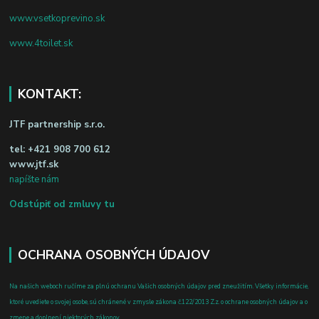
www.vsetkoprevino.sk
www.4toilet.sk
KONTAKT:
JTF partnership s.r.o.
tel:
+421 908 700 612
www.jtf.sk
napíšte nám
Odstúpiť od zmluvy tu
OCHRANA OSOBNÝCH ÚDAJOV
Na našich weboch ručíme za plnú ochranu Vašich osobných údajov pred zneužitím. Všetky informácie,
ktoré uvediete o svojej osobe, sú chránené v zmysle zákona č.122/2013 Z.z. o ochrane osobných údajov a o
zmene a doplnení niektorých zákonov.