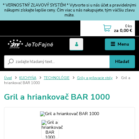
* VERNOSTNÝ ZĽAVOVÝ SYSTÉM * Vytvorte si u nás účet a pravidelnými
nákupmi získajte lepšie ceny. Čím viac u nás nakupujete, tým väčšiu zľavu
máte.
0
ks
za
0,00 €
Menu
Hľadať
Úvod
KUCHYŇA
TECHNOLÓGIE
Grily a grilovacie stoly
Gril a
hriankovač BAR 1000
Gril a hriankovač BAR 1000