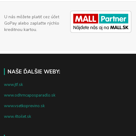
U nás môžete platiť cez účet
GoPay alebo zaplaťte rýchlo
kreditnou kartou.
NAŠE ĎALŠIE WEBY:
www.jtf.sk
www.odhrncaposparadlo.sk
www.vsetkoprevino.sk
www.4toilet.sk