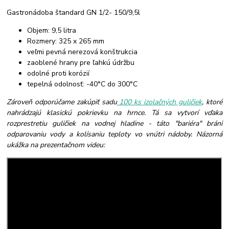
Gastronádoba štandard GN 1/2- 150/9,5l
Objem: 9,5 litra
Rozmery: 325 x 265 mm
veľmi pevná nerezová konštrukcia
zaoblené hrany pre ľahkú údržbu
odolné proti korózií
tepelná odolnosť: -40°C do 300°C
Zároveň odporúčame zakúpiť sadu
100 ks izolačných guličiek
, ktoré
nahrádzajú klasickú pokrievku na hrnce. Tá sa vytvorí vďaka
rozprestretiu guličiek na vodnej hladine - táto "bariéra" bráni
odparovaniu vody a kolísaniu teploty vo vnútri nádoby. Názorná
ukážka na prezentačnom videu: