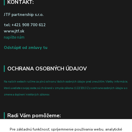
KONTAKT:
JTF partnership s.r.o.
tel:
+421 908 700 612
www.jtf.sk
napíšte nám
Odstúpiť od zmluvy tu
OCHRANA OSOBNÝCH ÚDAJOV
Na našich weboch ručíme za plnú ochranu Vašich osobných údajov pred zneužitím. Všetky informácie,
ktoré uvediete o svojej osobe, sú chránené v zmysle zákona č.122/2013 Z.z. o ochrane osobných údajov a o
zmene a doplnení niektorých zákonov.
Radi Vám pomôžeme:
+421 908 700 612
Pre základnú funkčnosť, spríjemnenie používania webu, analytické