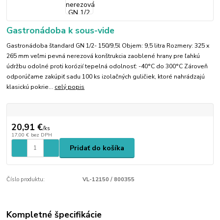
Gastronádoba k sous-vide
Gastronádoba štandard GN 1/2- 150/9,5l Objem: 9,5 litra Rozmery: 325 x
265 mm veľmi pevná nerezová konštrukcia zaoblené hrany pre ľahkú
údržbu odolné proti korózií tepelná odolnosť: -40°C do 300°C Zároveň
odporúčame zakúpiť sadu 100 ks izolačných guličiek, ktoré nahrádzajú
klasickú pokrie...
celý popis
20,91 €
/
ks
17,00 €
bez DPH
Pridať do košíka
Číslo produktu:
VL-12150 / 800355
Kompletné špecifikácie