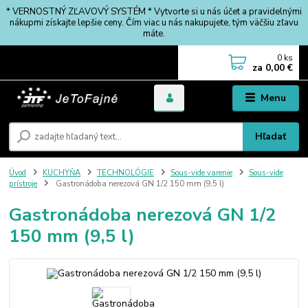
* VERNOSTNÝ ZĽAVOVÝ SYSTÉM * Vytvorte si u nás účet a pravidelnými
nákupmi získajte lepšie ceny. Čím viac u nás nakupujete, tým väčšiu zľavu
máte.
0
ks
za
0,00 €
Menu
Hľadať
Úvod
KUCHYŇA
TECHNOLÓGIE
Sous-vide varenie
Sous-vide
prístroje
Gastronádoba nerezová GN 1/2 150 mm (9,5 l)
Gastronádoba nerezová GN 1/2
150 mm (9,5 l)