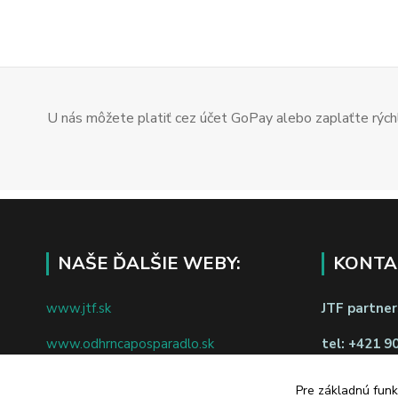
U nás môžete platiť cez účet GoPay alebo zaplaťte rýchl
NAŠE ĎALŠIE WEBY:
KONTA
www.jtf.sk
JTF partners
www.odhrncaposparadlo.sk
tel:
+421 9
www.jtf.sk
www.vsetkoprevino.sk
napíšte nám
Pre základnú funk