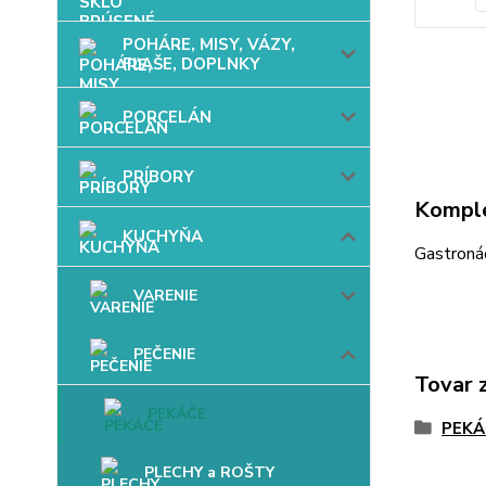
POHÁRE, MISY, VÁZY,
FĽAŠE, DOPLNKY
PORCELÁN
PRÍBORY
Komple
KUCHYŇA
Gastroná
VARENIE
PEČENIE
Tovar 
PEKÁČE
PEKÁ
PLECHY a ROŠTY