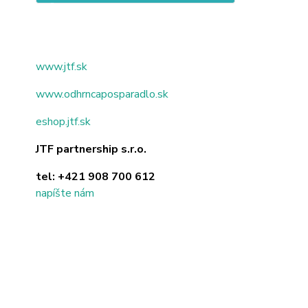
www.jtf.sk
www.odhrncaposparadlo.sk
eshop.jtf.sk
JTF partnership s.r.o.
tel:
+421 908 700 612
napíšte nám