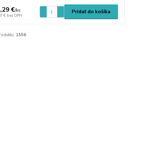
,29 €
/
ks
Pridať do košíka
87 €
bez DPH
roduktu:
1556