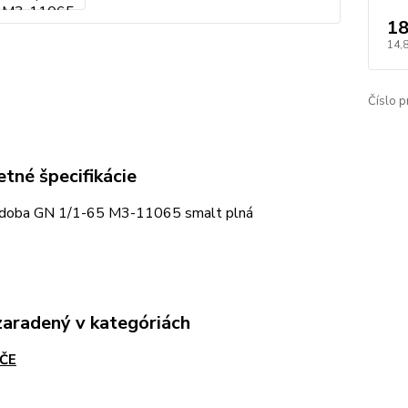
18
14,
Číslo p
tné špecifikácie
doba GN 1/1-65 M3-11065 smalt plná
zaradený v kategóriách
ČE