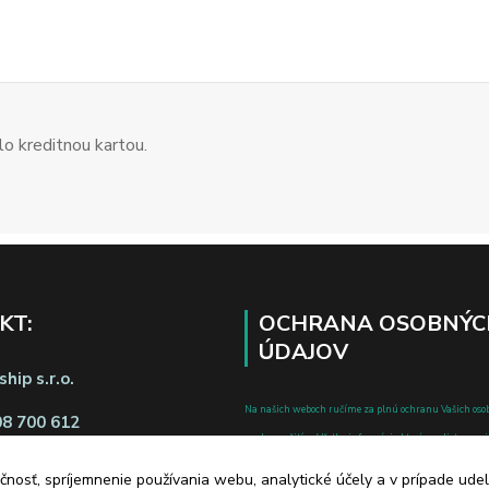
o kreditnou kartou.
KT:
OCHRANA OSOBNÝC
ÚDAJOV
hip s.r.o.
Na našich weboch ručíme za plnú ochranu Vašich oso
08 700 612
pred zneužitím. Všetky informácie, ktoré uvediete o svoje
chránené v zmysle zákona č.122/2013 Z.z. o ochrane o
čnosť, spríjemnenie používania webu, analytické účely a v prípade udel