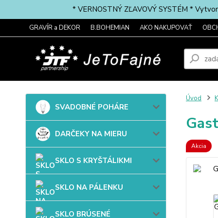
* VERNOSTNÝ ZĽAVOVÝ SYSTÉM * Vytvorte si 
GRAVÍR a DEKOR
B.BOHEMIAN
AKO NAKUPOVAŤ
OBC
Úvod
SVADOBNÉ POHÁRE
Gast
DARČEKY NA MIERU
Akcia
SKLO S KRYŠTÁLIKMI
SKLO NA PÁLENKU
SKLO BRÚSENÉ