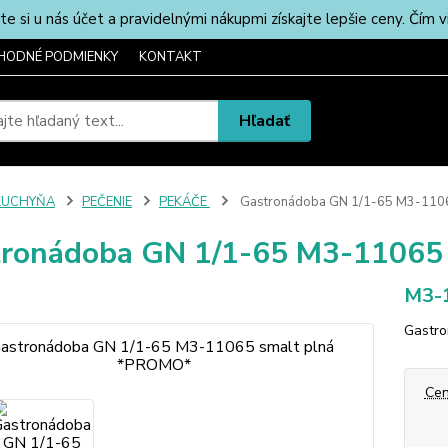
u nás účet a pravidelnými nákupmi získajte lepšie ceny. Čím via
HODNÉ PODMIENKY
KONTAKT
Hľadať
KUCHYŇA
PEČENIE
PEKÁČE
Gastronádoba GN 1/1-65 M3-110
ronádoba GN 1/1-65 M3-11065
M3-
Gastro
Cen