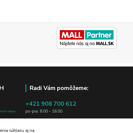
H
Radi Vám pomôžeme:
+421 908 700 612
po-pia: 8.00 - 16.00
bných údajov
j osobe, sú
business@jtf.sk
sobných údajov
enia súhlasu aj na