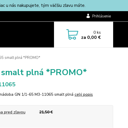
c u nás nakupujete, tým väčšiu zľavu máte.
Prihlásenie
0
ks
za
0,00 €
65 smalt plná *PROMO*
 smalt plná *PROMO*
11065
nádoba GN 1/1-65 M3-11065 smalt plná
celý popis
a pred zľavou
21,50 €