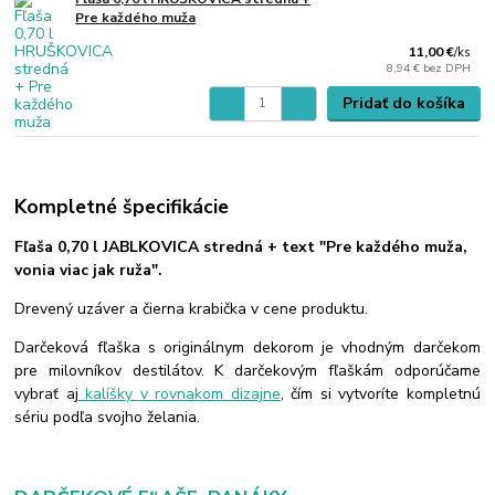
Pre každého muža
11,00 €
/
ks
8,94 €
bez DPH
Pridať do košíka
Kompletné špecifikácie
Fľaša 0,70 l JABLKOVICA stredná + text "Pre každého muža,
vonia viac jak ruža".
Drevený uzáver a čierna krabička v cene produktu.
Darčeková fľaška s originálnym dekorom je vhodným darčekom
pre milovníkov destilátov. K darčekovým fľaškám odporúčame
vybrať aj
kalíšky v rovnakom dizajne
, čím si vytvoríte kompletnú
sériu podľa svojho želania.