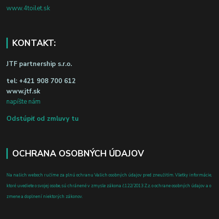
www.4toilet.sk
KONTAKT:
JTF partnership s.r.o.
tel:
+421 908 700 612
www.jtf.sk
napíšte nám
Odstúpiť od zmluvy tu
OCHRANA OSOBNÝCH ÚDAJOV
Na našich weboch ručíme za plnú ochranu Vašich osobných údajov pred zneužitím. Všetky informácie,
ktoré uvediete o svojej osobe, sú chránené v zmysle zákona č.122/2013 Z.z. o ochrane osobných údajov a o
zmene a doplnení niektorých zákonov.