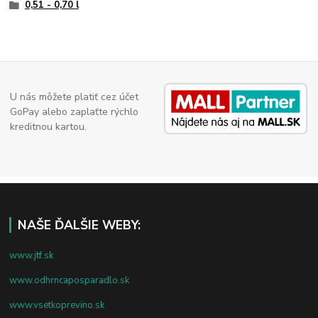
0,51 - 0,70 l
U nás môžete platiť cez účet
GoPay alebo zaplaťte rýchlo
kreditnou kartou.
NAŠE ĎALŠIE WEBY:
www.jtf.sk
www.odhrncaposparadlo.sk
www.vsetkoprevino.sk