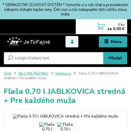
* VERNOSTNÝ ZĽAVOVÝ SYSTÉM * Vytvorte si u nás účet a pravidelnými
nákupmi získajte lepšie ceny. Čím viac u nás nakupujete, tým väčšiu zľavu
máte.
0
ks
za
0,00 €
Menu
Hľadať
Úvod
SKLO NA PÁLENKU
Jablkovica
Fľaša 0,70 l JABLKOVICA
stredná + Pre každého muža
Fľaša 0,70 l JABLKOVICA stredná
+ Pre každého muža