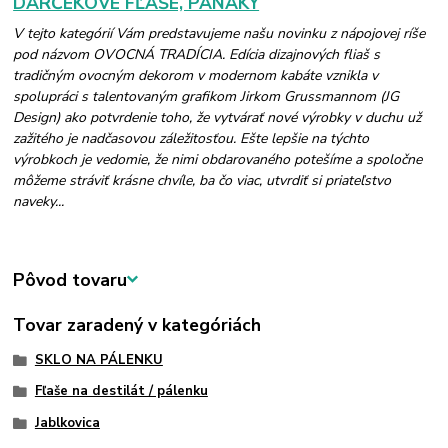
DARČEKOVÉ FĽAŠE, PANÁKY
V tejto kategórií Vám predstavujeme našu novinku z nápojovej ríše
pod názvom OVOCNÁ TRADÍCIA. Edícia dizajnových fliaš s
tradičným ovocným dekorom v modernom kabáte vznikla v
spolupráci s talentovaným grafikom Jirkom Grussmannom (JG
Design) ako potvrdenie toho, že vytvárať nové výrobky v duchu už
zažitého je nadčasovou záležitosťou. Ešte lepšie na týchto
výrobkoch je vedomie, že nimi obdarovaného potešíme a spoločne
môžeme stráviť krásne chvíle, ba čo viac, utvrdiť si priateľstvo
naveky...
Pôvod tovaru
Tovar zaradený v kategóriách
SKLO NA PÁLENKU
Fľaše na destilát / pálenku
Jablkovica