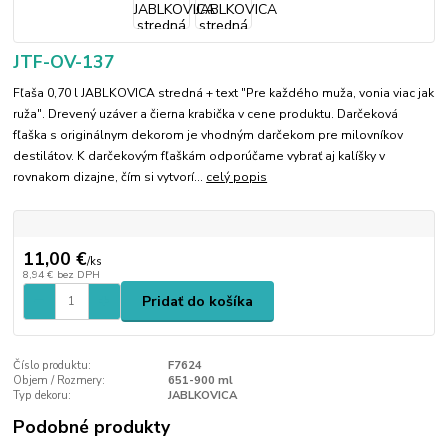
JTF-OV-137
Fľaša 0,70 l JABLKOVICA stredná + text "Pre každého muža, vonia viac jak
ruža". Drevený uzáver a čierna krabička v cene produktu. Darčeková
fľaška s originálnym dekorom je vhodným darčekom pre milovníkov
destilátov. K darčekovým fľaškám odporúčame vybrať aj kalíšky v
rovnakom dizajne, čím si vytvorí...
celý popis
11,00 €
/
ks
8,94 €
bez DPH
Pridať do košíka
Číslo produktu:
F7624
Objem / Rozmery:
651-900 ml
Typ dekoru:
JABLKOVICA
Podobné produkty