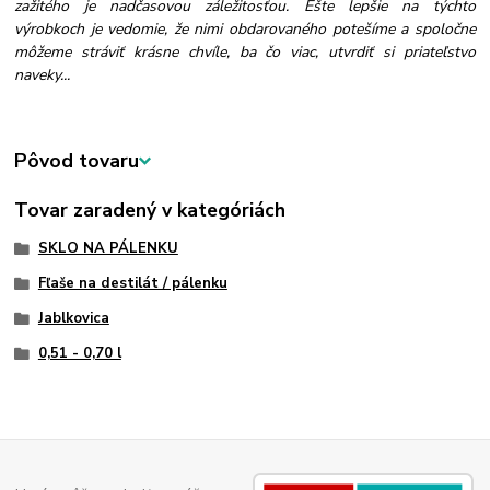
zažitého je nadčasovou záležitosťou. Ešte lepšie na týchto
výrobkoch je vedomie, že nimi obdarovaného potešíme a spoločne
môžeme stráviť krásne chvíle, ba čo viac, utvrdiť si priateľstvo
naveky...
Pôvod tovaru
Tovar zaradený v kategóriách
SKLO NA PÁLENKU
Fľaše na destilát / pálenku
Jablkovica
0,51 - 0,70 l