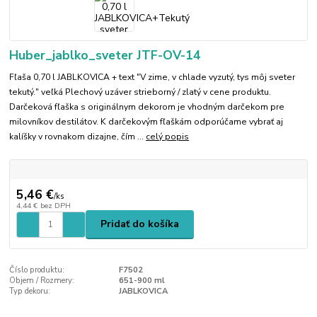
Huber_jablko_sveter JTF-OV-14
Fľaša 0,70 l JABLKOVICA + text "V zime, v chlade vyzutý, tys môj sveter
tekutý." veľká Plechový uzáver strieborný / zlatý v cene produktu.
Darčeková fľaška s originálnym dekorom je vhodným darčekom pre
milovníkov destilátov. K darčekovým fľaškám odporúčame vybrať aj
kalíšky v rovnakom dizajne, čím ...
celý popis
5,46 €
/
ks
4,44 €
bez DPH
Pridať do košíka
Číslo produktu:
F7502
Objem / Rozmery:
651-900 ml
Typ dekoru:
JABLKOVICA