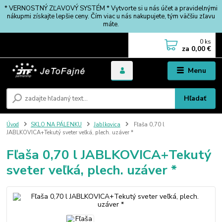
* VERNOSTNÝ ZĽAVOVÝ SYSTÉM * Vytvorte si u nás účet a pravidelnými
nákupmi získajte lepšie ceny. Čím viac u nás nakupujete, tým väčšiu zľavu
máte.
0
ks
za
0,00 €
Menu
Hľadať
Úvod
SKLO NA PÁLENKU
Jablkovica
Fľaša 0,70 l
JABLKOVICA+Tekutý sveter veľká, plech. uzáver *
Fľaša 0,70 l JABLKOVICA+Tekutý
sveter veľká, plech. uzáver *