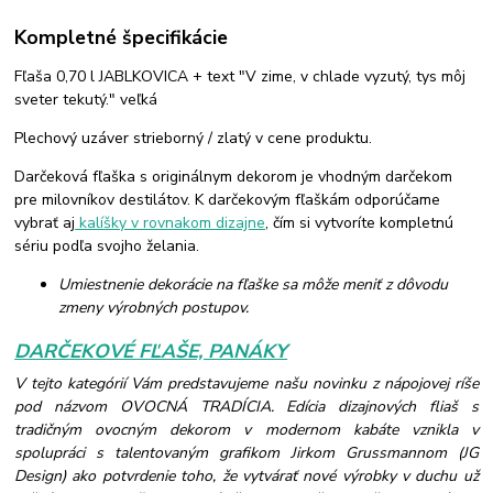
Kompletné špecifikácie
Fľaša 0,70 l JABLKOVICA + text "V zime, v chlade vyzutý, tys môj
sveter tekutý." veľká
Plechový uzáver strieborný / zlatý v cene produktu.
Darčeková fľaška s originálnym dekorom je vhodným darčekom
pre milovníkov destilátov. K darčekovým fľaškám odporúčame
vybrať aj
kalíšky v rovnakom dizajne
, čím si vytvoríte kompletnú
sériu podľa svojho želania.
Umiestnenie dekorácie na fľaške sa môže meniť z dôvodu
zmeny výrobných postupov.
DARČEKOVÉ FĽAŠE, PANÁKY
V tejto kategórií Vám predstavujeme našu novinku z nápojovej ríše
pod názvom OVOCNÁ TRADÍCIA. Edícia dizajnových fliaš s
tradičným ovocným dekorom v modernom kabáte vznikla v
spolupráci s talentovaným grafikom Jirkom Grussmannom (JG
Design) ako potvrdenie toho, že vytvárať nové výrobky v duchu už