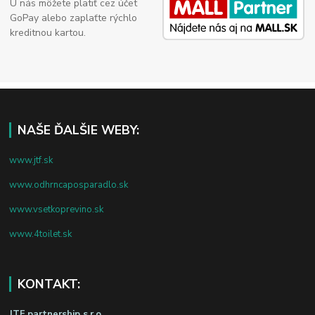
U nás môžete platiť cez účet
GoPay alebo zaplaťte rýchlo
kreditnou kartou.
NAŠE ĎALŠIE WEBY:
www.jtf.sk
www.odhrncaposparadlo.sk
www.vsetkoprevino.sk
www.4toilet.sk
KONTAKT:
JTF partnership s.r.o.