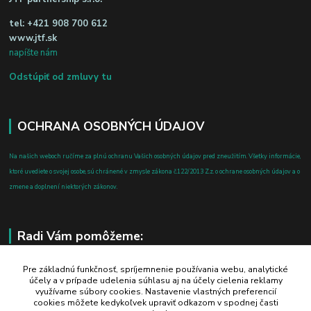
tel:
+421 908 700 612
www.jtf.sk
napíšte nám
Odstúpiť od zmluvy tu
OCHRANA OSOBNÝCH ÚDAJOV
Na našich weboch ručíme za plnú ochranu Vašich osobných údajov pred zneužitím. Všetky informácie,
ktoré uvediete o svojej osobe, sú chránené v zmysle zákona č.122/2013 Z.z. o ochrane osobných údajov a o
zmene a doplnení niektorých zákonov.
Radi Vám pomôžeme:
+421 908 700 612
Pre základnú funkčnosť, spríjemnenie používania webu, analytické
účely a v prípade udelenia súhlasu aj na účely cielenia reklamy
po-pia: 8.00 - 16.00
využívame súbory cookies. Nastavenie vlastných preferencií
cookies môžete kedykoľvek upraviť odkazom v spodnej časti
business@jtf.sk