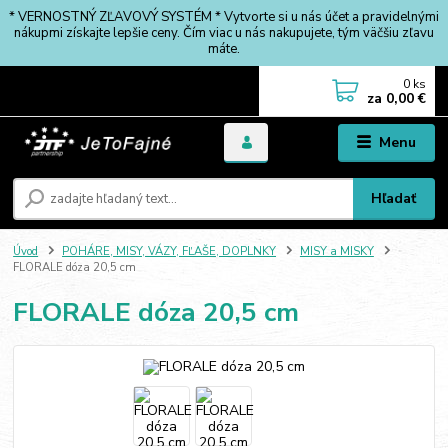
* VERNOSTNÝ ZĽAVOVÝ SYSTÉM * Vytvorte si u nás účet a pravidelnými
nákupmi získajte lepšie ceny. Čím viac u nás nakupujete, tým väčšiu zľavu
máte.
0
ks
za
0,00 €
Menu
Hľadať
Úvod
POHÁRE, MISY, VÁZY, FĽAŠE, DOPLNKY
MISY a MISKY
FLORALE dóza 20,5 cm
FLORALE dóza 20,5 cm