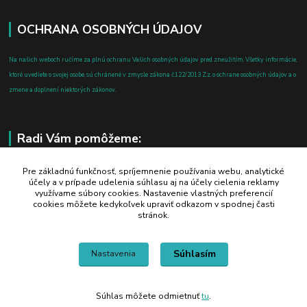
OCHRANA OSOBNÝCH ÚDAJOV
Na našich weboch ručíme za plnú ochranu Vašich osobných údajov pred zneužitím. Všetky informácie,
ktoré uvediete o svojej osobe, sú chránené v zmysle zákona č.122/2013 Z.z. o ochrane osobných údajov a o
zmene a doplnení niektorých zákonov.
Radi Vám pomôžeme:
+421 908 700 612
Pre základnú funkčnosť, spríjemnenie používania webu, analytické
účely a v prípade udelenia súhlasu aj na účely cielenia reklamy
po-pia: 8.00 - 16.00
využívame súbory cookies. Nastavenie vlastných preferencií
cookies môžete kedykoľvek upraviť odkazom v spodnej časti
business@jtf.sk
stránok.
Súhlasím
Nastavenia
Súhlas môžete odmietnuť
tu
.
Vytvorené na
Eshop-rychlo.sk