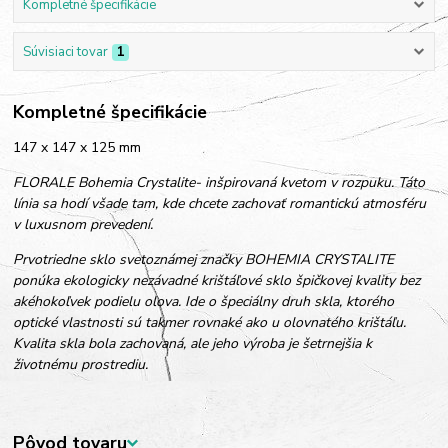
Kompletné špecifikácie
Súvisiaci tovar
1
Kompletné špecifikácie
147 x 147 x 125 mm
FLORALE Bohemia Crystalite- inšpirovaná kvetom v rozpuku. Táto
línia sa hodí všade tam, kde chcete zachovať romantickú atmosféru
v luxusnom prevedení.
Prvotriedne sklo svetoznámej značky BOHEMIA CRYSTALITE
ponúka ekologicky nezávadné krištáľové sklo špičkovej kvality bez
akéhokoľvek podielu olova. Ide o špeciálny druh skla, ktorého
optické vlastnosti sú takmer rovnaké ako u olovnatého krištáľu.
Kvalita skla bola zachovaná, ale jeho výroba je šetrnejšia k
životnému prostrediu.
Pôvod tovaru