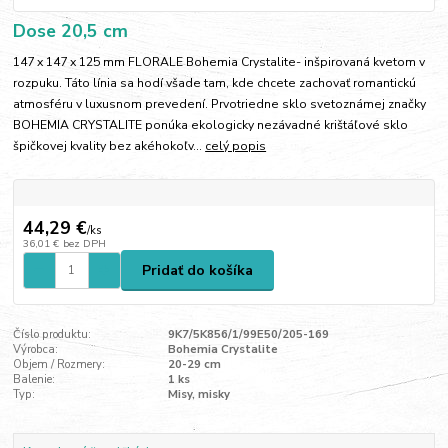
Dose 20,5 cm
147 x 147 x 125 mm FLORALE Bohemia Crystalite- inšpirovaná kvetom v
rozpuku. Táto línia sa hodí všade tam, kde chcete zachovať romantickú
atmosféru v luxusnom prevedení. Prvotriedne sklo svetoznámej značky
BOHEMIA CRYSTALITE ponúka ekologicky nezávadné krištáľové sklo
špičkovej kvality bez akéhokoľv...
celý popis
44,29 €
/
ks
36,01 €
bez DPH
Pridať do košíka
Číslo produktu:
9K7/5K856/1/99E50/205-169
Výrobca:
Bohemia Crystalite
Objem / Rozmery:
20-29 cm
Balenie:
1 ks
Typ:
Misy, misky