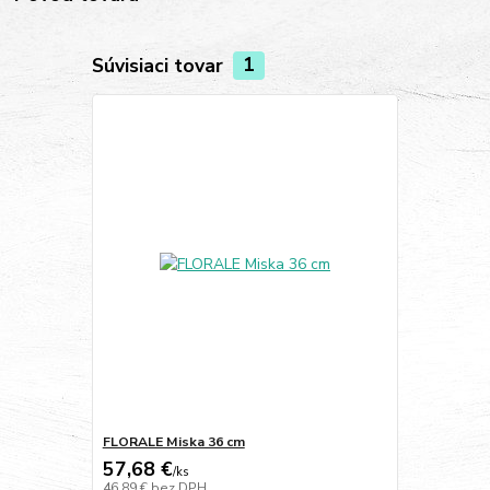
Súvisiaci tovar
1
FLORALE Miska 36 cm
57,68 €
/
ks
46,89 €
bez DPH