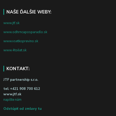
NAŠE ĎALŠIE WEBY:
www.jtf.sk
www.odhrncaposparadlo.sk
www.vsetkoprevino.sk
www.4toilet.sk
KONTAKT:
JTF partnership s.r.o.
tel:
+421 908 700 612
www.jtf.sk
napíšte nám
Odstúpiť od zmluvy tu