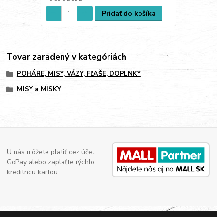
Pridať do košíka
Tovar zaradený v kategóriách
POHÁRE, MISY, VÁZY, FĽAŠE, DOPLNKY
MISY a MISKY
U nás môžete platiť cez účet
GoPay alebo zaplaťte rýchlo
kreditnou kartou.