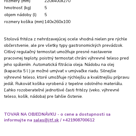
rozmery (mm)
220x400x270
hmotnosť (kg)
5
objem nádoby (l)
5
rozmery košíka (mm)
140x260x100
Stolová fritéza z nehrdzavejúcej ocele vhodná nielen pre rýchle
občerstvenie, ale pre všetky typy gastronomických prevádzok.
Citlivý regulačný termostat umožňuje presné nastavenie
pracovnej teploty, poistný termostat chráni výhrevné teleso pred
jeho spálením. Automatická fltrácia oleja. Nádobu na olej
(kapacita 5 l ) je možné umývať v umývačke riadu. Silnejšie
výhrevné teleso, ktoré umožňuje rýchlejšiu a kvalitnejšiu prípravu
jedál. Rukoväť košíka vyrobená z tepelne odolného materiálu.
Ľahko rozoberateľné jednotlivé časti fritézy (veko, výhrevné
teleso, košík, nádoba) pre ľahšie čistenie.
TOVAR NA OBJEDNÁVKU - o cene a dostupnosti sa
informujte na
sales@jtf.sk
/ +421908700612