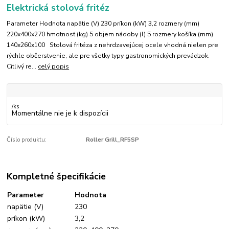
Elektrická stolová fritéz
Parameter Hodnota napätie (V) 230 príkon (kW) 3,2 rozmery (mm)
220x400x270 hmotnosť (kg) 5 objem nádoby (l) 5 rozmery košíka (mm)
140x260x100 Stolová fritéza z nehrdzavejúcej ocele vhodná nielen pre
rýchle občerstvenie, ale pre všetky typy gastronomických prevádzok.
Citlivý re...
celý popis
/
ks
Momentálne nie je k dispozícii
Číslo produktu:
Roller Grill_RF5SP
Kompletné špecifikácie
Parameter
Hodnota
napätie (V)
230
príkon (kW)
3,2