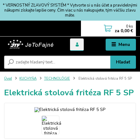
* VERNOSTNÝ ZĽAVOVÝ SYSTÉM * Vytvorte si u nás účet a pravidelnými
nákupmi získajte lepšie ceny. Čím viac u nás nakupujete, tým väčšiu zľavu
máte.
0
ks
za
0,00 €
Menu
Hľadať
Úvod
KUCHYŇA
TECHNOLÓGIE
Elektrická stolová fritéza RF 5 SP
Elektrická stolová fritéza RF 5 SP