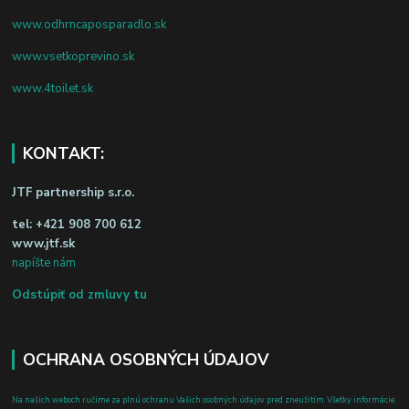
www.odhrncaposparadlo.sk
www.vsetkoprevino.sk
www.4toilet.sk
KONTAKT:
JTF partnership s.r.o.
tel:
+421 908 700 612
www.jtf.sk
napíšte nám
Odstúpiť od zmluvy tu
OCHRANA OSOBNÝCH ÚDAJOV
Na našich weboch ručíme za plnú ochranu Vašich osobných údajov pred zneužitím. Všetky informácie,