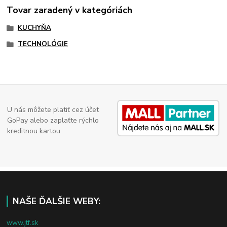
Tovar zaradený v kategóriách
KUCHYŇA
TECHNOLÓGIE
U nás môžete platiť cez účet
GoPay alebo zaplaťte rýchlo
kreditnou kartou.
NAŠE ĎALŠIE WEBY:
www.jtf.sk