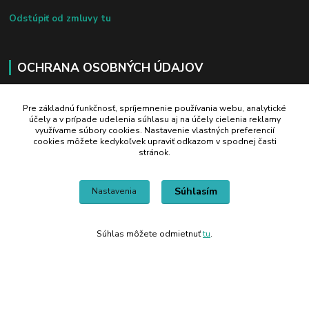
Odstúpiť od zmluvy tu
OCHRANA OSOBNÝCH ÚDAJOV
Na našich weboch ručíme za plnú ochranu Vašich osobných údajov pred zneužitím. Všetky informácie,
Pre základnú funkčnosť, spríjemnenie používania webu, analytické
ktoré uvediete o svojej osobe, sú chránené v zmysle zákona č.122/2013 Z.z. o ochrane osobných údajov a o
účely a v prípade udelenia súhlasu aj na účely cielenia reklamy
zmene a doplnení niektorých zákonov.
využívame súbory cookies. Nastavenie vlastných preferencií
cookies môžete kedykoľvek upraviť odkazom v spodnej časti
stránok.
Radi Vám pomôžeme:
Súhlasím
Nastavenia
+421 908 700 612
po-pia: 8.00 - 16.00
Súhlas môžete odmietnuť
tu
.
business@jtf.sk