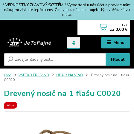
* VERNOSTNÝ ZĽAVOVÝ SYSTÉM * Vytvorte si u nás účet a pravidelnými
nákupmi získajte lepšie ceny. Čím viac u nás nakupujete, tým väčšiu zľavu
máte.
0
ks
za
0,00 €
Menu
Hľadať
Úvod
VŠETKO PRE VÍNO
OBALY NA VÍNO
Drevený nosič na 1 fľašu
C0020
Drevený nosič na 1 fľašu C0020
Akcia