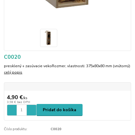
C0020
presklený + zasúvacie vekoRozmer, vlastnosti: 375x80x80 mm (vnútorný)
celý popis
4,90 €
/
ks
3,98 €
bez DPH
Pridať do košíka
Číslo produktu:
C0020