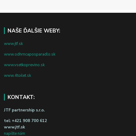
NAŠE ĎALŠIE WEBY:
www.jtf.sk
www.odhrncaposparadlo.sk
www.vsetkoprevino.sk
www.4toilet.sk
KONTAKT:
JTF partnership s.r.o.
tel:
+421 908 700 612
www.jtf.sk
napíšte nám