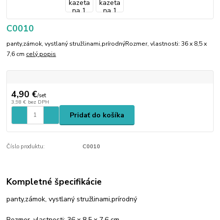
C0010
panty,zámok, vystlaný stružlinami,prírodnýRozmer, vlastnosti: 36 x 8,5 x
7,6 cm
celý popis
4,90 €
/
set
3,98 €
bez DPH
Pridať do košíka
Číslo produktu:
C0010
Kompletné špecifikácie
panty,zámok, vystlaný stružlinami,prírodný
Rozmer, vlastnosti: 36 x 8,5 x 7,6 cm