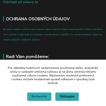
Odstúpiť od zmluvy tu
OCHRANA OSOBNÝCH ÚDAJOV
Na našich weboch ručíme za plnú ochranu Vašich osobných údajov pred zneužitím. Všetky informácie,
ktoré uvediete o svojej osobe, sú chránené v zmysle zákona č.122/2013 Z.z. o ochrane osobných údajov a o
zmene a doplnení niektorých zákonov.
Radi Vám pomôžeme:
+421 908 700 612
Pre základnú funkčnosť, spríjemnenie používania webu, analytické
účely a v prípade udelenia súhlasu aj na účely cielenia reklamy
po-pia: 8.00 - 16.00
využívame súbory cookies. Nastavenie vlastných preferencií
cookies môžete kedykoľvek upraviť odkazom v spodnej časti
business@jtf.sk
stránok.
Súhlasím
Nastavenia