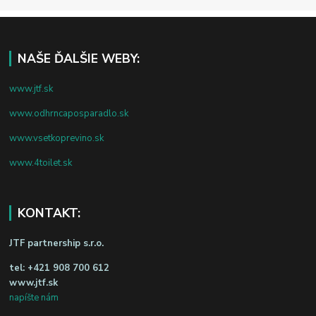
NAŠE ĎALŠIE WEBY:
www.jtf.sk
www.odhrncaposparadlo.sk
www.vsetkoprevino.sk
www.4toilet.sk
KONTAKT:
JTF partnership s.r.o.
tel:
+421 908 700 612
www.jtf.sk
napíšte nám