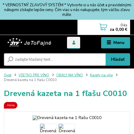
* VERNOSTNÝ ZĽAVOVÝ SYSTÉM * Vytvorte si u nás účet a pravidelnými
nákupmi získajte lepšie ceny. Čím viac u nás nakupujete, tým väčšiu zľavu
máte.
0
ks
za
0,00 €
Menu
Hľadať
Úvod
VŠETKO PRE VÍNO
OBALY NA VÍNO
Kazety na víno
Drevená kazeta na 1 fľašu C0010
Drevená kazeta na 1 fľašu C0010
Akcia