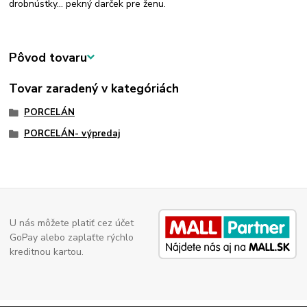
drobnústky... pekný darček pre ženu.
Pôvod tovaru
Tovar zaradený v kategóriách
PORCELÁN
PORCELÁN- výpredaj
U nás môžete platiť cez účet
GoPay alebo zaplaťte rýchlo
kreditnou kartou.