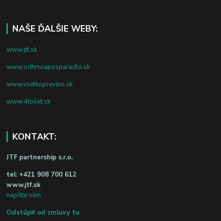
NAŠE ĎALŠIE WEBY:
www.jtf.sk
www.odhrncaposparadlo.sk
www.vsetkoprevino.sk
www.4toilet.sk
KONTAKT:
JTF partnership s.r.o.
tel:
+421 908 700 612
www.jtf.sk
napíšte nám
Odstúpiť od zmluvy tu