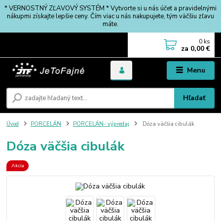
* VERNOSTNÝ ZĽAVOVÝ SYSTÉM * Vytvorte si u nás účet a pravidelnými
nákupmi získajte lepšie ceny. Čím viac u nás nakupujete, tým väčšiu zľavu
máte.
0
ks
za
0,00 €
Menu
Hľadať
Úvod
PORCELÁN
PORCELÁN- výpredaj
Dóza väčšia cibulák
Dóza väčšia cibulák
Akcia