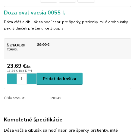
Doza oval vacsia 0055 I.
Dóza väčšia cibulák sa hodí napr. pre šperky, prstienky, milé drobnústky...
pekný darček pre ženu.
celý popis
Cena pred
29,00 €
zľavou
23,69 €
/
ks
19,26 €
bez DPH
Pridať do košíka
Číslo produktu:
P8149
Kompletné špecifikácie
Dóza väčšia cibulák sa hodí napr. pre šperky, prstienky, milé