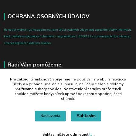
OCHRANA OSOBNÝCH ÚDAJOV
Na našich weboch ručíme za plnú ochranu Vašich osobných údajov pred zneužitím. Všetky informácie,
ktoré uvediete o svojej osobe, sú chránené v zmysle zákona č.122/2013 Z.z. o ochrane osobných údajov a o
zmene a doplnení niektorých zákonov.
Radi Vám pomôžeme:
+421 908 700 612
Pre základnú funkčnosť, spríjemnenie používania webu, analytické
účely a v prípade udelenia súhlasu aj na účely cielenia reklamy
po-pia: 8.00 - 16.00
využívame súbory cookies. Nastavenie vlastných preferencií
cookies môžete kedykoľvek upraviť odkazom v spodnej časti
business@jtf.sk
stránok.
Súhlasím
Nastavenia
Súhlas môžete odmietnuť
tu
.