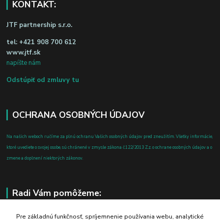
KONTAKT:
JTF partnership s.r.o.
tel:
+421 908 700 612
www.jtf.sk
napíšte nám
Odstúpiť od zmluvy tu
OCHRANA OSOBNÝCH ÚDAJOV
Na našich weboch ručíme za plnú ochranu Vašich osobných údajov pred zneužitím. Všetky informácie,
ktoré uvediete o svojej osobe, sú chránené v zmysle zákona č.122/2013 Z.z. o ochrane osobných údajov a o
zmene a doplnení niektorých zákonov.
Radi Vám pomôžeme:
+421 908 700 612
Pre základnú funkčnosť, spríjemnenie používania webu, analytické