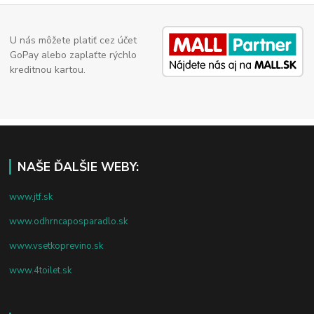
U nás môžete platiť cez účet
GoPay alebo zaplaťte rýchlo
kreditnou kartou.
NAŠE ĎALŠIE WEBY:
www.jtf.sk
www.odhrncaposparadlo.sk
www.vsetkoprevino.sk
www.4toilet.sk