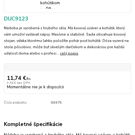
DUC9123
Nádoba je vyrobená z hrubého skla. Má kovový uzáver a kohútik, ktorý
vám umožní vydávať nápoj. Masívne a stabilné. Sada obsahuje kovový
stojan, vďaka ktorému ľahko položíte pohár pod kohútik. Dóza vyzerá na
stole pôsobivo, môže byť skvelým darčekom a dekoráciou pre každú
udalosť doma alebo v profesi...
celý popis
11,74 €
/
ks
9,54 €
bez DPH
Momentálne nie je k dispozícii
Číslo produktu:
G0475
Kompletné špecifikácie
Nádoba je vyrobená z hrubého skla. Má kovový uzáver a kohútik,