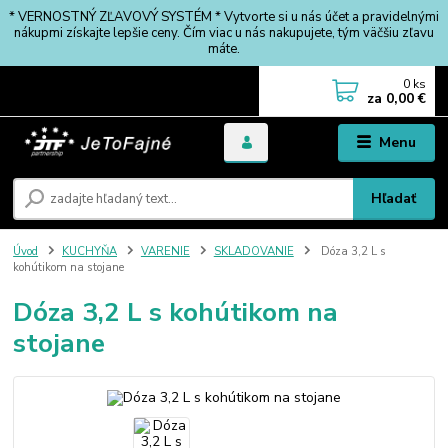
* VERNOSTNÝ ZĽAVOVÝ SYSTÉM * Vytvorte si u nás účet a pravidelnými
nákupmi získajte lepšie ceny. Čím viac u nás nakupujete, tým väčšiu zľavu
máte.
0
ks
za
0,00 €
Menu
Hľadať
Úvod
KUCHYŇA
VARENIE
SKLADOVANIE
Dóza 3,2 L s
kohútikom na stojane
Dóza 3,2 L s kohútikom na
stojane