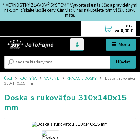
* VERNOSTNÝ ZĽAVOVÝ SYSTÉM * Vytvorte si u nás účet a pravidelnými
nákupmi získajte lepšie ceny. Čím viac u nás nakupujete, tým väčšiu zľavu
máte.
0
ks
za
0,00 €
Menu
Hľadať
Úvod
KUCHYŇA
VARENIE
KRÁJACIE DOSKY
Doska s rukoväťou
310x140x15 mm
Doska s rukoväťou 310x140x15
mm