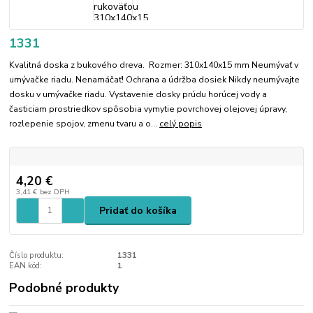
1331
Kvalitná doska z bukového dreva. Rozmer: 310x140x15 mm Neumývať v
umývačke riadu. Nenamáčať! Ochrana a údržba dosiek Nikdy neumývajte
dosku v umývačke riadu. Vystavenie dosky prúdu horúcej vody a
časticiam prostriedkov spôsobia vymytie povrchovej olejovej úpravy,
rozlepenie spojov, zmenu tvaru a o...
celý popis
4,20 €
3,41 €
bez DPH
Pridať do košíka
Číslo produktu:
1331
EAN kód:
1
Podobné produkty