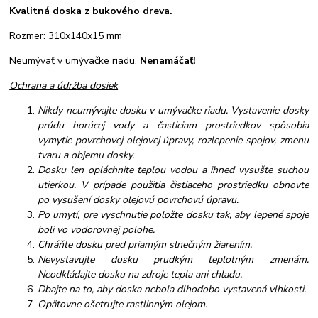
Kvalitná doska z bukového dreva.
Rozmer: 310x140x15 mm
Neumývať v umývačke riadu.
Nenamáčať!
Ochrana a údržba dosiek
Nikdy neumývajte dosku v umývačke riadu. Vystavenie dosky
prúdu horúcej vody a časticiam prostriedkov spôsobia
vymytie povrchovej olejovej úpravy, rozlepenie spojov, zmenu
tvaru a objemu dosky.
Dosku len opláchnite teplou vodou a ihned vysušte suchou
utierkou. V prípade použitia čistiaceho prostriedku obnovte
po vysušení dosky olejovú povrchovú úpravu.
Po umytí, pre vyschnutie položte dosku tak, aby lepené spoje
boli vo vodorovnej polohe.
Chráňte dosku pred priamým slnečným žiarením.
Nevystavujte dosku prudkým teplotným zmenám.
Neodkládajte dosku na zdroje tepla ani chladu.
Dbajte na to, aby doska nebola dlhodobo vystavená vlhkosti.
Opätovne ošetrujte rastlinným olejom.