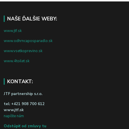
NAŠE ĎALŠIE WEBY:
www.jtf.sk
www.odhrncaposparadlo.sk
www.vsetkoprevino.sk
www.4toilet.sk
KONTAKT:
JTF partnership s.r.o.
tel:
+421 908 700 612
www.jtf.sk
napíšte nám
Odstúpiť od zmluvy tu