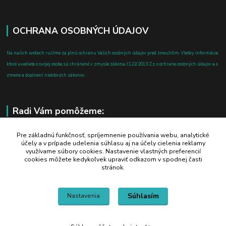
OCHRANA OSOBNÝCH ÚDAJOV
Na našich weboch ručíme za plnú ochranu Vašich osobných údajov pred zneužitím. Všetky informácie,
ktoré uvediete o svojej osobe, sú chránené v zmysle zákona č.122/2013 Z.z. o ochrane osobných údajov a o
zmene a doplnení niektorých zákonov.
Radi Vám pomôžeme:
+421 908 700 612
Pre základnú funkčnosť, spríjemnenie používania webu, analytické
účely a v prípade udelenia súhlasu aj na účely cielenia reklamy
po-pia: 8.00 - 16.00
využívame súbory cookies. Nastavenie vlastných preferencií
cookies môžete kedykoľvek upraviť odkazom v spodnej časti
business@jtf.sk
stránok.
Súhlasím
Nastavenia