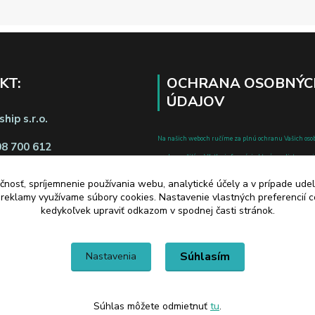
KT:
OCHRANA OSOBNÝC
ÚDAJOV
hip s.r.o.
Na našich weboch ručíme za plnú ochranu Vašich oso
08 700 612
pred zneužitím. Všetky informácie, ktoré uvediete o svoje
chránené v zmysle zákona č.122/2013 Z.z. o ochrane o
čnosť, spríjemnenie používania webu, analytické účely a v prípade udel
a o zmene a doplnení niektorých zákonov.
a reklamy využívame súbory cookies. Nastavenie vlastných preferencií 
d zmluvy tu
kedykoľvek upraviť odkazom v spodnej časti stránok.
Súhlasím
Nastavenia
Súhlas môžete odmietnuť
tu
.