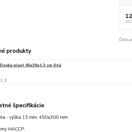
12
10,
Číslo p
é produkty
Doska plast 45x30x1,3 cm žltá
tné špecifikácie
ela - výška 13 mm, 450x300 mm
ormy HACCP: