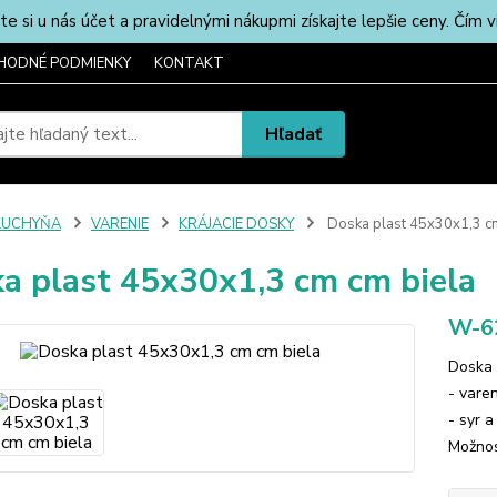
u nás účet a pravidelnými nákupmi získajte lepšie ceny. Čím via
HODNÉ PODMIENKY
KONTAKT
Hľadať
KUCHYŇA
VARENIE
KRÁJACIE DOSKY
Doska plast 45x30x1,3 cm
a plast 45x30x1,3 cm cm biela
W-6
Doska 
- vare
- syr 
Možnos