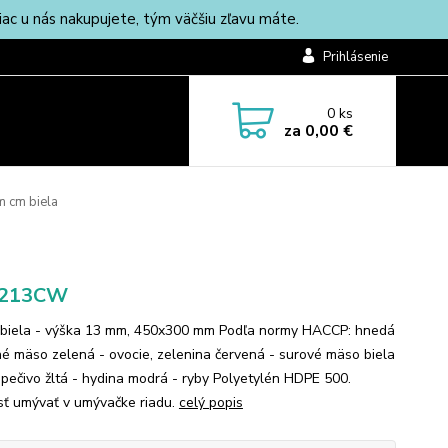
c u nás nakupujete, tým väčšiu zľavu máte.
Prihlásenie
0
ks
za
0,00 €
 cm biela
213CW
biela - výška 13 mm, 450x300 mm Podľa normy HACCP: hnedá
né mäso zelená - ovocie, zelenina červená - surové mäso biela
a pečivo žltá - hydina modrá - ryby Polyetylén HDPE 500.
ť umývať v umývačke riadu.
celý popis