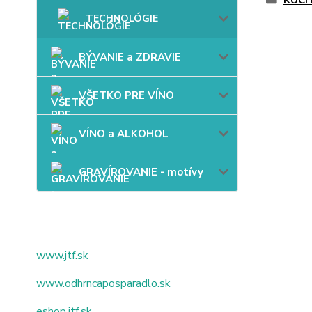
KUC
TECHNOLÓGIE
BÝVANIE a ZDRAVIE
VŠETKO PRE VÍNO
VÍNO a ALKOHOL
GRAVÍROVANIE - motívy
www.jtf.sk
www.odhrncaposparadlo.sk
eshop.jtf.sk