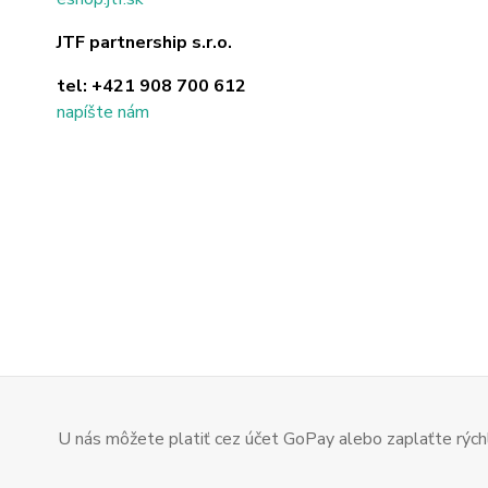
JTF partnership s.r.o.
tel:
+421 908 700 612
napíšte nám
U nás môžete platiť cez účet GoPay alebo zaplaťte rýchl