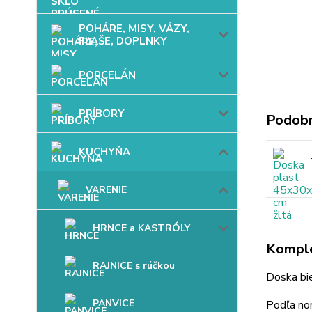
POHÁRE, MISY, VÁZY,
FĽAŠE, DOPLNKY
PORCELÁN
PRÍBORY
Podobn
KUCHYŇA
VARENIE
HRNCE a KASTRÓLY
Komple
RAJNICE s rúčkou
Doska bi
PANVICE
Podľa n