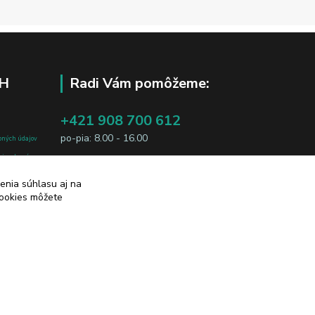
H
Radi Vám pomôžeme:
+421 908 700 612
po-pia: 8.00 - 16.00
bných údajov
j osobe, sú
business@jtf.sk
sobných údajov
enia súhlasu aj na
cookies môžete
Vytvorené na
Eshop-rychlo.sk