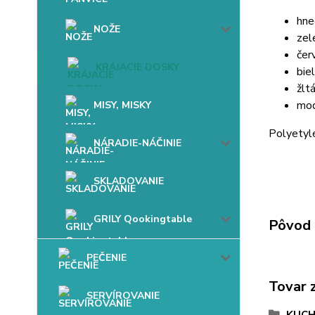
hne
NOŽE
zel
čer
KRÁJACIE DOSKY
biel
žlt
mod
MISY, MISKY
Polyetyl
NÁRADIE-NÁČINIE
SKLADOVANIE
GRILY Qookingtable
Pôvod 
PEČENIE
Tovar 
SERVÍROVANIE