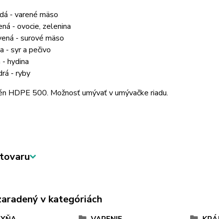
dá - varené mäso
ená - ovocie, zelenina
vená - surové mäso
a - syr a pečivo
á - hydina
rá - ryby
én HDPE 500. Možnosť umývať v umývačke riadu.
tovaru
zaradený v kategóriách