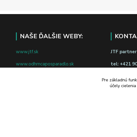
NAŠE ĎALŠIE WEBY:
KONTA
www.jtf.sk
JTF partners
www.odhrncaposparadlo.sk
tel:
+421 9
www.jtf.sk
www.vsetkoprevino.sk
napíšte nám
Pre základnú funk
účely cieleni
www.4toilet.sk
Odstúpiť o