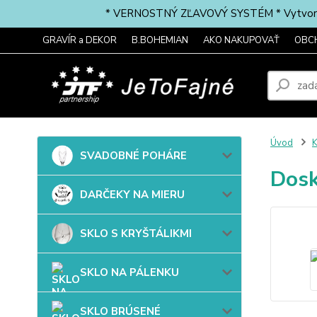
* VERNOSTNÝ ZĽAVOVÝ SYSTÉM * Vytvorte si 
GRAVÍR a DEKOR
B.BOHEMIAN
AKO NAKUPOVAŤ
OBC
Úvod
SVADOBNÉ POHÁRE
Dosk
DARČEKY NA MIERU
SKLO S KRYŠTÁLIKMI
SKLO NA PÁLENKU
SKLO BRÚSENÉ