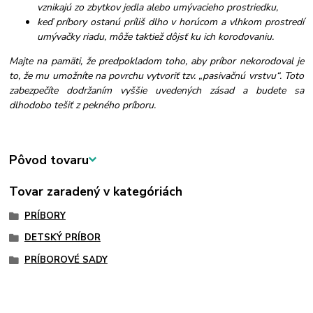
vznikajú zo zbytkov jedla alebo umývacieho prostriedku,
keď príbory ostanú príliš dlho v horúcom a vlhkom prostredí
umývačky riadu, môže taktiež dôjsť ku ich korodovaniu.
Majte na pamäti, že predpokladom toho, aby príbor nekorodoval je
to, že mu umožníte na povrchu vytvoriť tzv. „pasivačnú vrstvu“. Toto
zabezpečíte dodržaním vyššie uvedených zásad a budete sa
dlhodobo tešiť z pekného príboru.
Pôvod tovaru
Tovar zaradený v kategóriách
PRÍBORY
DETSKÝ PRÍBOR
PRÍBOROVÉ SADY