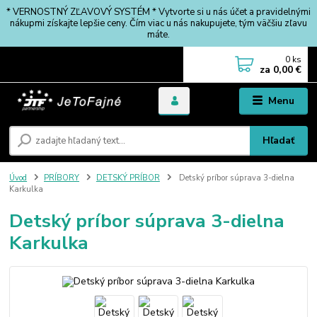
* VERNOSTNÝ ZĽAVOVÝ SYSTÉM * Vytvorte si u nás účet a pravidelnými
nákupmi získajte lepšie ceny. Čím viac u nás nakupujete, tým väčšiu zľavu
máte.
0
ks
za
0,00 €
Menu
Hľadať
Úvod
PRÍBORY
DETSKÝ PRÍBOR
Detský príbor súprava 3-dielna
Karkulka
Detský príbor súprava 3-dielna
Karkulka