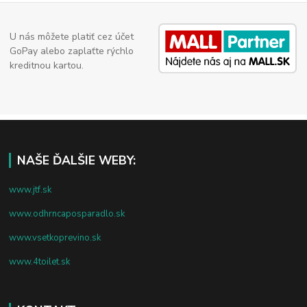
U nás môžete platiť cez účet
GoPay alebo zaplaťte rýchlo
kreditnou kartou.
NAŠE ĎALŠIE WEBY:
www.jtf.sk
www.odhrncaposparadlo.sk
www.vsetkoprevino.sk
www.4toilet.sk