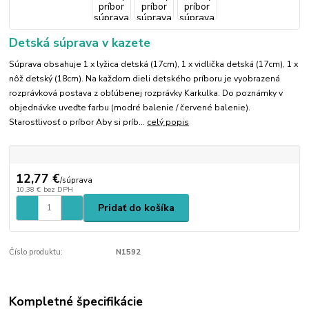
Detská súprava v kazete
Súprava obsahuje 1 x lyžica detská (17cm), 1 x vidlička detská (17cm), 1 x
nôž detský (18cm). Na každom dieli detského príboru je vyobrazená
rozprávková postava z obľúbenej rozprávky Karkulka. Do poznámky v
objednávke uveďte farbu (modré balenie / červené balenie).
Starostlivosť o príbor Aby si príb...
celý popis
12,77 €
/
súprava
10,38 €
bez DPH
Pridať do košíka
Číslo produktu:
N1592
Kompletné špecifikácie