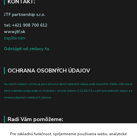
KONTAKT:
JTF partnership s.r.o.
tel:
+421 908 700 612
www.jtf.sk
napíšte nám
Odstúpiť od zmluvy tu
OCHRANA OSOBNÝCH ÚDAJOV
Na našich weboch ručíme za plnú ochranu Vašich osobných údajov pred zneužitím. Všetky informácie,
ktoré uvediete o svojej osobe, sú chránené v zmysle zákona č.122/2013 Z.z. o ochrane osobných údajov a o
zmene a doplnení niektorých zákonov.
Radi Vám pomôžeme:
+421 908 700 612
Pre základnú funkčnosť, spríjemnenie používania webu, analytické