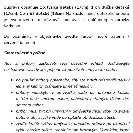
Súprava obsahuje
1 x lyžica detská (17cm), 1 x vidlička detská
(17cm), 1 x nôž detský (18cm)
. Na každom dieli detského príboru
je vyobrazená rozprávková postava z obľúbenej rozprávky
Karkulka.
Do poznámky v objednávke uveďte farbu (modré balenie /
červené balenie).
Starostlivosť o príbor
Aby si príbory zachovali svoj pôvodný vzhľad, dodržiavajte
nasledovné zásady aj v prípade ak používate umývačku riadu :
po použití príbory opláchnite, aby ste z nich odstránili zvyšky
jedla, aj keď ich plánujete umyť až neskôr,
príbory vkladajte v umývačke riadu do určeného košíka
ostrím noža smerom nahor, náberkou ostatných dielov tiež
smerom nahor,
príbor musí byť pri umývaní v umývačke riadu vždy vo zvislej
polohe, aby zvyšky vody po opláchnutí dokázali stiecť,
zvoľte kratší cyklus umývania, prípadne príbory po ukončení
cyklu osušte ručne, zabránite tak hrdzavým škvrnkám, ktoré