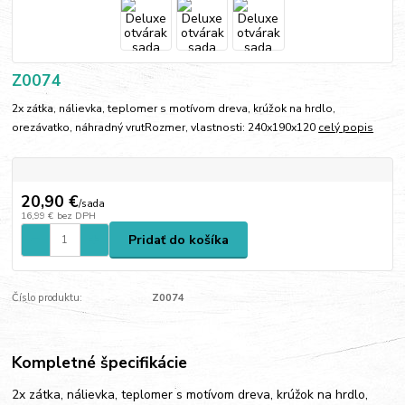
Z0074
2x zátka, nálievka, teplomer s motívom dreva, krúžok na hrdlo,
orezávatko, náhradný vrutRozmer, vlastnosti: 240x190x120
celý popis
20,90 €
/
sada
16,99 €
bez DPH
Pridať do košíka
Číslo produktu:
Z0074
Kompletné špecifikácie
2x zátka, nálievka, teplomer s motívom dreva, krúžok na hrdlo,