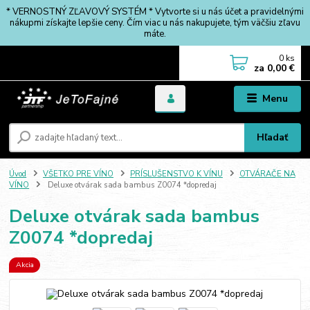
* VERNOSTNÝ ZĽAVOVÝ SYSTÉM * Vytvorte si u nás účet a pravidelnými
nákupmi získajte lepšie ceny. Čím viac u nás nakupujete, tým väčšiu zľavu
máte.
0
ks
za
0,00 €
Menu
Hľadať
Úvod
VŠETKO PRE VÍNO
PRÍSLUŠENSTVO K VÍNU
OTVÁRAČE NA
VÍNO
Deluxe otvárak sada bambus Z0074 *dopredaj
Deluxe otvárak sada bambus
Z0074 *dopredaj
Akcia