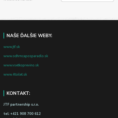
NAŠE ĎALŠIE WEBY:
www.jtf.sk
www.odhrncaposparadlo.sk
www.vsetkoprevino.sk
www.4toilet.sk
KONTAKT:
JTF partnership s.r.o.
tel:
+421 908 700 612