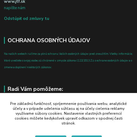
www.jtf.sk
napíšte nám
Odstúpiť od zmluvy tu
OCHRANA OSOBNÝCH ÚDAJOV
Na našich weboch ručíme za plnú ochranu Vašich osobných údajov pred zneužitím. Všetky informácie,
ktoré uvediete o svojej osobe, sú chránené v zmysle zákona č.122/2013 Z.z. o ochrane osobných údajov a o
zmene a doplnení niektorých zákonov.
Radi Vám pomôžeme:
+421 908 700 612
Pre základnú funkčnosť, spríjemnenie používania webu, analytické
účely a v prípade udelenia súhlasu aj na účely cielenia reklamy
po-pia: 8.00 - 16.00
využívame súbory cookies. Nastavenie vlastných preferencií
cookies môžete kedykoľvek upraviť odkazom v spodnej časti
business@jtf.sk
stránok.