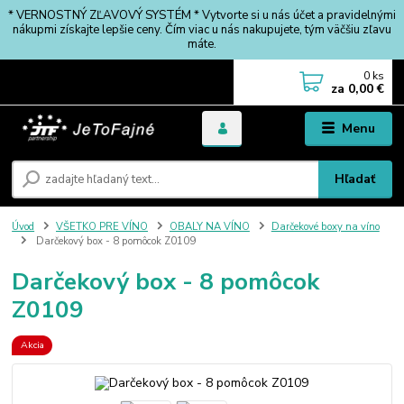
* VERNOSTNÝ ZĽAVOVÝ SYSTÉM * Vytvorte si u nás účet a pravidelnými
nákupmi získajte lepšie ceny. Čím viac u nás nakupujete, tým väčšiu zľavu
máte.
0
ks
za
0,00 €
Menu
Hľadať
Úvod
VŠETKO PRE VÍNO
OBALY NA VÍNO
Darčekové boxy na víno
Darčekový box - 8 pomôcok Z0109
Darčekový box - 8 pomôcok
Z0109
Akcia