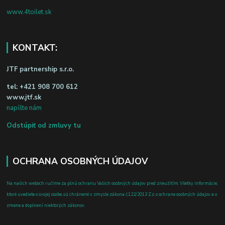
www.4toilet.sk
KONTAKT:
JTF partnership s.r.o.
tel:
+421 908 700 612
www.jtf.sk
napíšte nám
Odstúpiť od zmluvy tu
OCHRANA OSOBNÝCH ÚDAJOV
Na našich weboch ručíme za plnú ochranu Vašich osobných údajov pred zneužitím. Všetky informácie,
ktoré uvediete o svojej osobe, sú chránené v zmysle zákona č.122/2013 Z.z. o ochrane osobných údajov a o
zmene a doplnení niektorých zákonov.