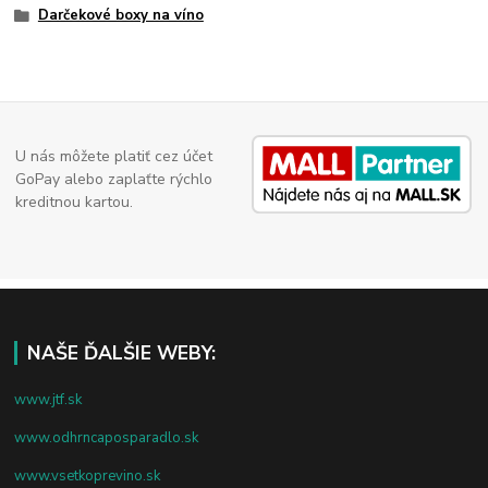
Darčekové boxy na víno
U nás môžete platiť cez účet
GoPay alebo zaplaťte rýchlo
kreditnou kartou.
NAŠE ĎALŠIE WEBY:
www.jtf.sk
www.odhrncaposparadlo.sk
www.vsetkoprevino.sk