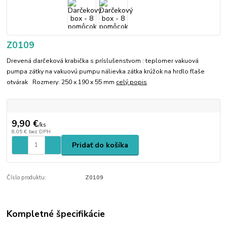
Z0109
Drevená darčeková krabička s príslušenstvom : teplomer vakuová
pumpa zátky na vakuovú pumpu nálievka zátka krúžok na hrdlo fľaše
otvárak Rozmery: 250 x 190 x 55 mm
celý popis
9,90 €
/
ks
8,05 €
bez DPH
Pridať do košíka
Číslo produktu:
Z0109
Kompletné špecifikácie