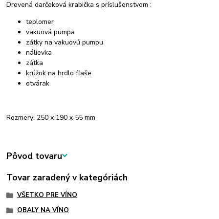
Drevená darčeková krabička s príslušenstvom :
teplomer
vakuová pumpa
zátky na vakuovú pumpu
nálievka
zátka
krúžok na hrdlo fľaše
otvárak
Rozmery: 250 x 190 x 55 mm
Pôvod tovaru
Tovar zaradený v kategóriách
VŠETKO PRE VÍNO
OBALY NA VÍNO