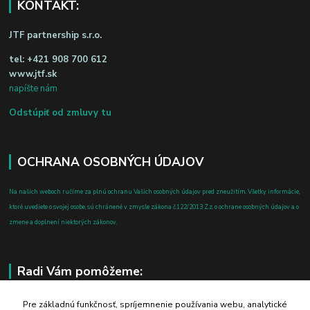
KONTAKT:
JTF partnership s.r.o.
tel:
+421 908 700 612
www.jtf.sk
napíšte nám
Odstúpiť od zmluvy tu
OCHRANA OSOBNÝCH ÚDAJOV
Na našich weboch ručíme za plnú ochranu Vašich osobných údajov pred zneužitím. Všetky informácie,
ktoré uvediete o svojej osobe, sú chránené v zmysle zákona č.122/2013 Z.z. o ochrane osobných údajov a o
zmene a doplnení niektorých zákonov.
Radi Vám pomôžeme:
+421 908 700 612
Pre základnú funkčnosť, spríjemnenie používania webu, analytické