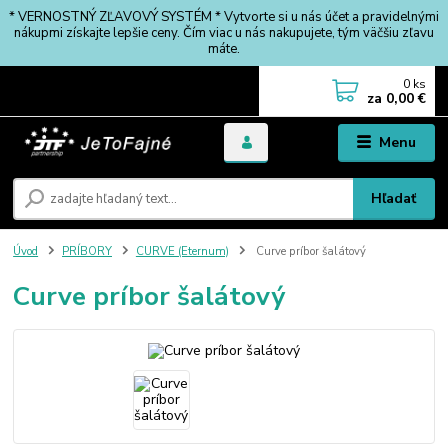
* VERNOSTNÝ ZĽAVOVÝ SYSTÉM * Vytvorte si u nás účet a pravidelnými
nákupmi získajte lepšie ceny. Čím viac u nás nakupujete, tým väčšiu zľavu
máte.
0
ks
za
0,00 €
Menu
Hľadať
Úvod
PRÍBORY
CURVE (Eternum)
Curve príbor šalátový
Curve príbor šalátový