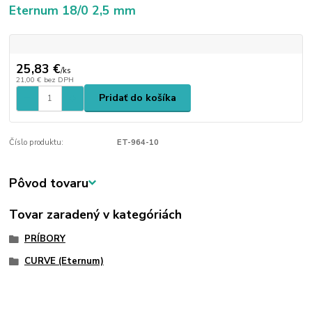
Eternum 18/0 2,5 mm
25,83 €
/
ks
21,00 €
bez DPH
Pridať do košíka
Číslo produktu:
ET-964-10
Pôvod tovaru
Tovar zaradený v kategóriách
PRÍBORY
CURVE (Eternum)