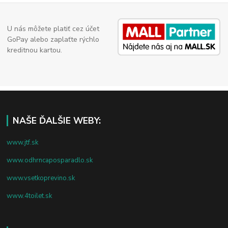
U nás môžete platiť cez účet
GoPay alebo zaplaťte rýchlo
kreditnou kartou.
NAŠE ĎALŠIE WEBY:
www.jtf.sk
www.odhrncaposparadlo.sk
www.vsetkoprevino.sk
www.4toilet.sk