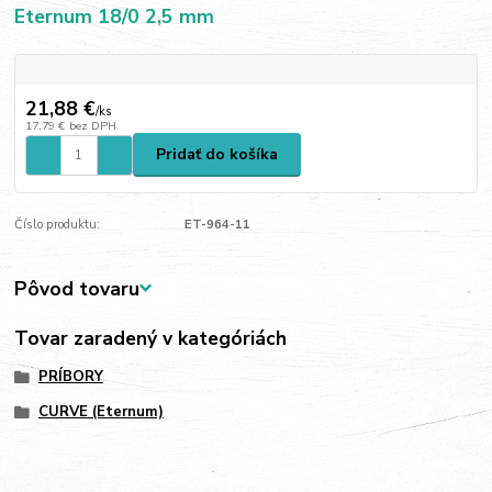
Eternum 18/0 2,5 mm
21,88 €
/
ks
17,79 €
bez DPH
Pridať do košíka
Číslo produktu:
ET-964-11
Pôvod tovaru
Tovar zaradený v kategóriách
PRÍBORY
CURVE (Eternum)