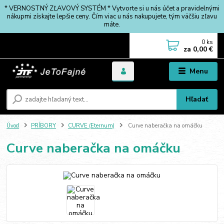
* VERNOSTNÝ ZĽAVOVÝ SYSTÉM * Vytvorte si u nás účet a pravidelnými
nákupmi získajte lepšie ceny. Čím viac u nás nakupujete, tým väčšiu zľavu
máte.
0
ks
za
0,00 €
Menu
Hľadať
Úvod
PRÍBORY
CURVE (Eternum)
Curve naberačka na omáčku
Curve naberačka na omáčku