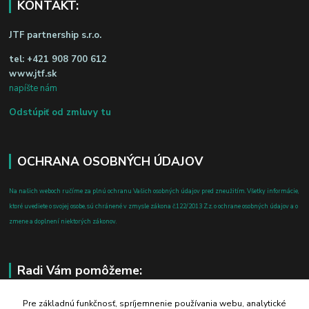
KONTAKT:
JTF partnership s.r.o.
tel:
+421 908 700 612
www.jtf.sk
napíšte nám
Odstúpiť od zmluvy tu
OCHRANA OSOBNÝCH ÚDAJOV
Na našich weboch ručíme za plnú ochranu Vašich osobných údajov pred zneužitím. Všetky informácie,
ktoré uvediete o svojej osobe, sú chránené v zmysle zákona č.122/2013 Z.z. o ochrane osobných údajov a o
zmene a doplnení niektorých zákonov.
Radi Vám pomôžeme:
+421 908 700 612
Pre základnú funkčnosť, spríjemnenie používania webu, analytické