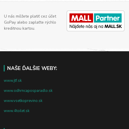
U nás môžete platiť cez účet
GoPay alebo zaplaťte rýchlo
kreditnou kartou.
NAŠE ĎALŠIE WEBY:
www.jtf.sk
www.odhrncaposparadlo.sk
www.vsetkoprevino.sk
www.4toilet.sk