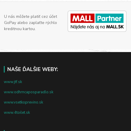
U nás môžete platiť cez účet
GoPay alebo zaplaťte rýchlo
kreditnou kartou.
NAŠE ĎALŠIE WEBY:
www.jtf.sk
www.odhrncaposparadlo.sk
www.vsetkoprevino.sk
www.4toilet.sk