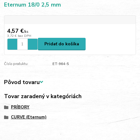
Eternum 18/0 2,5 mm
4,57 €
/
ks
3,72 €
bez DPH
Pridať do košíka
Číslo produktu:
ET-964-5
Pôvod tovaru
Tovar zaradený v kategóriách
PRÍBORY
CURVE (Eternum)