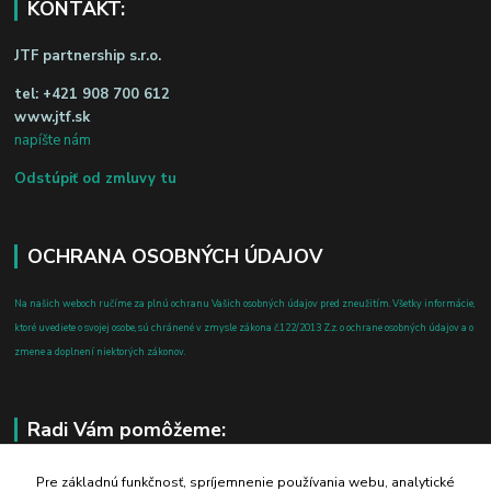
KONTAKT:
JTF partnership s.r.o.
tel:
+421 908 700 612
www.jtf.sk
napíšte nám
Odstúpiť od zmluvy tu
OCHRANA OSOBNÝCH ÚDAJOV
Na našich weboch ručíme za plnú ochranu Vašich osobných údajov pred zneužitím. Všetky informácie,
ktoré uvediete o svojej osobe, sú chránené v zmysle zákona č.122/2013 Z.z. o ochrane osobných údajov a o
zmene a doplnení niektorých zákonov.
Radi Vám pomôžeme:
+421 908 700 612
Pre základnú funkčnosť, spríjemnenie používania webu, analytické