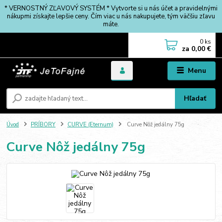
* VERNOSTNÝ ZĽAVOVÝ SYSTÉM * Vytvorte si u nás účet a pravidelnými
nákupmi získajte lepšie ceny. Čím viac u nás nakupujete, tým väčšiu zľavu
máte.
0
ks
za
0,00 €
Menu
Hľadať
Úvod
PRÍBORY
CURVE (Eternum)
Curve Nôž jedálny 75g
Curve Nôž jedálny 75g