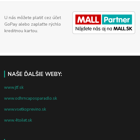
U nás môžete platiť cez účet
GoPay alebo zaplaťte rýchlo
kreditnou kartou.
NAŠE ĎALŠIE WEBY:
www.jtf.sk
www.odhrncaposparadlo.sk
www.vsetkoprevino.sk
www.4toilet.sk