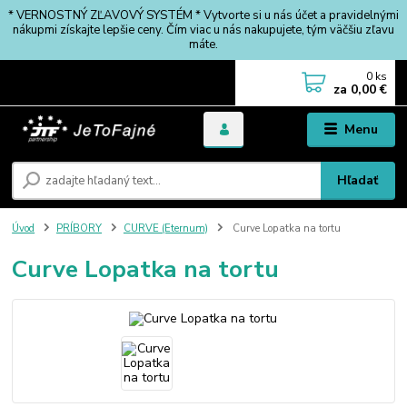
* VERNOSTNÝ ZĽAVOVÝ SYSTÉM * Vytvorte si u nás účet a pravidelnými
nákupmi získajte lepšie ceny. Čím viac u nás nakupujete, tým väčšiu zľavu
máte.
0
ks
za
0,00 €
Menu
Hľadať
Úvod
PRÍBORY
CURVE (Eternum)
Curve Lopatka na tortu
Curve Lopatka na tortu