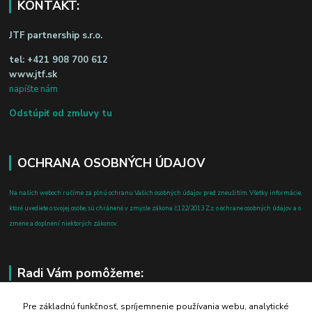
KONTAKT:
JTF partnership s.r.o.
tel:
+421 908 700 612
www.jtf.sk
napíšte nám
Odstúpiť od zmluvy tu
OCHRANA OSOBNÝCH ÚDAJOV
Na našich weboch ručíme za plnú ochranu Vašich osobných údajov pred zneužitím. Všetky informácie,
ktoré uvediete o svojej osobe, sú chránené v zmysle zákona č.122/2013 Z.z. o ochrane osobných údajov a o
zmene a doplnení niektorých zákonov.
Radi Vám pomôžeme:
+421 908 700 612
Pre základnú funkčnosť, spríjemnenie používania webu, analytické