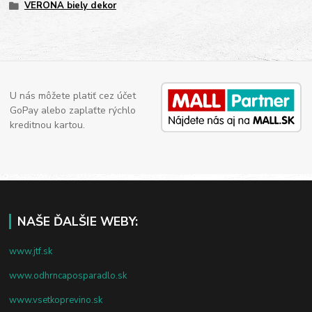
VERONA biely dekor
U nás môžete platiť cez účet
GoPay alebo zaplaťte rýchlo
kreditnou kartou.
NAŠE ĎALŠIE WEBY:
www.jtf.sk
www.odhrncaposparadlo.sk
www.vsetkoprevino.sk