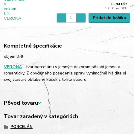
11,94 €
/
ks
9,71 €
bez DPH
Pridať do košíka
Kompletné špecifikácie
objem 0,4l
VERONA
- tvar porcelánu s jemným dekorom pôsobí jemne a
romanticky. Z obyčajného posedenia spraví výnimočné! Nájdite si
svoj vlastný obľúbený kúsok z tohto súboru.
Pôvod tovaru
Tovar zaradený v kategóriách
PORCELÁN