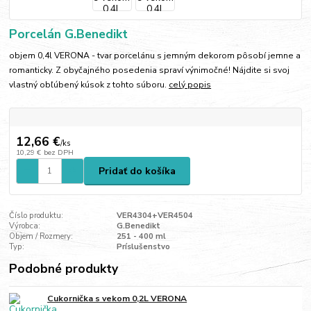
Porcelán G.Benedikt
objem 0,4l VERONA - tvar porcelánu s jemným dekorom pôsobí jemne a
romanticky. Z obyčajného posedenia spraví výnimočné! Nájdite si svoj
vlastný obľúbený kúsok z tohto súboru.
celý popis
12,66 €
/
ks
10,29 €
bez DPH
Pridať do košíka
Číslo produktu:
VER4304+VER4504
Výrobca:
G.Benedikt
Objem / Rozmery:
251 - 400 ml
Typ:
Príslušenstvo
Podobné produkty
Cukornička s vekom 0,2L VERONA