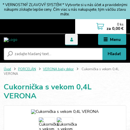
* VERNOSTNÝ ZĽAVOVÝ SYSTÉM * Vytvorte si u nás účet a pravidelnými
nákupmi získajte lepšie ceny. Čím viac u nás nakupujete, tým väčšiu zľavu
máte.
0
ks
za
0,00 €
Menu
Hľadať
Úvod
PORCELÁN
VERONA biely dekor
Cukornička s vekom 0,4L
VERONA
Cukornička s vekom 0,4L
VERONA