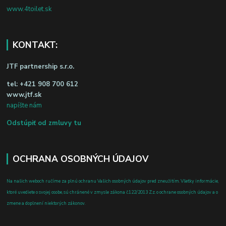
www.4toilet.sk
KONTAKT:
JTF partnership s.r.o.
tel:
+421 908 700 612
www.jtf.sk
napíšte nám
Odstúpiť od zmluvy tu
OCHRANA OSOBNÝCH ÚDAJOV
Na našich weboch ručíme za plnú ochranu Vašich osobných údajov pred zneužitím. Všetky informácie,
ktoré uvediete o svojej osobe, sú chránené v zmysle zákona č.122/2013 Z.z. o ochrane osobných údajov a o
zmene a doplnení niektorých zákonov.