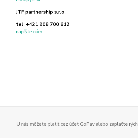
JTF partnership s.r.o.
tel:
+421 908 700 612
napíšte nám
U nás môžete platiť cez účet GoPay alebo zaplaťte rýchl