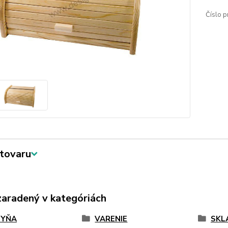
Číslo p
tovaru
zaradený v kategóriách
HYŇA
VARENIE
SKL