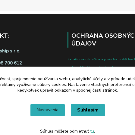
KT:
OCHRANA OSOBNÝC
ÚDAJOV
hip s.r.o.
Na našich weboch ručíme za plnú ochranu Vašich oso
08 700 612
pred zneužitím. Všetky informácie, ktoré uvediete o svoje
chránené v zmysle zákona č.122/2013 Z.z. o ochrane o
čnosť, spríjemnenie používania webu, analytické účely a v prípade udel
a o zmene a doplnení niektorých zákonov.
a reklamy využívame súbory cookies. Nastavenie vlastných preferencií 
d zmluvy tu
kedykoľvek upraviť odkazom v spodnej časti stránok.
Súhlasím
Nastavenia
Súhlas môžete odmietnuť
tu
.