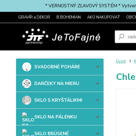
* VERNOSTNÝ ZĽAVOVÝ SYSTÉM * Vytvorte si 
GRAVÍR a DEKOR
B.BOHEMIAN
AKO NAKUPOVAŤ
OBC
Úvod
SVADOBNÉ POHÁRE
Chle
DARČEKY NA MIERU
SKLO S KRYŠTÁLIKMI
SKLO NA PÁLENKU
SKLO BRÚSENÉ