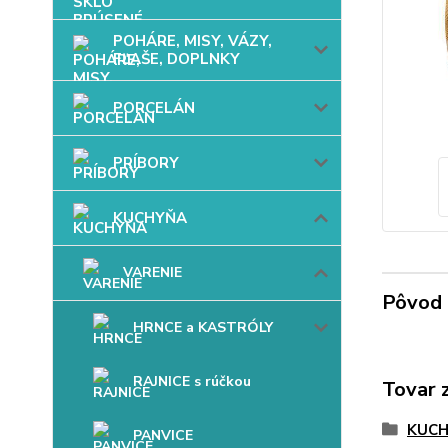
POHÁRE, MISY, VÁZY,
FĽAŠE, DOPLNKY
PORCELÁN
PRÍBORY
KUCHYŇA
VARENIE
Pôvod 
HRNCE a KASTRÓLY
RAJNICE s rúčkou
Tovar 
KUC
PANVICE