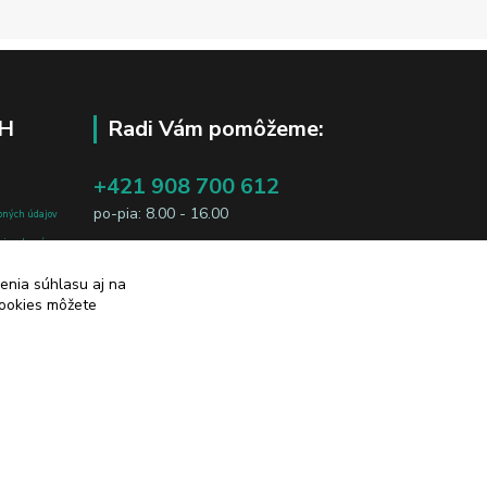
H
Radi Vám pomôžeme:
+421 908 700 612
po-pia: 8.00 - 16.00
bných údajov
j osobe, sú
business@jtf.sk
sobných údajov
enia súhlasu aj na
cookies môžete
Vytvorené na
Eshop-rychlo.sk