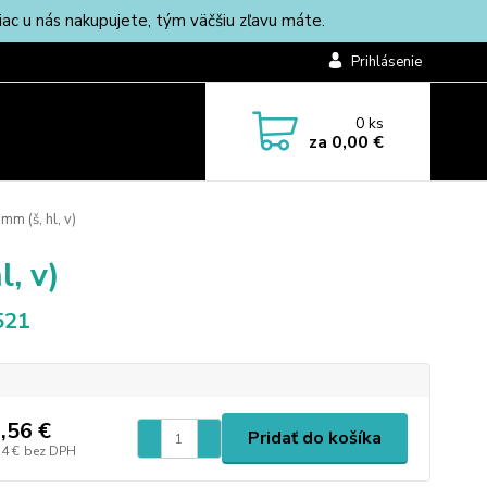
c u nás nakupujete, tým väčšiu zľavu máte.
Prihlásenie
0
ks
za
0,00 €
m (š, hl, v)
, v)
521
,56 €
Pridať do košíka
34 €
bez DPH