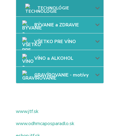
TECHNOLÓGIE
BÝVANIE a ZDRAVIE
VŠETKO PRE VÍNO
VÍNO a ALKOHOL
GRAVÍROVANIE - motívy
www.jtf.sk
www.odhrncaposparadlo.sk
eshop.jtf.sk