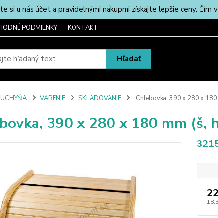
u nás účet a pravidelnými nákupmi získajte lepšie ceny. Čím via
HODNÉ PODMIENKY
KONTAKT
Hľadať
KUCHYŇA
VARENIE
SKLADOVANIE
Chlebovka, 390 x 280 x 180 m
bovka, 390 x 280 x 180 mm (š, hl
321
22
18,