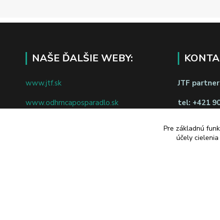
NAŠE ĎALŠIE WEBY:
KONTA
www.jtf.sk
JTF partners
www.odhrncaposparadlo.sk
tel:
+421 9
www.jtf.sk
www.vsetkoprevino.sk
napíšte nám
Pre základnú funk
účely cieleni
www.4toilet.sk
Odstúpiť o