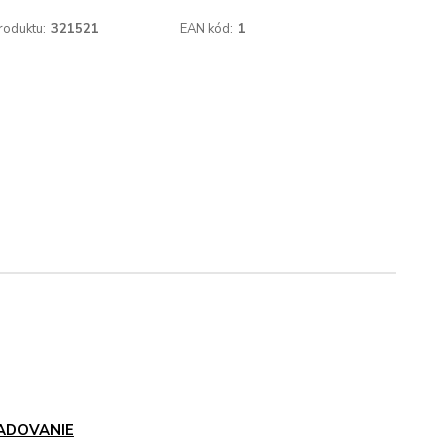
roduktu:
321521
EAN kód:
1
ADOVANIE