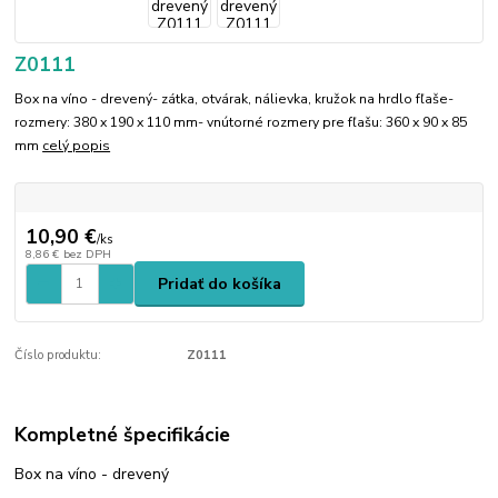
Z0111
Box na víno - drevený- zátka, otvárak, nálievka, kružok na hrdlo fľaše-
rozmery: 380 x 190 x 110 mm- vnútorné rozmery pre fľašu: 360 x 90 x 85
mm
celý popis
10,90 €
/
ks
8,86 €
bez DPH
Pridať do košíka
Číslo produktu:
Z0111
Kompletné špecifikácie
Box na víno - drevený