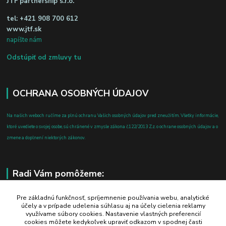
JTF partnership s.r.o.
tel:
+421 908 700 612
www.jtf.sk
napíšte nám
Odstúpiť od zmluvy tu
OCHRANA OSOBNÝCH ÚDAJOV
Na našich weboch ručíme za plnú ochranu Vašich osobných údajov pred zneužitím. Všetky informácie,
ktoré uvediete o svojej osobe, sú chránené v zmysle zákona č.122/2013 Z.z. o ochrane osobných údajov a o
zmene a doplnení niektorých zákonov.
Radi Vám pomôžeme:
+421 908 700 612
Pre základnú funkčnosť, spríjemnenie používania webu, analytické
účely a v prípade udelenia súhlasu aj na účely cielenia reklamy
po-pia: 8.00 - 16.00
využívame súbory cookies. Nastavenie vlastných preferencií
cookies môžete kedykoľvek upraviť odkazom v spodnej časti
business@jtf.sk