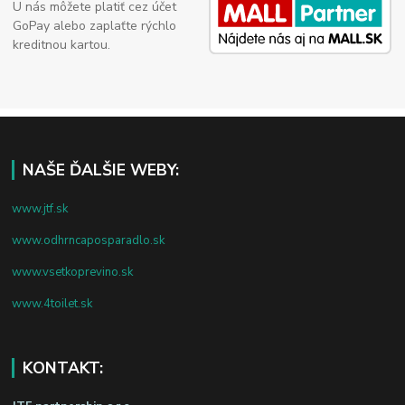
U nás môžete platiť cez účet
GoPay alebo zaplaťte rýchlo
kreditnou kartou.
NAŠE ĎALŠIE WEBY:
www.jtf.sk
www.odhrncaposparadlo.sk
www.vsetkoprevino.sk
www.4toilet.sk
KONTAKT: