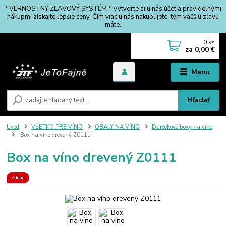
* VERNOSTNÝ ZĽAVOVÝ SYSTÉM * Vytvorte si u nás účet a pravidelnými
nákupmi získajte lepšie ceny. Čím viac u nás nakupujete, tým väčšiu zľavu
máte.
0
ks
za
0,00 €
Menu
Hľadať
Úvod
VŠETKO PRE VÍNO
OBALY NA VÍNO
Darčekové boxy na víno
Box na víno drevený Z0111
Box na víno drevený Z0111
Akcia