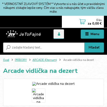
* VERNOSTNÝ ZĽAVOVÝ SYSTÉM * Vytvorte si u nás účet a pravidelnými
nákupmi získajte lepšie ceny. Čím viac u nás nakupujete, tým väčšiu zľavu
máte.
0
ks
za
0,00 €
Menu
Hľadať
Úvod
PRÍBORY
ARCADE (Eternum)
Arcade vidlička na dezert
Arcade vidlička na dezert