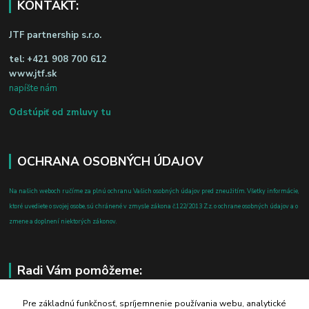
KONTAKT:
JTF partnership s.r.o.
tel:
+421 908 700 612
www.jtf.sk
napíšte nám
Odstúpiť od zmluvy tu
OCHRANA OSOBNÝCH ÚDAJOV
Na našich weboch ručíme za plnú ochranu Vašich osobných údajov pred zneužitím. Všetky informácie,
ktoré uvediete o svojej osobe, sú chránené v zmysle zákona č.122/2013 Z.z. o ochrane osobných údajov a o
zmene a doplnení niektorých zákonov.
Radi Vám pomôžeme:
+421 908 700 612
Pre základnú funkčnosť, spríjemnenie používania webu, analytické