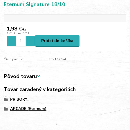
Eternum SIgnature 18/10
1,98 €
/
ks
1,61 €
bez DPH
Pridať do košíka
Číslo produktu:
ET-1620-4
Pôvod tovaru
Tovar zaradený v kategóriách
PRÍBORY
ARCADE (Eternum)