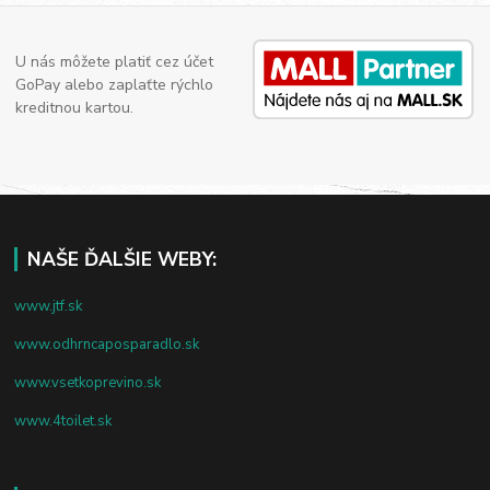
U nás môžete platiť cez účet
GoPay alebo zaplaťte rýchlo
kreditnou kartou.
NAŠE ĎALŠIE WEBY:
www.jtf.sk
www.odhrncaposparadlo.sk
www.vsetkoprevino.sk
www.4toilet.sk