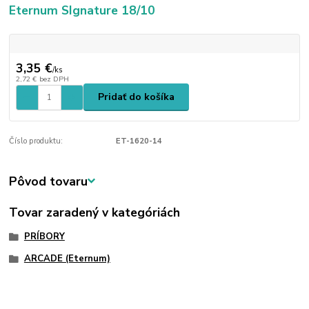
Eternum SIgnature 18/10
3,35 €
/
ks
2,72 €
bez DPH
Pridať do košíka
Číslo produktu:
ET-1620-14
Pôvod tovaru
Tovar zaradený v kategóriách
PRÍBORY
ARCADE (Eternum)