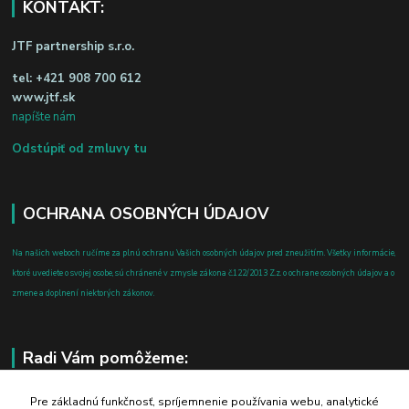
KONTAKT:
JTF partnership s.r.o.
tel:
+421 908 700 612
www.jtf.sk
napíšte nám
Odstúpiť od zmluvy tu
OCHRANA OSOBNÝCH ÚDAJOV
Na našich weboch ručíme za plnú ochranu Vašich osobných údajov pred zneužitím. Všetky informácie,
ktoré uvediete o svojej osobe, sú chránené v zmysle zákona č.122/2013 Z.z. o ochrane osobných údajov a o
zmene a doplnení niektorých zákonov.
Radi Vám pomôžeme:
+421 908 700 612
Pre základnú funkčnosť, spríjemnenie používania webu, analytické