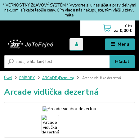
* VERNOSTNÝ ZĽAVOVÝ SYSTÉM * Vytvorte si u nás účet a pravidelnými
nákupmi získajte lepšie ceny. Čím viac u nás nakupujete, tým väčšiu zľavu
máte.
0
ks
za
0,00 €
Menu
Hľadať
Úvod
PRÍBORY
ARCADE (Eternum)
Arcade vidlička dezertná
Arcade vidlička dezertná